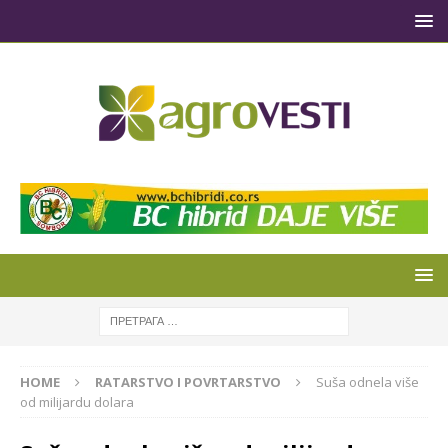
HOME
RATARSTVO I POVRTARSTVO
Suša odnela više
od milijardu dolara