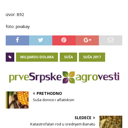
izvor: B92
foto: pixabay
MILIJARDU DOLARA
SUŠA
SUŠA 2017
PRETHODNO
Suša donosi i aflatoksin
SLEDEĆE
Katastrofalan rod u srednjem Banatu