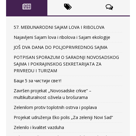
57. MEĐUNARODNI SAJAM LOVA I RIBOLOVA
Najavljeni Sajam lova i ribolova i Sajam ekologije
JOŠ DVA DANA DO POLJOPRIVREDNOG SAJMA
POTPISAN SPORAZUM O SARADNJI NOVOSADSKOG
SAJMA I POKRAJINSKOG SEKRETARIJATA ZA
PRIVREDU I TURIZAM
Баци 5 за чистији свет!
Završen projekat „Novosadske crkve“ –
multikulturalnost oživela u brošurama
Zelenilom protiv toplotnih ostrva i poplava
Projekat udruženja Eko polis „Za zeleniji Novi Sad“
Zelenilo i kvalitet vazduha