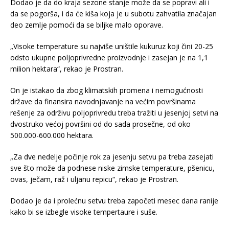
Dodao je da do kraja sezone stanje može da se popravi ali i
da se pogorša, i da će kiša koja je u subotu zahvatila značajan
deo zemlje pomoći da se biljke malo oporave.
„Visoke temperature su najviše uništile kukuruz koji čini 20-25
odsto ukupne poljoprivredne proizvodnje i zasejan je na 1,1
milion hektara“, rekao je Prostran.
On je istakao da zbog klimatskih promena i nemogućnosti
države da finansira navodnjavanje na većim površinama
rešenje za održivu poljoprivredu treba tražiti u jesenjoj setvi na
dvostruko većoj površini od do sada prosečne, od oko
500.000-600.000 hektara.
„Za dve nedelje počinje rok za jesenju setvu pa treba zasejati
sve što može da podnese niske zimske temperature, pšenicu,
ovas, ječam, raž i uljanu repicu“, rekao je Prostran.
Dodao je da i prolećnu setvu treba započeti mesec dana ranije
kako bi se izbegle visoke tempertaure i suše.