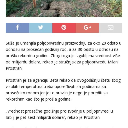
Suša je umanjila poljoprivrednu proizvodnju za oko 20 odsto u
odnosu na prosečan godišnji rod, a za 30 odsto u odnosu na
prošlu rekordnu godinu. Zbog toga je izgubljena vrednost više
od milijardu dolara, rekao je stručnjak za poljoprivredu Milan
Prostran.
Prostran je za agenciju Beta rekao da ovogodišnju štetu zbog
visokih temperatura treba upoređivati sa godinama sa
prosečnim rodom jer je to pravilnije nego je porediti sa
rekordnim kao što je prošla godina.
„Vrednost prosečne godišnje proizvodnje u poljoprivredi u
Srbiji je pet-šest milijardi dolara“, rekao je Prostran.