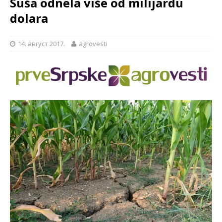
Suša odnela više od milijardu
dolara
14. август 2017.
agrovesti