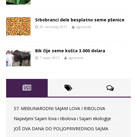
Srbobranci dele besplatno seme pšenice
20. октобар 2017.
agrovesti
Bik čije seme košta 3.000 dolara
7. март 2017.
agrovesti
57. MEĐUNARODNI SAJAM LOVA I RIBOLOVA
Najavljeni Sajam lova i ribolova i Sajam ekologije
JOŠ DVA DANA DO POLJOPRIVREDNOG SAJMA