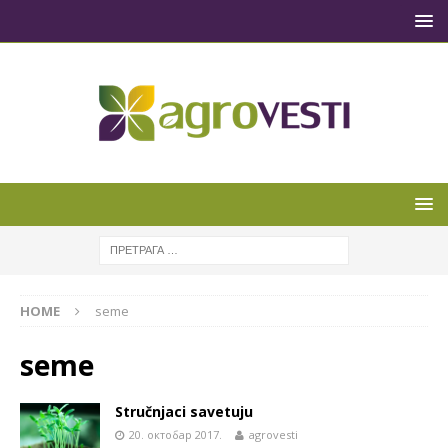
HOME
seme
seme
Stručnjaci savetuju
20. октобар 2017.
agrovesti