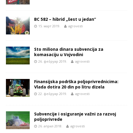
BC 582 – hibrid „šest u jedan“
15. март 2019.
agrovesti
Sto miliona dinara subvencija za
komasaciju u Vojvodini
26. фебруар 2019.
agrovesti
Finansijska podrška poljoprivrednicima:
Vlada dotira 20 din po litru dizela
22. фебруар 2019.
agrovesti
Subvencije i osiguranje važni za razvoj
poljoprivrede
26. април 2018.
agrovesti