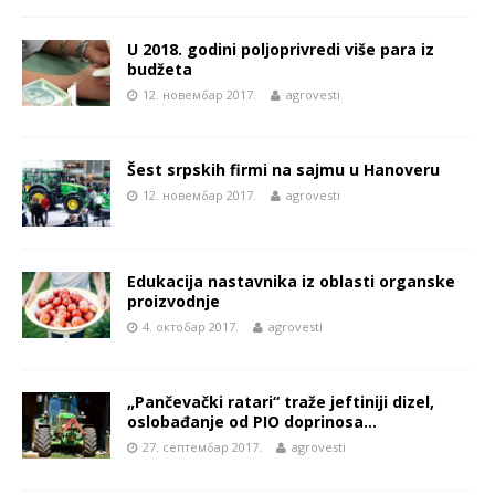
U 2018. godini poljoprivredi više para iz
budžeta
12. новембар 2017.
agrovesti
Šest srpskih firmi na sajmu u Hanoveru
12. новембар 2017.
agrovesti
Edukacija nastavnika iz oblasti organske
proizvodnje
4. октобар 2017.
agrovesti
„Pančevački ratari“ traže jeftiniji dizel,
oslobađanje od PIO doprinosa…
27. септембар 2017.
agrovesti