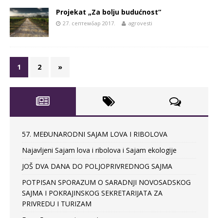
Projekat „Za bolju budućnost“
27. септембар 2017.
agrovesti
1
2
»
57. MEĐUNARODNI SAJAM LOVA I RIBOLOVA
Najavljeni Sajam lova i ribolova i Sajam ekologije
JOŠ DVA DANA DO POLJOPRIVREDNOG SAJMA
POTPISAN SPORAZUM O SARADNJI NOVOSADSKOG
SAJMA I POKRAJINSKOG SEKRETARIJATA ZA
PRIVREDU I TURIZAM