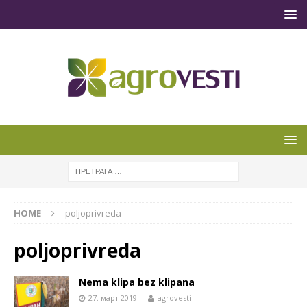
HOME
poljoprivreda
poljoprivreda
Nema klipa bez klipana
27. март 2019.
agrovesti