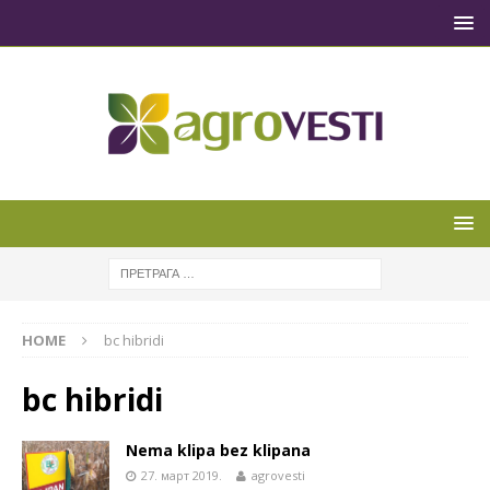
HOME
bc hibridi
bc hibridi
Nema klipa bez klipana
27. март 2019.
agrovesti