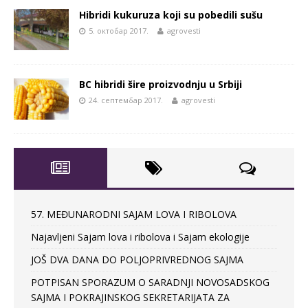
Hibridi kukuruza koji su pobedili sušu
5. октобар 2017.
agrovesti
BC hibridi šire proizvodnju u Srbiji
24. септембар 2017.
agrovesti
57. MEĐUNARODNI SAJAM LOVA I RIBOLOVA
Najavljeni Sajam lova i ribolova i Sajam ekologije
JOŠ DVA DANA DO POLJOPRIVREDNOG SAJMA
POTPISAN SPORAZUM O SARADNJI NOVOSADSKOG
SAJMA I POKRAJINSKOG SEKRETARIJATA ZA