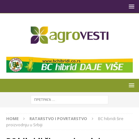
HOME
RATARSTVO I POVRTARSTVO
BC hibridi šire
proizvodnju u Srbiji