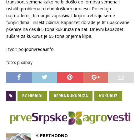
transport semena kako ne bi došlo do lomova semena i
ostalih problema u tehnološkom procesu. Poseduju
najmoderniji Kimbrijin zaprašivač kojim tretiraju seme
fungicidima i insekticidima. Kapacitet dorade je 8t upakovane
pšenice na čas ili 5 tona kukuruza na sat. Dnevni kapacitet
sušare za kukuruz je 65 tona prijema klipa.
Izvor: poljoprivreda.info
foto: pixabay
BC HIBRIDI
BERBA KUKURUZA
KUKURUZ
PRETHODNO