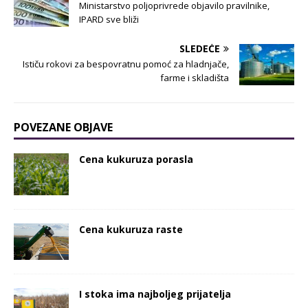
Ministarstvo poljoprivrede objavilo pravilnike,
IPARD sve bliži
SLEDEĆE
Ističu rokovi za bespovratnu pomoć za hladnjače,
farme i skladišta
POVEZANE OBJAVE
Cena kukuruza porasla
Cena kukuruza raste
I stoka ima najboljeg prijatelja