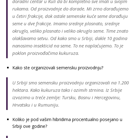
doradni centar u Kuli da bi kompletno sve imali u svojim
rukama. Od proizvodnje do dorade. Mi zrno dorađujemo
u četiri frakcije, dok ostale semenske kuće seme dorađuju
seme u dve frakcije. Imamo srednje plosnato, srednje
okruglo, veliko plosnato i veliko okruglo seme. Time znato
olakšavamo setvu. Od kako smo u Srbiji, dakle 10 godina
nanosimo insekticid na seme. To ne naplaćujemo. To je
poklon proizvođačima kukuruza.
Kako ste organizovali semensku proizvodnju?
U Srbiji smo semensku proizvodnju organizovali na 1.200
hektara. Kako kukuruza tako i ozimih strnina. Iz Srbije
izvozimo u treće zemlje: Tursku, Bosnu i Hercegovinu,
Hrvatsku i u Rumuniju.
Koliko je pod vašim hibridima procentualno posejano u
Srbiji ove godine?