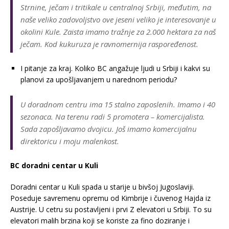
Strnine, ječam i tritikale u centralnoj Srbiji, međutim, na
naše veliko zadovoljstvo ove jeseni veliko je interesovanje u
okolini Kule. Zaista imamo tražnje za 2.000 hektara za naš
ječam. Kod kukuruza je ravnomernija raspoređenost.
I pitanje za kraj. Koliko BC angažuje ljudi u Srbiji i kakvi su
planovi za upošljavanjem u narednom periodu?
U doradnom centru ima 15 stalno zaposlenih. Imamo i 40
sezonaca. Na terenu radi 5 promotera – komercijalista.
Sada zapošljavamo dvojicu. Još imamo komercijalnu
direktoricu i moju malenkost.
BC doradni centar u Kuli
Doradni centar u Kuli spada u starije u bivšoj Jugoslaviji.
Poseduje savremenu opremu od Kimbrije i čuvenog Hajda iz
Austrije. U cetru su postavljeni i prvi Z elevatori u Srbiji. To su
elevatori malih brzina koji se koriste za fino doziranje i