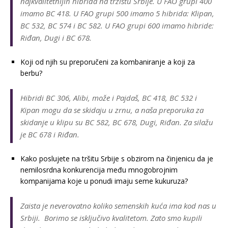
najkvalitetnijih hibrida na tržištu Srbije. U FAO grupi 400
imamo BC 418. U FAO grupi 500 imamo 5 hibrida: Klipan,
BC 532, BC 574 i BC 582. U FAO grupi 600 imamo hibride:
Riđan, Dugi i BC 678.
Koji od njih su preporučeni za kombaniranje a koji za
berbu?
Hibridi BC 306, Alibi, može i Pajdaš, BC 418, BC 532 i
Kipan mogu da se skidaju u zrnu, a naša preporuka za
skidanje u klipu su BC 582, BC 678, Dugi, Riđan. Za silažu
je BC 678 i Riđan.
Kako poslujete na tršitu Srbije s obzirom na činjenicu da je
nemilosrdna konkurencija među mnogobrojnim
kompanijama koje u ponudi imaju seme kukuruza?
Zaista je neverovatno koliko semenskih kuća ima kod nas u
Srbiji. Borimo se isključivo kvalitetom. Zato smo kupili