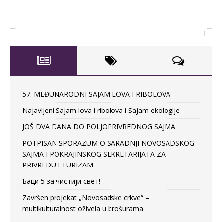
57. MEĐUNARODNI SAJAM LOVA I RIBOLOVA
Najavljeni Sajam lova i ribolova i Sajam ekologije
JOŠ DVA DANA DO POLJOPRIVREDNOG SAJMA
POTPISAN SPORAZUM O SARADNJI NOVOSADSKOG
SAJMA I POKRAJINSKOG SEKRETARIJATA ZA
PRIVREDU I TURIZAM
Баци 5 за чистији свет!
Završen projekat „Novosadske crkve“ –
multikulturalnost oživela u brošurama