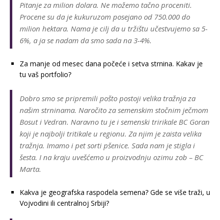
Pitanje za milion dolara. Ne možemo tačno proceniti.
Procene su da je kukuruzom posejano od 750.000 do
milion hektara. Nama je cilj da u tržištu učestvujemo sa 5-
6%, a ja se nadam da smo sada na 3-4%.
Za manje od mesec dana počeće i setva strnina. Kakav je
tu vaš portfolio?
Dobro smo se pripremili pošto postoji velika tražnja za
našim strninama. Naročito za semenskim stočnim ječmom
Bosut i Vedran. Naravno tu je i semenski tririkale BC Goran
koji je najbolji tritikale u regionu. Za njim je zaista velika
tražnja. Imamo i pet sorti pšenice. Sada nam je stigla i
šesta. I na kraju uvešćemo u proizvodnju ozimu zob – BC
Marta.
Kakva je geografska raspodela semena? Gde se više traži, u
Vojvodini ili centralnoj Srbiji?