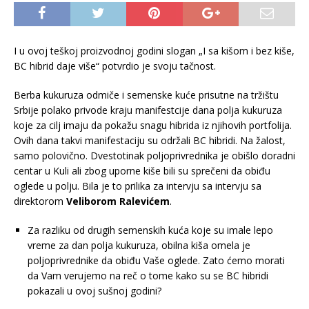
I u ovoj teškoj proizvodnoj godini slogan „I sa kišom i bez kiše,
BC hibrid daje više“ potvrdio je svoju tačnost.
Berba kukuruza odmiče i semenske kuće prisutne na tržištu
Srbije polako privode kraju manifestcije dana polja kukuruza
koje za cilj imaju da pokažu snagu hibrida iz njihovih portfolija.
Ovih dana takvi manifestaciju su održali BC hibridi. Na žalost,
samo polovično. Dvestotinak poljoprivrednika je obišlo doradni
centar u Kuli ali zbog uporne kiše bili su sprečeni da obiđu
oglede u polju. Bila je to prilika za intervju sa intervju sa
direktorom
Veliborom Ralevićem
.
Za razliku od drugih semenskih kuća koje su imale lepo
vreme za dan polja kukuruza, obilna kiša omela je
poljoprivrednike da obiđu Vaše oglede. Zato ćemo morati
da Vam verujemo na reč o tome kako su se BC hibridi
pokazali u ovoj sušnoj godini?