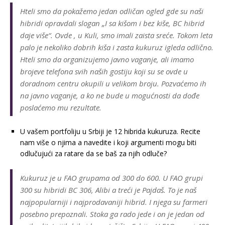
Hteli smo da pokažemo jedan odličan ogled gde su naši
hibridi opravdali slogan „I sa kišom i bez kiše, BC hibrid
daje više“. Ovde , u Kuli, smo imali zaista sreće. Tokom leta
palo je nekoliko dobrih kiša i zasta kukuruz igleda odlično.
Hteli smo da organizujemo javno vaganje, ali imamo
brojeve telefona svih naših gostiju koji su se ovde u
doradnom centru okupili u velikom broju. Pozvaćemo ih
na javno vaganje, a ko ne bude u mogućnosti da dođe
poslaćemo mu rezultate.
U vašem portfoliju u Srbiji je 12 hibrida kukuruza. Recite
nam više o njima a navedite i koji argumenti mogu biti
odlučujući za ratare da se baš za njih odluče?
Kukuruz je u FAO grupama od 300 do 600. U FAO grupi
300 su hibridi BC 306, Alibi a treći je Pajdaš. To je naš
najpopularniji i najprodavaniji hibrid. I njega su farmeri
posebno prepoznali. Stoka ga rado jede i on je jedan od