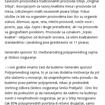
Savezom proizvođača tradicionalnih proizvoda Srbije „Original
Srbija“, Asocijacijom za razvoj kvaliteta mesa i proizvoda od
mesa, Udruženjem malih nezavisnih pivara Srbije. Fokus
izložbe će biti na organskim proizvodima kao što su organski
sokovi, džemovi, ajvar, vina, mlečni proizvodi, sveže voće i
povrće, jaja, ulja, čajevi i druge prerađevine, ali i na proizvode
sa geografskim poreklom, Proizvode sa oznakom „Srpski
kvalitet“- isključivo od domaćih sirovina, sa višim kvalitativnim
standardima i zanatskog piva (predstaviće se 11 pivara).
Generalni sponzor 92. međunarodnog poljoprivrednog sajma
je Globos osiguranje.
– I ove godine imamo čast da budemo Generalni sponzor
Poljoprivrednog sajma, to je za nas dodatna motivacija da još
više ulažemo u inovacije, da unapređujemo našu ponudu i da
budemo pravi partner poljoprivredi, rekao je predsednik
Izvršnog odbora Globos osiguranja Siniša Pratljačić. -Ono što
želim da podvučem je da nastavljamo da radimo na buđenju
svesti o neophodnosti osiguranja, jer je u Srbiji neosigurano
čak 85% poljoprivrednih površina ili rečeno drugačije, samo