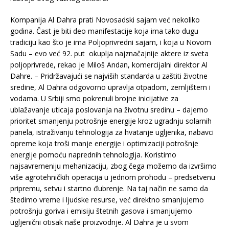
Kompanija Al Dahra prati Novosadski sajam već nekoliko
godina. Čast je biti deo manifestacije koja ima tako dugu
tradiciju kao što je ima Poljoprivredni sajam, i koja u Novom
Sadu – evo već 92. put okuplja najznačajnije aktere iz sveta
poljoprivrede, rekao je Miloš Andan, komercijalni direktor Al
Dahre. – Pridržavajući se najviših standarda u zaštiti životne
sredine, Al Dahra odgovorno upravlja otpadom, zemljištem i
vodama. U Srbiji smo pokrenuli brojne inicijative za
ublažavanje uticaja poslovanja na životnu sredinu – dajemo
prioritet smanjenju potrošnje energije kroz ugradnju solarnih
panela, istraživanju tehnologija za hvatanje ugljenika, nabavci
opreme koja troši manje energije i optimizaciji potrošnje
energije pomoću naprednih tehnologija. Koristimo
najsavremeniju mehanizaciju, zbog čega možemo da izvršimo
više agrotehničkih operacija u jednom prohodu – predsetvenu
pripremu, setvu i startno đubrenje. Na taj način ne samo da
štedimo vreme i ljudske resurse, već direktno smanjujemo
potrošnju goriva i emisiju štetnih gasova i smanjujemo
ugljenični otisak naše proizvodnje. Al Dahra je u svom