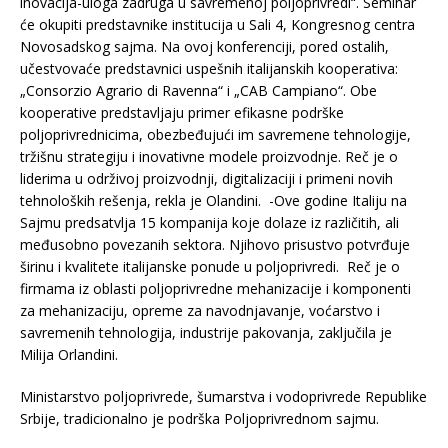
inovacija-uloga zadruga u savremenoj poljoprivredi“. Seminar
će okupiti predstavnike institucija u Sali 4, Kongresnog centra
Novosadskog sajma. Na ovoj konferenciji, pored ostalih,
učestvovaće predstavnici uspešnih italijanskih kooperativa:
„Consorzio Agrario di Ravenna“ i „CAB Campiano“. Obe
kooperative predstavljaju primer efikasne podrške
poljoprivrednicima, obezbeđujući im savremene tehnologije,
tržišnu strategiju i inovativne modele proizvodnje. Reč je o
liderima u održivoj proizvodnji, digitalizaciji i primeni novih
tehnoloških rešenja, rekla je Olandini. -Ove godine Italiju na
Sajmu predsatvlja 15 kompanija koje dolaze iz različitih, ali
međusobno povezanih sektora. Njihovo prisustvo potvrđuje
širinu i kvalitete italijanske ponude u poljoprivredi. Reč je o
firmama iz oblasti poljoprivredne mehanizacije i komponenti
za mehanizaciju, opreme za navodnjavanje, voćarstvo i
savremenih tehnologija, industrije pakovanja, zaključila je
Milija Orlandini.
Ministarstvo poljoprivrede, šumarstva i vodoprivrede Republike
Srbije, tradicionalno je podrška Poljoprivrednom sajmu.