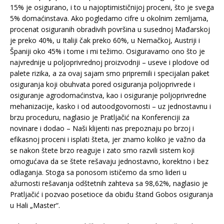
15% je osigurano, i to u najoptimističnijoj proceni, što je svega
5% domaćinstava. Ako pogledamo cifre u okolnim zemljama,
procenat osiguranih obradivih površina u susednoj Mađarskoj
je preko 40%, u Italiji čak preko 60%, u Nemačkoj, Austriji i
Španiji oko 45% i tome i mi težimo. Osiguravamo ono što je
najvrednije u poljoprivrednoj proizvodnji – useve i plodove od
palete rizika, a za ovaj sajam smo pripremili i specijalan paket
osiguranja koji obuhvata pored osiguranja poljoprivrede i
osiguranje agrodomaćinstva, kao i osiguranje poljoprivredne
mehanizacije, kasko i od autoodgovornosti – uz jednostavnu i
brzu proceduru, naglasio je Pratljačić na Konferenciji za
novinare i dodao – Naši klijenti nas prepoznaju po brzoj i
efikasnoj proceni i isplati šteta, jer znamo koliko je važno da
se nakon štete brzo reaguje i zato smo razvili sistem koji
omogućava da se štete rešavaju jednostavno, korektno i bez
odlaganja. Stoga sa ponosom ističemo da smo lideri u
ažurnosti rešavanja odštetnih zahteva sa 98,62%, naglasio je
Pratljačić i pozvao posetioce da obiđu štand Gobos osiguranja
u Hali „Master“.