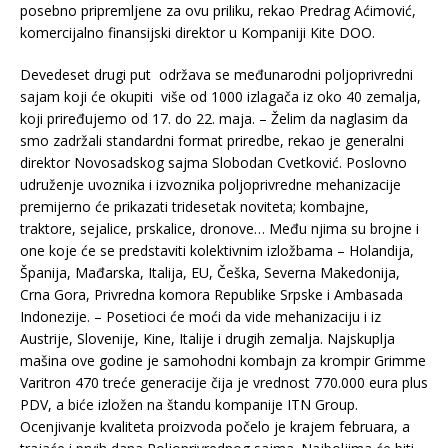
posebno pripremljene za ovu priliku, rekao Predrag Aćimović,
komercijalno finansijski direktor u Kompaniji Kite DOO.
Devedeset drugi put održava se međunarodni poljoprivredni
sajam koji će okupiti više od 1000 izlagača iz oko 40 zemalja,
koji priređujemo od 17. do 22. maja. – Želim da naglasim da
smo zadržali standardni format priredbe, rekao je generalni
direktor Novosadskog sajma Slobodan Cvetković. Poslovno
udruženje uvoznika i izvoznika poljoprivredne mehanizacije
premijerno će prikazati tridesetak noviteta; kombajne,
traktore, sejalice, prskalice, dronove… Među njima su brojne i
one koje će se predstaviti kolektivnim izložbama – Holandija,
Španija, Mađarska, Italija, EU, Češka, Severna Makedonija,
Crna Gora, Privredna komora Republike Srpske i Ambasada
Indonezije. – Posetioci će moći da vide mehanizaciju i iz
Austrije, Slovenije, Kine, Italije i drugih zemalja. Najskuplja
mašina ove godine je samohodni kombajn za krompir Grimme
Varitron 470 treće generacije čija je vrednost 770.000 eura plus
PDV, a biće izložen na štandu kompanije ITN Group.
Ocenjivanje kvaliteta proizvoda počelo je krajem februara, a