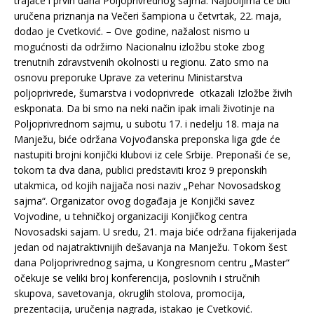
trajaće i prvih dana Poljoprivrednog sajma. Najboljima će biti
uručena priznanja na Večeri šampiona u četvrtak, 22. maja,
dodao je Cvetković. – Ove godine, nažalost nismo u
mogućnosti da održimo Nacionalnu izložbu stoke zbog
trenutnih zdravstvenih okolnosti u regionu. Zato smo na
osnovu preporuke Uprave za veterinu Ministarstva
poljoprivrede, šumarstva i vodoprivrede otkazali Izložbe živih
eskponata. Da bi smo na neki način ipak imali životinje na
Poljoprivrednom sajmu, u subotu 17. i nedelju 18. maja na
Manježu, biće održana Vojvođanska preponska liga gde će
nastupiti brojni konjički klubovi iz cele Srbije. Preponaši će se,
tokom ta dva dana, publici predstaviti kroz 9 preponskih
utakmica, od kojih najjača nosi naziv „Pehar Novosadskog
sajma“. Organizator ovog događaja je Konjički savez
Vojvodine, u tehničkoj organizaciji Konjičkog centra
Novosadski sajam. U sredu, 21. maja biće održana fijakerijada
jedan od najatraktivnijih dešavanja na Manježu. Tokom šest
dana Poljoprivrednog sajma, u Kongresnom centru „Master“
očekuje se veliki broj konferencija, poslovnih i stručnih
skupova, savetovanja, okruglih stolova, promocija,
prezentacija, uručenja nagrada, istakao je Cvetković.