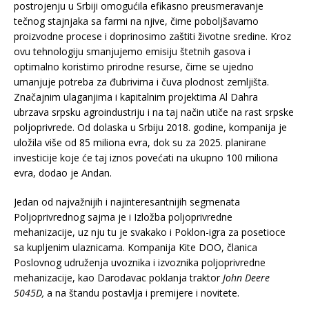
postrojenju u Srbiji omogućila efikasno preusmeravanje
tečnog stajnjaka sa farmi na njive, čime poboljšavamo
proizvodne procese i doprinosimo zaštiti životne sredine. Kroz
ovu tehnologiju smanjujemo emisiju štetnih gasova i
optimalno koristimo prirodne resurse, čime se ujedno
umanjuje potreba za đubrivima i čuva plodnost zemljišta.
Značajnim ulaganjima i kapitalnim projektima Al Dahra
ubrzava srpsku agroindustriju i na taj način utiče na rast srpske
poljoprivrede. Od dolaska u Srbiju 2018. godine, kompanija je
uložila više od 85 miliona evra, dok su za 2025. planirane
investicije koje će taj iznos povećati na ukupno 100 miliona
evra, dodao je Andan.
Jedan od najvažnijih i najinteresantnijih segmenata
Poljoprivrednog sajma je i Izložba poljoprivredne
mehanizacije, uz nju tu je svakako i Poklon-igra za posetioce
sa kupljenim ulaznicama. Kompanija Kite DOO, članica
Poslovnog udruženja uvoznika i izvoznika poljoprivredne
mehanizacije, kao Darodavac poklanja traktor
John Deere
5045D,
a na štandu postavlja i premijere i novitete.