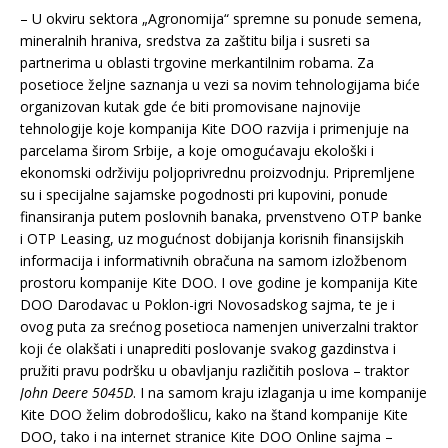
– U okviru sektora „Agronomija“ spremne su ponude semena,
mineralnih hraniva, sredstva za zaštitu bilja i susreti sa
partnerima u oblasti trgovine merkantilnim robama. Za
posetioce željne saznanja u vezi sa novim tehnologijama biće
organizovan kutak gde će biti promovisane najnovije
tehnologije koje kompanija Kite DOO razvija i primenjuje na
parcelama širom Srbije, a koje omogućavaju ekološki i
ekonomski održiviju poljoprivrednu proizvodnju. Pripremljene
su i specijalne sajamske pogodnosti pri kupovini, ponude
finansiranja putem poslovnih banaka, prvenstveno OTP banke
i OTP Leasing, uz mogućnost dobijanja korisnih finansijskih
informacija i informativnih obračuna na samom izložbenom
prostoru kompanije Kite DOO. I ove godine je kompanija Kite
DOO Darodavac u Poklon-igri Novosadskog sajma, te je i
ovog puta za srećnog posetioca namenjen univerzalni traktor
koji će olakšati i unaprediti poslovanje svakog gazdinstva i
pružiti pravu podršku u obavljanju različitih poslova – traktor
John Deere 5045D
. I na samom kraju izlaganja u ime kompanije
Kite DOO želim dobrodošlicu, kako na štand kompanije Kite
DOO, tako i na internet stranice Kite DOO Online sajma –