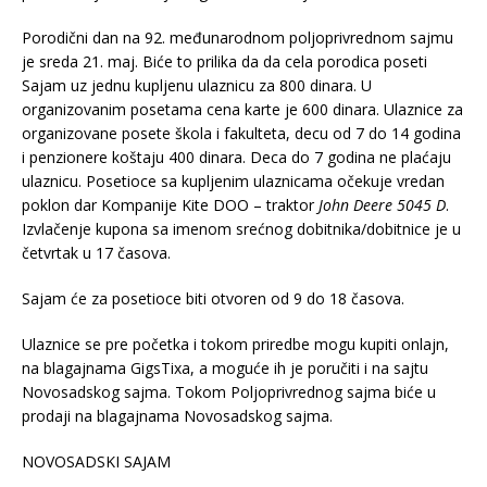
Porodični dan na 92. međunarodnom poljoprivrednom sajmu
je sreda 21. maj. Biće to prilika da da cela porodica poseti
Sajam uz jednu kupljenu ulaznicu za 800 dinara. U
organizovanim posetama cena karte je 600 dinara. Ulaznice za
organizovane posete škola i fakulteta, decu od 7 do 14 godina
i penzionere koštaju 400 dinara. Deca do 7 godina ne plaćaju
ulaznicu. Posetioce sa kupljenim ulaznicama očekuje vredan
poklon dar Kompanije Kite DOO – traktor
John Deere 5045 D
.
Izvlačenje kupona sa imenom srećnog dobitnika/dobitnice je u
četvrtak u 17 časova.
Sajam će za posetioce biti otvoren od 9 do 18 časova.
Ulaznice se pre početka i tokom priredbe mogu kupiti onlajn,
na blagajnama GigsTixa, a moguće ih je poručiti i na sajtu
Novosadskog sajma. Tokom Poljoprivrednog sajma biće u
prodaji na blagajnama Novosadskog sajma.
NOVOSADSKI SAJAM