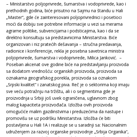
– Ministarstvo poljoprivrede, šumarstva i vodoprivrede, kao i
prethodnih godina, biće prisutno na Sajmu na štandu u Hali
„Master“, gde će zainteresovani poljoprivrednici i posetioci
moći da dobiju sve potrebne informacije u vezi sa merama
agrarne politike, subvencijama i podsticajima, kao i da se
direktno konsultuju sa predstavnicima Ministarstva. Biće
organizovan i niz pratećih dešavanja – stručna predavanja,
radionice i konferencije, rekla je posebna savetnica ministra
poljoprivrede, šumarstva i vodoprivrede, Milica Janković. –
Poseban akcenat ove godine biće na predstavljanju proizvoda
sa dodatom vrednošću: organskih proizvoda, proizvoda sa
oznakama geografskog porekla, proizvoda sa oznakom
„Srpski kvalitet” i zanatskog piva. Reč je o sektorima koji imaju
sve veću potražnju na tržištu, ali i o segmentima gde je
proizvodnja u Srbiji još uvek ograničena, uglavnom zbog
malog kapaciteta proizvođača. Izložba ovih proizvoda
omogućiće malim gazdinstvima i preduzećima da nastupe i
promovišu se uz podršku Ministarstva. Izložba će biti
postavljena u Hali 1A i realizuje se u saradnji sa: Nacionalnim
udruženjem za razvoj organske proizvodnje „Srbija Organika“,