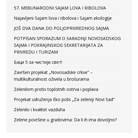
57. MEĐUNARODNI SAJAM LOVA I RIBOLOVA
Najavljeni Sajam lova i ribolova i Sajam ekologije
JOŠ DVA DANA DO POLJOPRIVREDNOG SAJMA
POTPISAN SPORAZUM O SARADNJI NOVOSADSKOG
SAJMA I POKRAJINSKOG SEKRETARIJATA ZA
PRIVREDU I TURIZAM
Баци 5 за чистији свет!
Završen projekat „Novosadske crkve“ –
multikulturalnost oživela u brošurama
Zelenilom protiv toplotnih ostrva i poplava
Projekat udruženja Eko polis „Za zeleniji Novi Sad“
Zelenilo i kvalitet vazduha
Zelene površine u gradovima: Da li ih ima dovoljno?