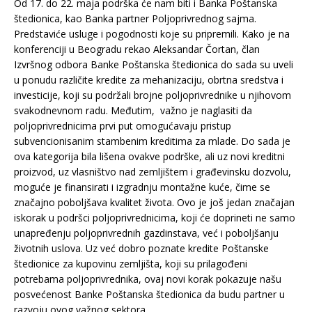
Od 17. do 22. maja podrška će nam biti i Banka Poštanska
štedionica, kao Banka partner Poljoprivrednog sajma.
Predstaviće usluge i pogodnosti koje su pripremili. Kako je na
konferenciji u Beogradu rekao Aleksandar Čortan, član
Izvršnog odbora Banke Poštanska štedionica do sada su uveli
u ponudu različite kredite za mehanizaciju, obrtna sredstva i
investicije, koji su podržali brojne poljoprivrednike u njihovom
svakodnevnom radu. Međutim, važno je naglasiti da
poljoprivrednicima prvi put omogućavaju pristup
subvencionisanim stambenim kreditima za mlade. Do sada je
ova kategorija bila lišena ovakve podrške, ali uz novi kreditni
proizvod, uz vlasništvo nad zemljištem i građevinsku dozvolu,
moguće je finansirati i izgradnju montažne kuće, čime se
značajno poboljšava kvalitet života. Ovo je još jedan značajan
iskorak u podršci poljoprivrednicima, koji će doprineti ne samo
unapređenju poljoprivrednih gazdinstava, već i poboljšanju
životnih uslova. Uz već dobro poznate kredite Poštanske
štedionice za kupovinu zemljišta, koji su prilagođeni
potrebama poljoprivrednika, ovaj novi korak pokazuje našu
posvećenost Banke Poštanska štedionica da budu partner u
razvoju ovog važnog sektora.