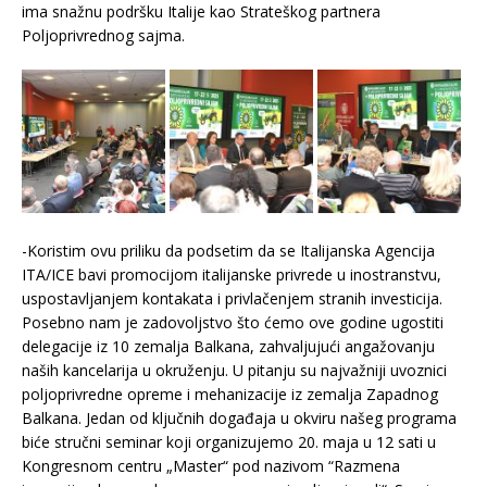
ima snažnu podršku Italije kao Strateškog partnera
Poljoprivrednog sajma.
-Koristim ovu priliku da podsetim da se Italijanska Agencija
ITA/ICE bavi promocijom italijanske privrede u inostranstvu,
uspostavljanjem kontakata i privlačenjem stranih investicija.
Posebno nam je zadovoljstvo što ćemo ove godine ugostiti
delegacije iz 10 zemalja Balkana, zahvaljujući angažovanju
naših kancelarija u okruženju. U pitanju su najvažniji uvoznici
poljoprivredne opreme i mehanizacije iz zemalja Zapadnog
Balkana. Jedan od ključnih događaja u okviru našeg programa
biće stručni seminar koji organizujemo 20. maja u 12 sati u
Kongresnom centru „Master“ pod nazivom “Razmena