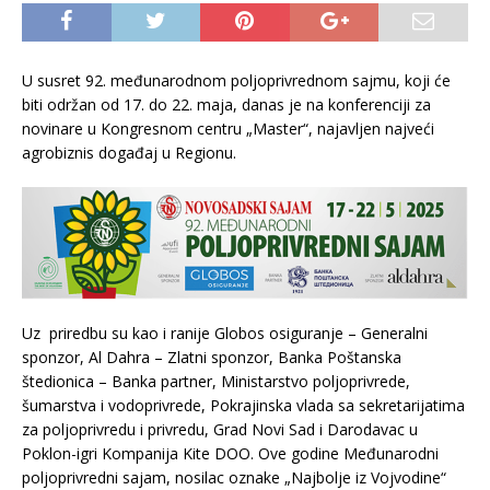
U susret 92. međunarodnom poljoprivrednom sajmu, koji će
biti održan od 17. do 22. maja, danas je na konferenciji za
novinare u Kongresnom centru „Master“, najavljen najveći
agrobiznis događaj u Regionu.
Uz priredbu su kao i ranije Globos osiguranje – Generalni
sponzor, Al Dahra – Zlatni sponzor, Banka Poštanska
štedionica – Banka partner, Ministarstvo poljoprivrede,
šumarstva i vodoprivrede, Pokrajinska vlada sa sekretarijatima
za poljoprivredu i privredu, Grad Novi Sad i Darodavac u
Poklon-igri Kompanija Kite DOO. Ove godine Međunarodni
poljoprivredni sajam, nosilac oznake „Najbolje iz Vojvodine“