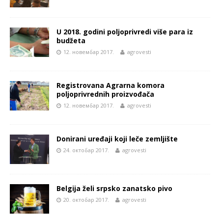
U 2018. godini poljoprivredi više para iz
budžeta
12. новембар 2017.
agrovesti
Registrovana Agrarna komora
poljoprivrednih proizvođača
12. новембар 2017.
agrovesti
Donirani uređaji koji leče zemljište
24. октобар 2017.
agrovesti
Belgija želi srpsko zanatsko pivo
20. октобар 2017.
agrovesti