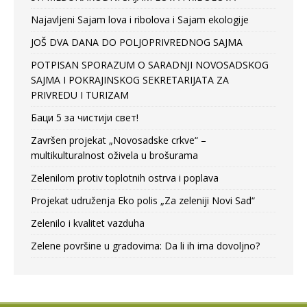
Najavljeni Sajam lova i ribolova i Sajam ekologije
JOŠ DVA DANA DO POLJOPRIVREDNOG SAJMA
POTPISAN SPORAZUM O SARADNJI NOVOSADSKOG
SAJMA I POKRAJINSKOG SEKRETARIJATA ZA
PRIVREDU I TURIZAM
Баци 5 за чистији свет!
Završen projekat „Novosadske crkve“ –
multikulturalnost oživela u brošurama
Zelenilom protiv toplotnih ostrva i poplava
Projekat udruženja Eko polis „Za zeleniji Novi Sad“
Zelenilo i kvalitet vazduha
Zelene površine u gradovima: Da li ih ima dovoljno?