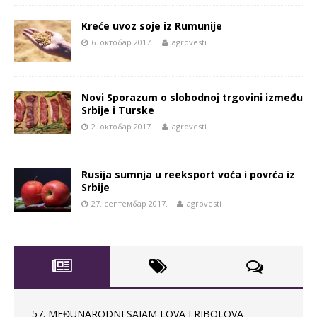
Kreće uvoz soje iz Rumunije
6. октобар 2017.
agrovesti
Novi Sporazum o slobodnoj trgovini između
Srbije i Turske
2. октобар 2017.
agrovesti
Rusija sumnja u reeksport voća i povrća iz
Srbije
27. септембар 2017.
agrovesti
57. MEĐUNARODNI SAJAM LOVA I RIBOLOVA