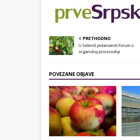
PRETHODNO
U Selenči jedanaesti Forum o
organskoj proizvodnji
POVEZANE OBJAVE