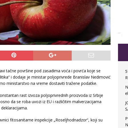
stavi tačne površine pod zasadima voća i povrća koje se
5
litika“ i dodaje je ministar poljoprivrede Branislav Nedimović
R
orno ministarstvo na vreme dostaviti tražene podatke.
N
e
konstantan rast izvoza poljoprivrednih proizvoda iz Srbije
osno da se roba uvozi iz EU i različitim malverzacijama
J
m deklaracijama.
S
P
avnici fitosanitarne inspekcije „Roseljhodnadzor“, koji su
N