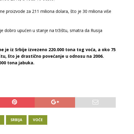
redne proizvode za 211 miliona dolara, što je 30 miliona više
a je dobro upućen u stanje na tržištu, smatra da Rusija
 je iz Srbije izvezeno 220.000 tona tog voća, a oko 75
štu, što je drastično povećanje u odnosu na 2006.
000 tona jabuka.
SRBIJA
VOĆE