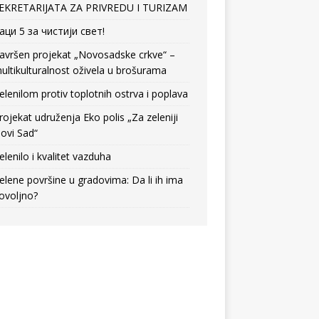
EKRETARIJATA ZA PRIVREDU I TURIZAM
аци 5 за чистији свет!
avršen projekat „Novosadske crkve“ –
ultikulturalnost oživela u brošurama
elenilom protiv toplotnih ostrva i poplava
rojekat udruženja Eko polis „Za zeleniji
ovi Sad“
elenilo i kvalitet vazduha
elene površine u gradovima: Da li ih ima
ovoljno?