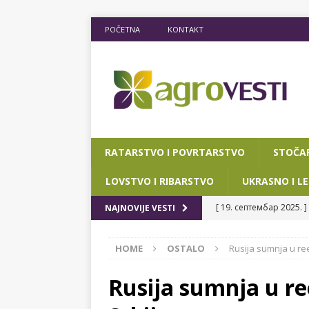
POČETNA
KONTAKT
RATARSTVO I POVRTARSTVO
STOČA
LOVSTVO I RIBARSTVO
UKRASNO I LE
[ 19. септембар 2025. ]
NAJNOVIJE VESTI
RIBARSTVO
HOME
OSTALO
Rusija sumnja u ree
[ 15. мај 2025. ]
JOŠ D
[ 12. март 2025. ]
POTP
Rusija sumnja u re
POKRAJINSKOG SEKRETA