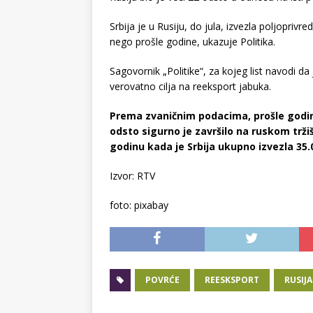
Srbija je u Rusiju, do jula, izvezla poljopriv
nego prošle godine, ukazuje Politika.
Sagovornik „Politike“, za kojeg list navodi d
verovatno cilja na reeksport jabuka.
Prema zvaničnim podacima, prošle godine
odsto sigurno je završilo na ruskom trži
godinu kada je Srbija ukupno izvezla 35.
Izvor: RTV
foto: pixabay
POVRĆE
REESKSPORT
RUSIJA