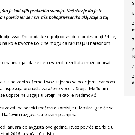
S
e, što je kod njih probudilo sumnju. Naš stav je da je to
Б
i povrća jer se i sve više poljoprivrednika uključuje u taj
Z
m
obije zvanične podatke o poljoprivrednoj proizvodnji Srbije,
Z
no na koje izvozne količine mogu da računaju u narednom
P
N
o mahinacija i da se deo izvoznih rezultata može pripisati
Z
Z
 stalno kontrolišemo izvoz zajedno sa policijom i carinom.
d
 inspekcija pronašla zaraženo voće iz Srbije. Među tim
 se uopšte ne uzgaja u Srbiji“, rekao je Nedimović.
estvovati na sednici mešovite komisije u Moskvi, gde će sa
Tkačevim razgovarati o svim pitanjima.
od januara do avgusta ove godine, izvoz povrća iz Srbije u
period 2016, a voća 10 odsto.