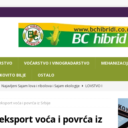
RSTVO
VOĆARSTVO I VINOGRADARSTVO
MEHANIZACI
KOVITO BILJE
OSTALO
Najavljeni Sajam lova i ribolova i Sajam ekologije
LOVSTVO I
ksport voća i povrća iz Srbije
VA DANA DO POLJOPRIVREDNOG SAJMA
OSTALO
ISAN SPORAZUM O SARADNJI NOVOSADSKOG SAJMA I
eksport voća i povrća iz
RIJATA ZA PRIVREDU I TURIZAM
OSTALO