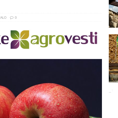
Баци 5 за чистији свет!
EKOLOGIJA
ĐUNARODNI SAJAM LOVA I RIBOLOVA
EKOLOGIJA
TALO
0