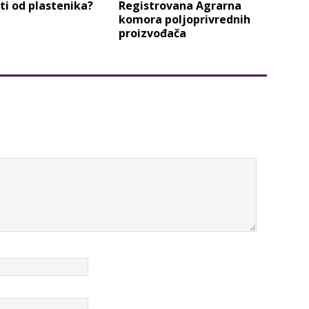
i od plastenika?
Registrovana Agrarna
komora poljoprivrednih
proizvođača