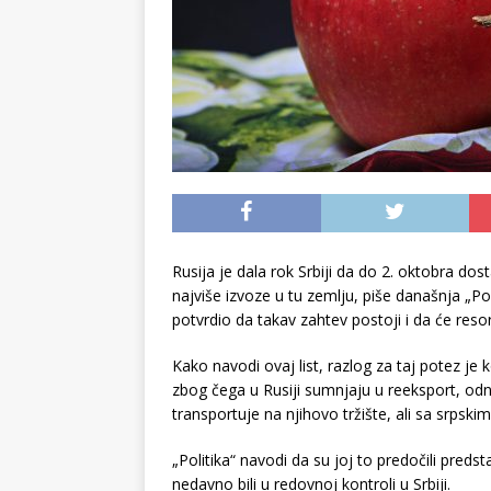
Rusija je dala rok Srbiji da do 2. oktobra do
najviše izvoze u tu zemlju, piše današnja „Po
potvrdio da takav zahtev postoji i da će res
Kako navodi ovaj list, razlog za taj potez je 
zbog čega u Rusiji sumnjaju u reeksport, odn
transportuje na njihovo tržište, ali sa srpski
„Politika“ navodi da su joj to predočili predst
nedavno bili u redovnoj kontroli u Srbiji.