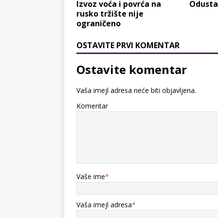
Izvoz voća i povrća na
Odustat
rusko tržište nije
ograničeno
OSTAVITE PRVI KOMENTAR
Ostavite komentar
Vaša imejl adresa neće biti objavljena.
Komentar
Vaše ime
*
Vaša imejl adresa
*