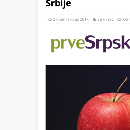
Srbije
[ 14. новембар 2024. ]
[ 28. јул 2026. ]
57. ME
27. септембар 2017.
agrovesti
OS