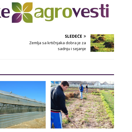
SLEDEĆE
Zemlja sa krtičnjaka dobra je za
sadnju i sejanje