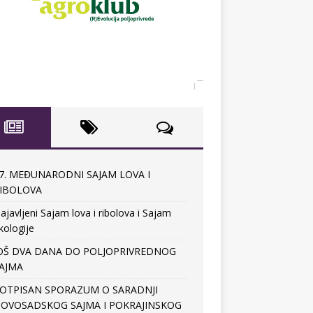
7. MEĐUNARODNI SAJAM LOVA I
IBOLOVA
ajavljeni Sajam lova i ribolova i Sajam
kologije
OŠ DVA DANA DO POLJOPRIVREDNOG
AJMA
OTPISAN SPORAZUM O SARADNJI
OVOSADSKOG SAJMA I POKRAJINSKOG