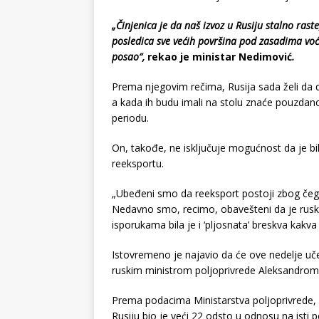
„Činjenica je da naš izvoz u Rusiju stalno rast
posledica sve većih površina pod zasadima voća 
posao“,
rekao je ministar Nedimović
.
Prema njegovim rečima, Rusija sada želi da d
a kada ih budu imali na stolu znaće pouzda
periodu.
On, takođe, ne isključuje mogućnost da je bil
reeksportu.
„Ubeđeni smo da reeksport postoji zbog čega
Nedavno smo, recimo, obavešteni da je ruska
isporukama bila je i ‘pljosnata’ breskva kakva
Istovremeno je najavio da će ove nedelje uč
ruskim ministrom poljoprivrede Aleksandrom 
Prema podacima Ministarstva poljoprivrede, 
Rusiju bio je veći 22 odsto u odnosu na isti 