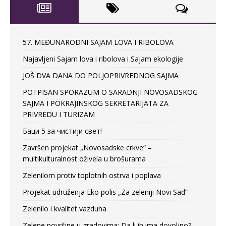
57. MEĐUNARODNI SAJAM LOVA I RIBOLOVA
Najavljeni Sajam lova i ribolova i Sajam ekologije
JOŠ DVA DANA DO POLJOPRIVREDNOG SAJMA
POTPISAN SPORAZUM O SARADNJI NOVOSADSKOG
SAJMA I POKRAJINSKOG SEKRETARIJATA ZA
PRIVREDU I TURIZAM
Баци 5 за чистији свет!
Završen projekat „Novosadske crkve“ –
multikulturalnost oživela u brošurama
Zelenilom protiv toplotnih ostrva i poplava
Projekat udruženja Eko polis „Za zeleniji Novi Sad“
Zelenilo i kvalitet vazduha
Zelene površine u gradovima: Da li ih ima dovoljno?