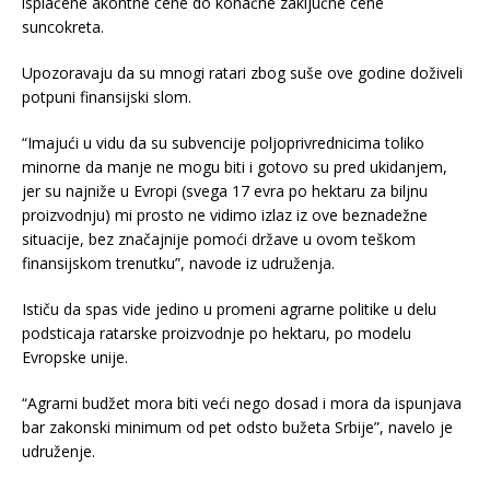
isplaćene akontne cene do konačne zaključne cene
suncokreta.
Upozoravaju da su mnogi ratari zbog suše ove godine doživeli
potpuni finansijski slom.
“Imajući u vidu da su subvencije poljoprivrednicima toliko
minorne da manje ne mogu biti i gotovo su pred ukidanjem,
jer su najniže u Evropi (svega 17 evra po hektaru za biljnu
proizvodnju) mi prosto ne vidimo izlaz iz ove beznadežne
situacije, bez značajnije pomoći države u ovom teškom
finansijskom trenutku”, navode iz udruženja.
Ističu da spas vide jedino u promeni agrarne politike u delu
podsticaja ratarske proizvodnje po hektaru, po modelu
Evropske unije.
“Agrarni budžet mora biti veći nego dosad i mora da ispunjava
bar zakonski minimum od pet odsto bužeta Srbije”, navelo je
udruženje.