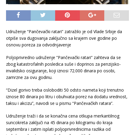
Udruženje “Pančevački ratari” zatražilo je od Vlade Srbije da
otpiše sva dugovanja zaključno sa krajem ove godine po
osnovu poreza za odvodnjavenje
Poljoprivredno udruženje ”Pančevački ratari” zahteva da se
zbog katastrofalnih posledica suše i doprinos za penzijsko-
invalidsko osiguranje, koji iznosi 72.000 dinara po osobi,
zamrzne za ovu godinu.
“Dizel gorivo treba osloboditi 50 odsto nameta koji trenutno
iznose 80 dinara po litru i obuhvata porez na dodatu vrednost,
taksu i akcizu”, navodi se u pismu “Pančevačkih ratara”.
Udruženje traži i da se konačna cena otkupa merkantilnog
suncokreta zaključi na 45 dinara po kilogramu do kraja
septembra i zatim isplati poljoprivrednicima razlika od