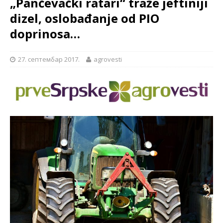
„Pančevački ratari“ traže jeftiniji
dizel, oslobađanje od PIO
doprinosa…
27. септембар 2017.
agrovesti