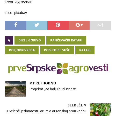
Izvor: agrosmart
foto: pixabay
DIZEL GORIVO
PANČEVAČKI RATARI
POLJOPRIVREDA
POSLEDICE SUŠE
RATARI
PRETHODNO
Projekat „Za bolju budućnost“
SLEDEĆE
U Selenči jedanaesti Forum o organskoj proizvodnji