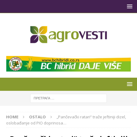
HOME
OSTALO
„Pančevački ratari“ traže jeftiniji dizel,
oslobađanje od PIO doprinosa…