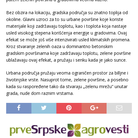
Bez obzira na lokaciju, gradska područja su znatno toplija od
okoline. Glavni uzroci za to su urbane površine koje koriste
materijale koji zadržavaju toplotu, kao i toplota koja nastaje
usled visokog stepena korišćenja energije u gradovima. Ovaj
efekat se može još više intenzivirati usled klimatskih promena.
Kroz stvaranje zelenih oaza u dominantno betonskim
gradskim površinama koje zadržavaju toplotu, zelene površine
ublažavaju ovaj efekat, a pružaju i senku kada je jako sunce.
Urbana područja pružaju veoma ograničen prostor za billjne i
životinjske vrste. Nasuprot tome, zelene površine, a posebno
kada su raspoređene tako da stvaraju „zelenu mrežu“ unutar
grada, nude dom raznim vrstama.