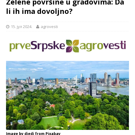
Zelene površine u gradovima: Da
li ih ima dovoljno?
15. јул 2024.
agrovesti
Image by djedj from Pixabay