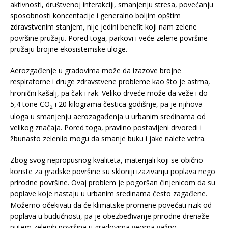
aktivnosti, društvenoj interakciji, smanjenju stresa, povećanju
sposobnosti koncentacije i generalno boljim opštim
zdravstvenim stanjem, nije jedini benefit koji nam zelene
površine pružaju. Pored toga, parkovi i veće zelene površine
pružaju brojne ekosistemske uloge.
Aerozgađenje u gradovima može da izazove brojne
respiratorne i druge zdravstvene probleme kao što je astma,
hronični kašalj, pa čak i rak. Veliko drveće može da veže i do
5,4 tone CO
i 20 kilograma čestica godišnje, pa je njihova
2
uloga u smanjenju aerozagađenja u urbanim sredinama od
velikog značaja. Pored toga, pravilno postavljeni drvoredi i
žbunasto zelenilo mogu da smanje buku i jake nalete vetra.
Zbog svog nepropusnog kvaliteta, materijali koji se obično
koriste za gradske površine su skloniji izazivanju poplava nego
prirodne površine. Ovaj problem je pogoršan činjenicom da su
poplave koje nastaju u urbanim sredinama često zagađene.
Možemo očekivati da će klimatske promene povećati rizik od
poplava u budućnosti, pa je obezbeđivanje prirodne drenaže
putem zelenih površina u gradovima veoma važno.