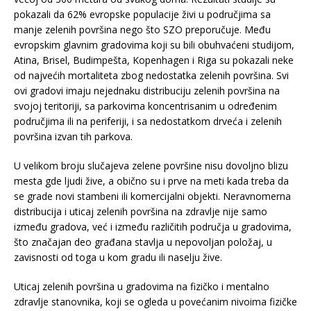
pokazali da 62% evropske populacije živi u područjima sa
manje zelenih površina nego što SZO preporučuje. Među
evropskim glavnim gradovima koji su bili obuhvaćeni studijom,
Atina, Brisel, Budimpešta, Kopenhagen i Riga su pokazali neke
od najvećih mortaliteta zbog nedostatka zelenih površina. Svi
ovi gradovi imaju nejednaku distribuciju zelenih površina na
svojoj teritoriji, sa parkovima koncentrisanim u određenim
područjima ili na periferiji, i sa nedostatkom drveća i zelenih
površina izvan tih parkova.
U velikom broju slučajeva zelene površine nisu dovoljno blizu
mesta gde ljudi žive, a obično su i prve na meti kada treba da
se grade novi stambeni ili komercijalni objekti. Neravnomerna
distribucija i uticaj zelenih površina na zdravlje nije samo
između gradova, već i između različitih područja u gradovima,
što značajan deo građana stavlja u nepovoljan položaj, u
zavisnosti od toga u kom gradu ili naselju žive.
Uticaj zelenih površina u gradovima na fizičko i mentalno
zdravlje stanovnika, koji se ogleda u povećanim nivoima fizičke