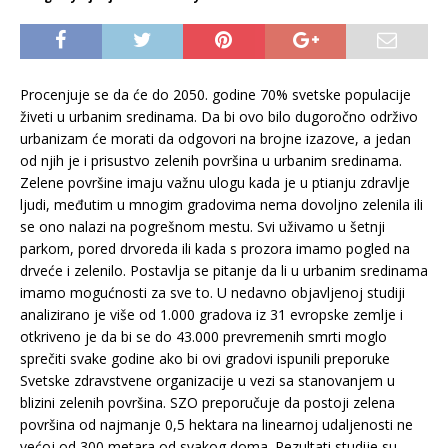
Procenjuje se da će do 2050. godine 70% svetske populacije
živeti u urbanim sredinama. Da bi ovo bilo dugoročno održivo
urbanizam će morati da odgovori na brojne izazove, a jedan
od njih je i prisustvo zelenih površina u urbanim sredinama.
Zelene površine imaju važnu ulogu kada je u ptianju zdravlje
ljudi, međutim u mnogim gradovima nema dovoljno zelenila ili
se ono nalazi na pogrešnom mestu. Svi uživamo u šetnji
parkom, pored drvoreda ili kada s prozora imamo pogled na
drveće i zelenilo. Postavlja se pitanje da li u urbanim sredinama
imamo mogućnosti za sve to. U nedavno objavljenoj studiji
analizirano je više od 1.000 gradova iz 31 evropske zemlje i
otkriveno je da bi se do 43.000 prevremenih smrti moglo
sprečiti svake godine ako bi ovi gradovi ispunili preporuke
Svetske zdravstvene organizacije u vezi sa stanovanjem u
blizini zelenih površina. SZO preporučuje da postoji zelena
površina od najmanje 0,5 hektara na linearnoj udaljenosti ne
većoj od 300 metara od svakog doma. Rezultati studije su