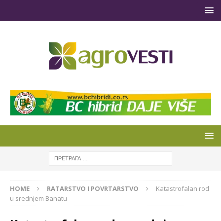
HOME
RATARSTVO I POVRTARSTVO
Katastrofalan rod
u srednjem Banatu