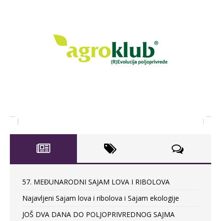
57. MEĐUNARODNI SAJAM LOVA I RIBOLOVA
Najavljeni Sajam lova i ribolova i Sajam ekologije
JOŠ DVA DANA DO POLJOPRIVREDNOG SAJMA