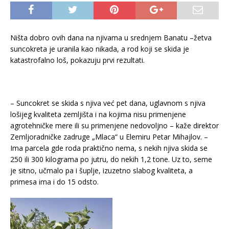
Ništa dobro ovih dana na njivama u srednjem Banatu –žetva
suncokreta je uranila kao nikada, a rod koji se skida je
katastrofalno loš, pokazuju prvi rezultati.
– Suncokret se skida s njiva već pet dana, uglavnom s njiva
lošijeg kvaliteta zemljišta i na kojima nisu primenjene
agrotehničke mere ili su primenjene nedovoljno – kaže direktor
Zemljoradničke zadruge „Mlaca“ u Elemiru Petar Mihajlov. –
Ima parcela gde roda praktično nema, s nekih njiva skida se
250 ili 300 kilograma po jutru, do nekih 1,2 tone. Uz to, seme
je sitno, učmalo pa i šuplje, izuzetno slabog kvaliteta, a
primesa ima i do 15 odsto.