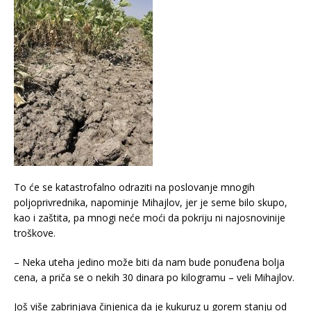
To će se katastrofalno odraziti na poslovanje mnogih
poljoprivrednika, napominje Mihajlov, jer je seme bilo skupo,
kao i zaštita, pa mnogi neće moći da pokriju ni najosnovinije
troškove.
– Neka uteha jedino može biti da nam bude ponuđena bolja
cena, a priča se o nekih 30 dinara po kilogramu – veli Mihajlov.
Još više zabrinjava činjenica da je kukuruz u gorem stanju od