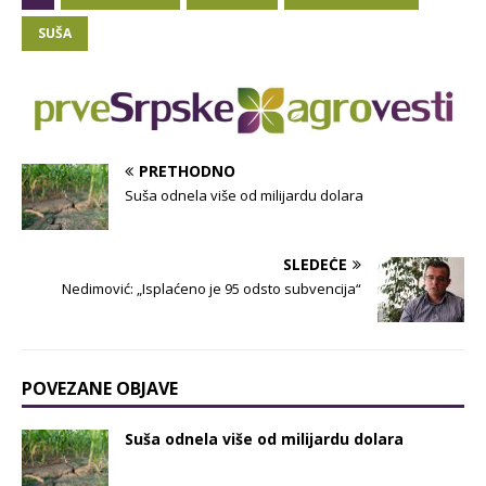
SUŠA
PRETHODNO
Suša odnela više od milijardu dolara
SLEDEĆE
Nedimović: „Isplaćeno je 95 odsto subvencija“
POVEZANE OBJAVE
Suša odnela više od milijardu dolara