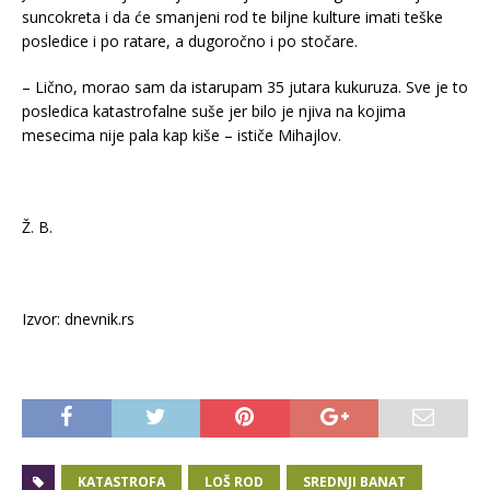
suncokreta i da će smanjeni rod te biljne kulture imati teške
posledice i po ratare, a dugoročno i po stočare.
– Lično, morao sam da istarupam 35 jutara kukuruza. Sve je to
posledica katastrofalne suše jer bilo je njiva na kojima
mesecima nije pala kap kiše – ističe Mihajlov.
Ž. B.
Izvor: dnevnik.rs
KATASTROFA
LOŠ ROD
SREDNJI BANAT