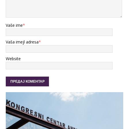
Vaše ime
*
Vaša imejl adresa
*
Website