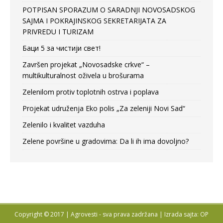
POTPISAN SPORAZUM O SARADNJI NOVOSADSKOG
SAJMA I POKRAJINSKOG SEKRETARIJATA ZA
PRIVREDU I TURIZAM
Баци 5 за чистији свет!
Završen projekat „Novosadske crkve“ –
multikulturalnost oživela u brošurama
Zelenilom protiv toplotnih ostrva i poplava
Projekat udruženja Eko polis „Za zeleniji Novi Sad“
Zelenilo i kvalitet vazduha
Zelene površine u gradovima: Da li ih ima dovoljno?
Copyright © 2017 | Agrovesti - sva prava zadržana |
Izrada sajta: OP