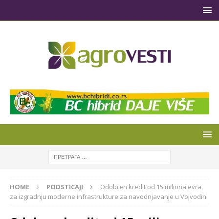
HOME
PODSTICAJI
Odobren kredit od 15 miliona evra
za izgradnju moderne infrastrukture za navodnjavanje u Vojvodini