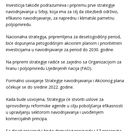
Investicija takođe podrazumeva i pripremu prve strategije
navodnjavanja u Srbiji, koja ima za cilj da obezbedi održivo,
efikasno navodnjavanje, za naprednu i klimatski pametnu
poljoprivredu.
Nacionalna strategija, pripremljena za desetogodišnji period,
biće dopunjena petogodišnjim akcionim planom i prioritetnim
investicijama u navodnjavanje za period do 2030. godine.
Na pripremi strategije radiće se zajedno sa Organizacijom za
hranu i poljoprivredu Ujedinjenih nacija (FAO).
Formalno usvajanje Strategije navodnjavanja i Akcionog plana
očekuje se do sredine 2022. godine.
Kada bude usvojena, Strategija će stvoriti uslove za
sprovođenju reformske agende u cilju poboljšanja efikasnosti
u upravljanju sektorom navodnjavanja i uvođenjem
komercijalnih principa.
Sa devet procenata bruto domaćeg proizvoda i 17 procenata