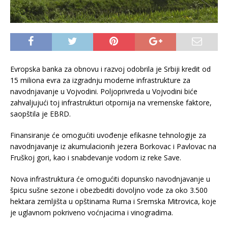
Evropska banka za obnovu i razvoj odobrila je Srbiji kredit od
15 miliona evra za izgradnju moderne infrastrukture za
navodnjavanje u Vojvodini. Poljoprivreda u Vojvodini biće
zahvaljujući toj infrastrukturi otpornija na vremenske faktore,
saopštila je EBRD.
Finansiranje će omogućiti uvođenje efikasne tehnologije za
navodnjavanje iz akumulacionih jezera Borkovac i Pavlovac na
Fruškoj gori, kao i snabdevanje vodom iz reke Save.
Nova infrastruktura će omogućiti dopunsko navodnjavanje u
špicu sušne sezone i obezbediti dovoljno vode za oko 3.500
hektara zemljišta u opštinama Ruma i Sremska Mitrovica, koje
je uglavnom pokriveno voćnjacima i vinogradima.