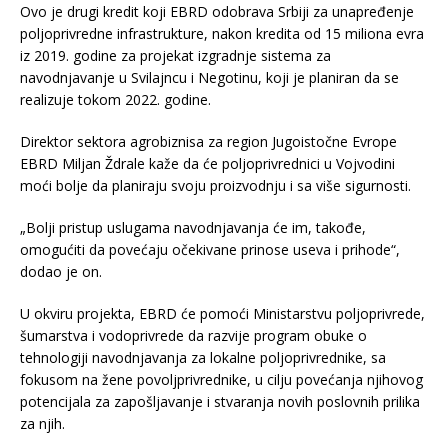
Ovo je drugi kredit koji EBRD odobrava Srbiji za unapređenje
poljoprivredne infrastrukture, nakon kredita od 15 miliona evra
iz 2019. godine za projekat izgradnje sistema za
navodnjavanje u Svilajncu i Negotinu, koji je planiran da se
realizuje tokom 2022. godine.
Direktor sektora agrobiznisa za region Jugoistočne Evrope
EBRD Miljan Ždrale kaže da će poljoprivrednici u Vojvodini
moći bolje da planiraju svoju proizvodnju i sa više sigurnosti.
„Bolji pristup uslugama navodnjavanja će im, takođe,
omogućiti da povećaju očekivane prinose useva i prihode“,
dodao je on.
U okviru projekta, EBRD će pomoći Ministarstvu poljoprivrede,
šumarstva i vodoprivrede da razvije program obuke o
tehnologiji navodnjavanja za lokalne poljoprivrednike, sa
fokusom na žene povoljprivrednike, u cilju povećanja njihovog
potencijala za zapošljavanje i stvaranja novih poslovnih prilika
za njih.