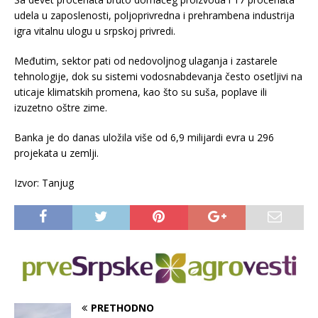
udela u zaposlenosti, poljoprivredna i prehrambena industrija
igra vitalnu ulogu u srpskoj privredi.
Međutim, sektor pati od nedovoljnog ulaganja i zastarele
tehnologije, dok su sistemi vodosnabdevanja često osetljivi na
uticaje klimatskih promena, kao što su suša, poplave ili
izuzetno oštre zime.
Banka je do danas uložila više od 6,9 milijardi evra u 296
projekata u zemlji.
Izvor: Tanjug
PRETHODNO