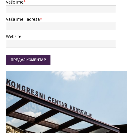
Vaše ime
*
Vaša imejl adresa
*
Website