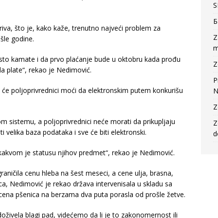
S
Б
riva, što je, kako kaže, trenutno najveći problem za
Z
ošle godine.
m
to kamate i da prvo plaćanje bude u oktobru kada prođu
Z
da plate“, rekao je Nedimović.
P
 će poljoprivrednici moći da elektronskim putem konkurišu
N
Z
om sistemu, a poljoprivrednici neće morati da prikupljaju
Z
i velika baza podataka i sve će biti elektronski.
d
 kakvom je statusu njihov predmet“, rekao je Nedimović.
aničila cenu hleba na šest meseci, a cene ulja, brasna,
a, Nedimović je rekao država intervenisala u skladu sa
 cena pšenica na berzama dva puta porasla od prošle žetve.
oživela blagi pad, videćemo da li je to zakonomernost ili