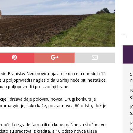
rede Branislav Nedimović najavio je da će u narednih 15
5
u poljoprivredi i naglasio da u Srbiji neće biti nestašice
R
nu u poljoprivredi i proizvodnji hrane.
N
e
je i država daje polovinu novca. Drugi konkurs je
rama gde je, kako kaže, povrat novca 60 odsto, dok je
J
S
P
 moći da izgrade farmu ili da kupe mašine za stočarstvo
N
sto su sredstva iz kredita, a 10 odsto novca ulaže