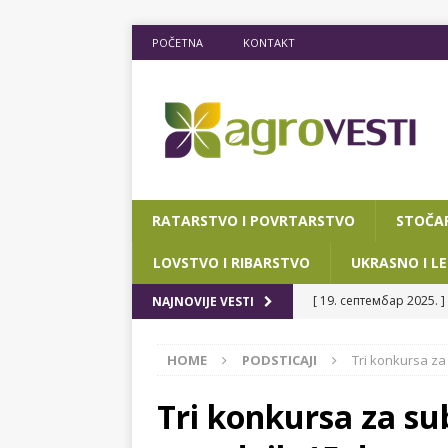
POČETNA
KONTAKT
RATARSTVO I POVRTARSTVO
STOČA
LOVSTVO I RIBARSTVO
UKRASNO I LE
[ 19. септембар 2025. ]
NAJNOVIJE VESTI
RIBARSTVO
HOME
PODSTICAJI
Tri konkursa za
[ 15. мај 2025. ]
JOŠ D
[ 12. март 2025. ]
POTP
Tri konkursa za sub
POKRAJINSKOG SEKRETA