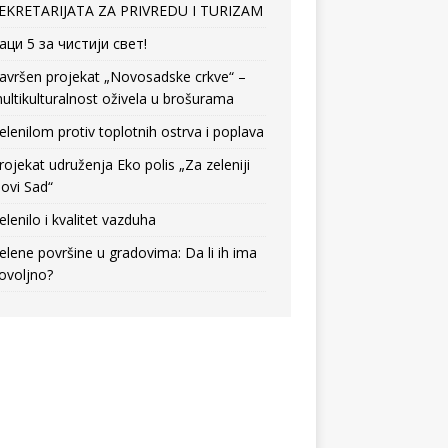
EKRETARIJATA ZA PRIVREDU I TURIZAM
аци 5 за чистији свет!
avršen projekat „Novosadske crkve“ –
ultikulturalnost oživela u brošurama
elenilom protiv toplotnih ostrva i poplava
rojekat udruženja Eko polis „Za zeleniji
ovi Sad“
elenilo i kvalitet vazduha
elene površine u gradovima: Da li ih ima
ovoljno?