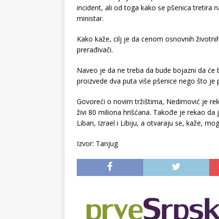
incident, ali od toga kako se pšenica tretira 
ministar.
Kako kaže, cilj je da cenom osnovnih životnih 
prerađivači.
Naveo je da ne treba da bude bojazni da će bi
proizvede dva puta više pšenice nego što je p
Govoreći o novim tržištima, Nedimović je re
živi 80 miliona hrišćana. Takođe je rekao da
Liban, Izrael i Libiju, a otvaraju se, kaže, mog
Izvor: Tanjug