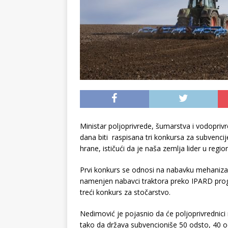
Ministar poljoprivrede, šumarstva i vodopriv
dana biti raspisana tri konkursa za subvencije 
hrane, ističući da je naša zemlja lider u regio
Prvi konkurs se odnosi na nabavku mehanizaci
namenjen nabavci traktora preko IPARD prog
treći konkurs za stočarstvo.
Nedimović je pojasnio da će poljoprivrednici
tako da država subvencioniše 50 odsto, 40 od