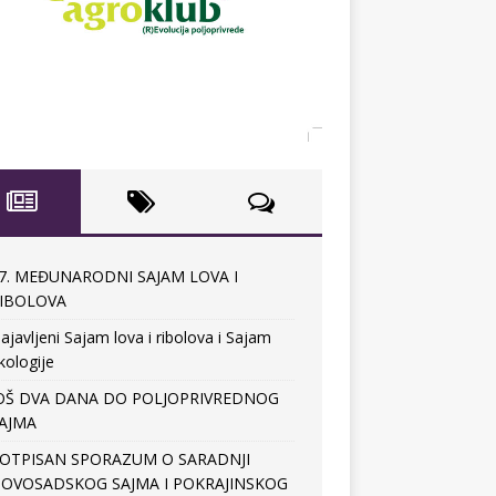
7. MEĐUNARODNI SAJAM LOVA I
IBOLOVA
ajavljeni Sajam lova i ribolova i Sajam
kologije
OŠ DVA DANA DO POLJOPRIVREDNOG
AJMA
OTPISAN SPORAZUM O SARADNJI
OVOSADSKOG SAJMA I POKRAJINSKOG