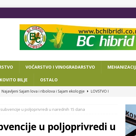
RSTVO
VOĆARSTVO I VINOGRADARSTVO
MEHANIZACI
KOVITO BILJE
OSTALO
Najavljeni Sajam lova i ribolova i Sajam ekologije
LOVSTVO I
 subvencije u poljoprivredi u narednih 15 dana
VA DANA DO POLJOPRIVREDNOG SAJMA
OSTALO
ISAN SPORAZUM O SARADNJI NOVOSADSKOG SAJMA I
vencije u poljoprivredi u
RIJATA ZA PRIVREDU I TURIZAM
OSTALO