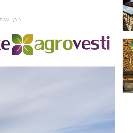
Баци 5 за чистији свет!
EKOLOGIJA
ĐUNARODNI SAJAM LOVA I RIBOLOVA
EKOLOGIJA
ICAJI
0