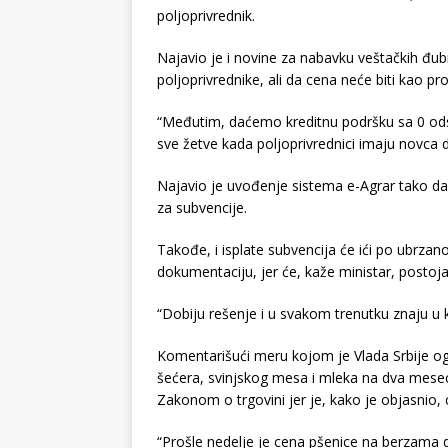
poljoprivrednik.
Najavio je i novine za nabavku veštačkih đub
poljoprivrednike, ali da cena neće biti kao pr
“Međutim, daćemo kreditnu podršku sa 0 ods
sve žetve kada poljoprivrednici imaju novca 
Najavio je uvođenje sistema e-Agrar tako da
za subvencije.
Takođe, i isplate subvencija će ići po ubrzan
dokumentaciju, jer će, kaže ministar, postojat
“Dobiju rešenje i u svakom trenutku znaju u
Komentarišući meru kojom je Vlada Srbije ogr
šećera, svinjskog mesa i mleka na dva mesec
Zakonom o trgovini jer je, kako je objasnio,
“Prošle nedelje je cena pšenice na berzama d