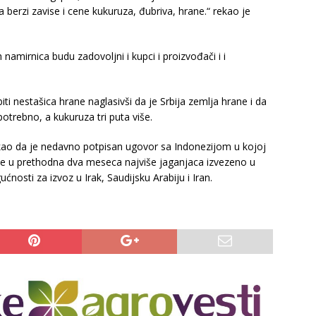
na berzi zavise i cene kukuruza, đubriva, hrane.“ rekao je
namirnica budu zadovoljni i kupci i proizvođači i i
ti nestašica hrane naglasivši da je Srbija zemlja hrane i da
otrebno, a kukuruza tri puta više.
kao da je nedavno potpisan ugovor sa Indonezijom u kojoj
 je u prethodna dva meseca najviše jaganjaca izvezeno u
ućnosti za izvoz u Irak, Saudijsku Arabiju i Iran.