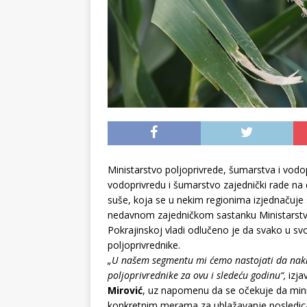
Ministarstvo poljoprivrede, šumarstva i vodopr
vodoprivredu i šumarstvo zajednički rade n
suše, koja se u nekim regionima izjednačuje 
nedavnom zajedničkom sastanku Ministarstva
Pokrajinskoj vladi odlučeno je da svako u s
poljoprivrednike.
„U našem segmentu mi ćemo nastojati da nakn
poljoprivrednike za ovu i sledeću godinu“,
izja
Mirović
, uz napomenu da se očekuje da mini
konkretnim merama za ublažavanje posledic