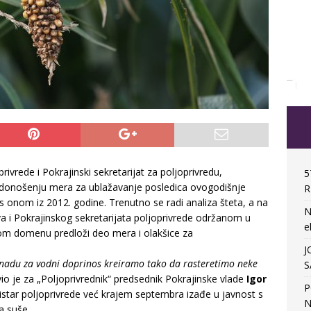
ivrede i Pokrajinski sekretarijat za poljoprivredu,
5
a donošenju mera za ublažavanje posledica ovogodišnje
R
s onom iz 2012. godine. Trenutno se radi analiza šteta, a na
N
 i Pokrajinskog sekretarijata poljoprivrede održanom u
e
vom domenu predloži deo mera i olakšice za
J
adu za vodni doprinos kreiramo tako da rasteretimo neke
S
vio je za „Poljoprivrednik“ predsednik Pokrajinske vlade
Igor
P
star poljoprivrede već krajem septembra izađe u javnost s
N
a suše.