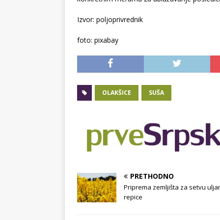
Izvor: poljoprivrednik
foto: pixabay
OLAKŠICE
SUŠA
PRETHODNO
Priprema zemljišta za setvu ulja
repice