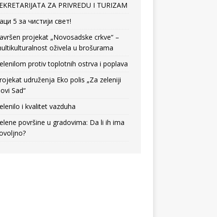
EKRETARIJATA ZA PRIVREDU I TURIZAM
аци 5 за чистији свет!
avršen projekat „Novosadske crkve“ –
ultikulturalnost oživela u brošurama
elenilom protiv toplotnih ostrva i poplava
rojekat udruženja Eko polis „Za zeleniji
ovi Sad“
elenilo i kvalitet vazduha
elene površine u gradovima: Da li ih ima
ovoljno?