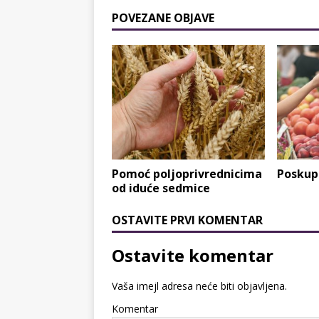
POVEZANE OBJAVE
Pomoć poljoprivrednicima
Poskup
od iduće sedmice
OSTAVITE PRVI KOMENTAR
Ostavite komentar
Vaša imejl adresa neće biti objavljena.
Komentar