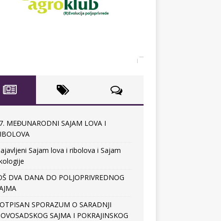
7. MEĐUNARODNI SAJAM LOVA I
IBOLOVA
ajavljeni Sajam lova i ribolova i Sajam
kologije
OŠ DVA DANA DO POLJOPRIVREDNOG
AJMA
OTPISAN SPORAZUM O SARADNJI
OVOSADSKOG SAJMA I POKRAJINSKOG