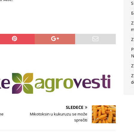
S
Б
Z
m
Z
P
N
Z
Z
d
SLEDEĆE
ne
Mikotoksin u kukuruzu se može
sprečiti