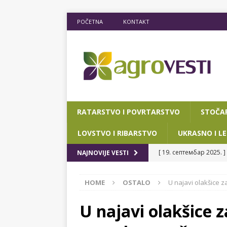
POČETNA
KONTAKT
RATARSTVO I POVRTARSTVO
STOČA
LOVSTVO I RIBARSTVO
UKRASNO I LE
[ 19. септембар 2025. ]
NAJNOVIJE VESTI
RIBARSTVO
HOME
OSTALO
U najavi olakšice 
[ 15. мај 2025. ]
JOŠ D
[ 12. март 2025. ]
POTP
U najavi olakšice z
POKRAJINSKOG SEKRETA