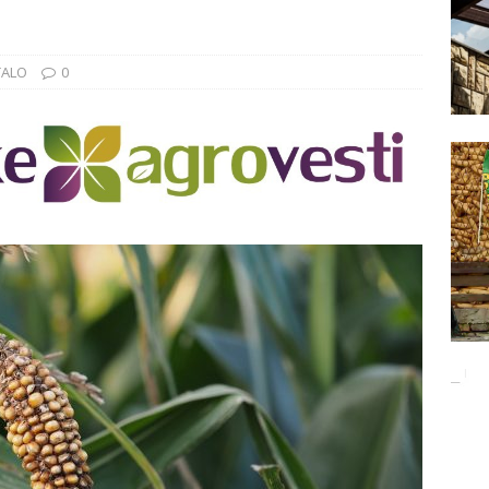
Баци 5 за чистији свет!
EKOLOGIJA
ĐUNARODNI SAJAM LOVA I RIBOLOVA
EKOLOGIJA
TALO
0