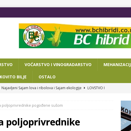
RSTVO
VOĆARSTVO I VINOGRADARSTVO
MEHANIZACI
KOVITO BILJE
OSTALO
Najavljeni Sajam lova i ribolova i Sajam ekologije
LOVSTVO I
za poljoprivrednike pogođene sušom
VA DANA DO POLJOPRIVREDNOG SAJMA
OSTALO
ISAN SPORAZUM O SARADNJI NOVOSADSKOG SAJMA I
a poljoprivrednike
RIJATA ZA PRIVREDU I TURIZAM
OSTALO