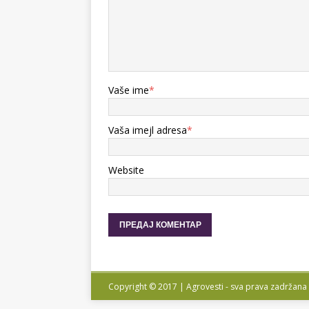
Vaše ime
*
Vaša imejl adresa
*
Website
Copyright © 2017 | Agrovesti - sva prava zadržana