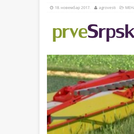
[ 14. новембар 2024. ]
18. новембар 2017.
agrovesti
MEHA
[ 28. јул 2026. ]
57. ME