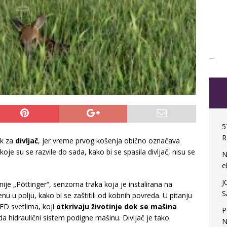
5
R
ik za
divljač
, jer vreme prvog košenja obično označava
koje su se razvile do sada, kako bi se spasila divljač, nisu se
N
e
J
je „Pöttinger“, senzorna traka koja je instalirana na
S
venu u polju, kako bi se zaštitili od kobnih povreda. U pitanju
LED svetlima, koji
otkrivaju životinje dok se mašina
P
e da hidraulični sistem podigne mašinu. Divljač je tako
N