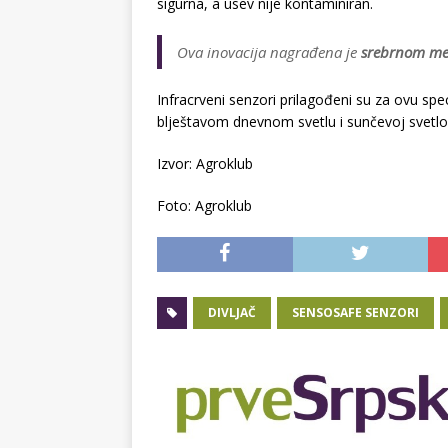
sigurna, a usev nije kontaminiran.
Ova inovacija nagrađena je
srebrnom me
Infracrveni senzori prilagođeni su za ovu spec
blještavom dnevnom svetlu i sunčevoj svetlost
Izvor: Agroklub
Foto: Agroklub
DIVLJAČ
SENSOSAFE SENZORI