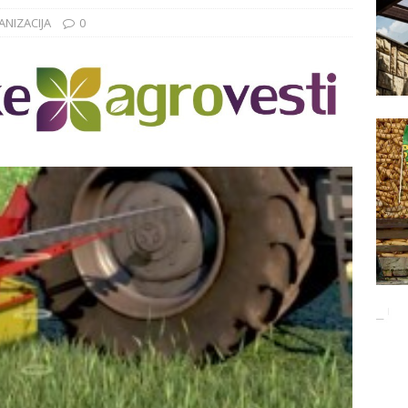
Баци 5 за чистији свет!
EKOLOGIJA
NIZACIJA
0
ĐUNARODNI SAJAM LOVA I RIBOLOVA
EKOLOGIJA