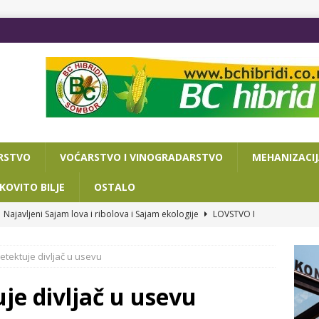
RSTVO
VOĆARSTVO I VINOGRADARSTVO
MEHANIZACI
KOVITO BILJE
OSTALO
Najavljeni Sajam lova i ribolova i Sajam ekologije
LOVSTVO I
detektuje divljač u usevu
VA DANA DO POLJOPRIVREDNOG SAJMA
OSTALO
ISAN SPORAZUM O SARADNJI NOVOSADSKOG SAJMA I
uje divljač u usevu
RIJATA ZA PRIVREDU I TURIZAM
OSTALO