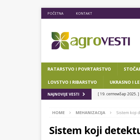
POČETNA
KONTAKT
RATARSTVO I POVRTARSTVO
STOČA
LOVSTVO I RIBARSTVO
UKRASNO I LE
[ 19. септембар 2025. ]
NAJNOVIJE VESTI
RIBARSTVO
HOME
MEHANIZACIJA
Sistem koji 
[ 15. мај 2025. ]
JOŠ D
[ 12. март 2025. ]
POTP
Sistem koji detekt
POKRAJINSKOG SEKRETA