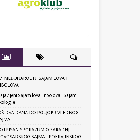
7. MEĐUNARODNI SAJAM LOVA I
IBOLOVA
ajavljeni Sajam lova i ribolova i Sajam
kologije
OŠ DVA DANA DO POLJOPRIVREDNOG
AJMA
OTPISAN SPORAZUM O SARADNJI
OVOSADSKOG SAJMA I POKRAJINSKOG