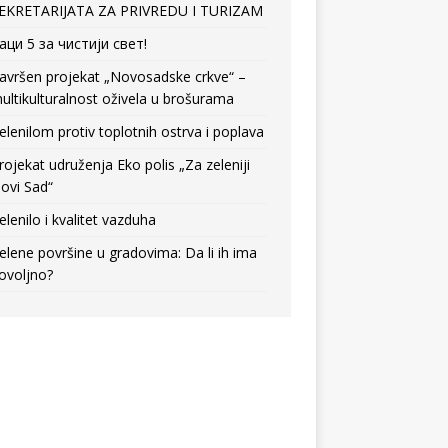
EKRETARIJATA ZA PRIVREDU I TURIZAM
аци 5 за чистији свет!
avršen projekat „Novosadske crkve“ –
ultikulturalnost oživela u brošurama
elenilom protiv toplotnih ostrva i poplava
rojekat udruženja Eko polis „Za zeleniji
ovi Sad“
elenilo i kvalitet vazduha
elene površine u gradovima: Da li ih ima
ovoljno?