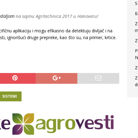
S
Б
daljom
na sajmu Agritechnica 2017 u Hanoveru!
Z
m
ifičnu aplikaciju i mogu efikasno da detektuju divljač i na
i, ignorišući druge prepreke, kao što su, na primer, krtice.
Z
P
N
Z
Z
d
SISTEMI