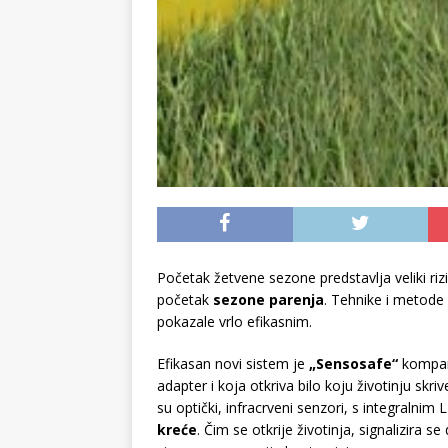
Početak žetvene sezone predstavlja veliki riz
početak
sezone parenja
. Tehnike i metode 
pokazale vrlo efikasnim.
Efikasan novi sistem je
„Sensosafe“
kompani
adapter i koja otkriva bilo koju životinju skri
su optički, infracrveni senzori, s integralnim 
kreće
. Čim se otkrije životinja, signalizira s