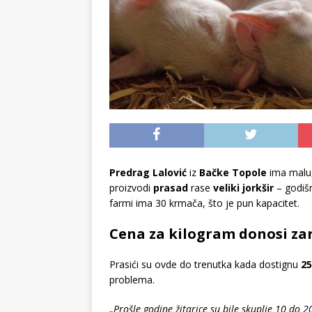
Predrag Lalović
iz
Bačke Topole
ima malu,
proizvodi
prasad
rase
veliki jorkšir
– godišn
farmi ima 30 krmača, što je pun kapacitet.
Cena za kilogram donosi za
Prasići su ovde do trenutka kada dostignu
25
problema.
„Prošle godine žitarice su bile skuplje 10 do 2