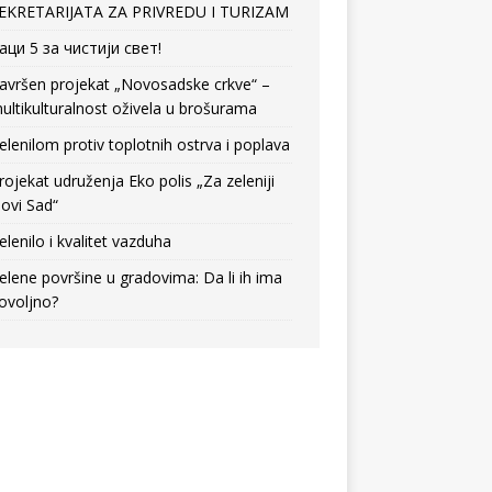
EKRETARIJATA ZA PRIVREDU I TURIZAM
аци 5 за чистији свет!
avršen projekat „Novosadske crkve“ –
ultikulturalnost oživela u brošurama
elenilom protiv toplotnih ostrva i poplava
rojekat udruženja Eko polis „Za zeleniji
ovi Sad“
elenilo i kvalitet vazduha
elene površine u gradovima: Da li ih ima
ovoljno?