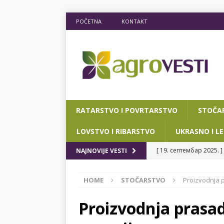
POČETNA
KONTAKT
RATARSTVO I POVRTARSTVO
STOČA
LOVSTVO I RIBARSTVO
UKRASNO I LE
[ 19. септембар 2025. ]
NAJNOVIJE VESTI
RIBARSTVO
HOME
STOČARSTVO
Proizvodnja p
[ 15. мај 2025. ]
JOŠ D
[ 12. март 2025. ]
POTP
Proizvodnja prasad
POKRAJINSKOG SEKRETA