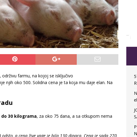
 održivu farmu, na kojoj se isključivo
5
je njih oko 500. Solidna cena je ta koja mu daje elan. Na
R
N
e
radu
J
 do 30 kilograma
, za oko 75 dana, a sa otkupom nema
S
P
N
0 odsto, a cena žive vage je bila 130 dinara. Cena je sada 270