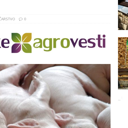
Баци 5 за чистији свет!
EKOLOGIJA
ĐUNARODNI SAJAM LOVA I RIBOLOVA
EKOLOGIJA
ČARSTVO
0