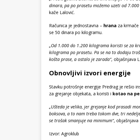
dinara, pa po prasetu možemo uzeti od 7.000 do
kaže Lalović.
Računica je jednostavna –
hrana
za krmače 
se 50 dinara po kilogramu.
„Od 1.000 do 1.200 kilograma koristi se za k
kilograma po prasetu. Pa se na to dodaju troš
košta prase, a ostalo je zarada“
, objašnjava L
Obnovljivi izvori energije
Stavku potrošnje energije Predrag je rešio i
za grejanje objekata, a koristi i
kotao na pe
„Ušteda je velika, jer grejanje kod prasadi mo
boksova, a to nam treba tokom dve, tri nedelj
se trošak smanjuje na minimum“
, objašnjava
Izvor: Agroklub