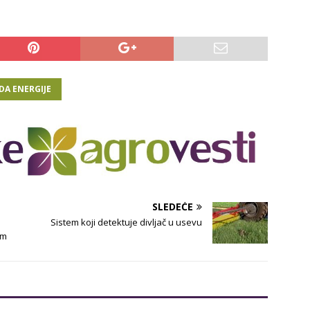
DA ENERGIJE
SLEDEĆE
Sistem koji detektuje divljač u usevu
am