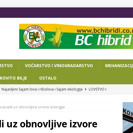
RSTVO
VOĆARSTVO I VINOGRADARSTVO
MEHANIZACI
KOVITO BILJE
OSTALO
Najavljeni Sajam lova i ribolova i Sajam ekologije
LOVSTVO I
rasadi uz obnovljive izvore energije
VA DANA DO POLJOPRIVREDNOG SAJMA
OSTALO
ISAN SPORAZUM O SARADNJI NOVOSADSKOG SAJMA I
i uz obnovljive izvore
RIJATA ZA PRIVREDU I TURIZAM
OSTALO