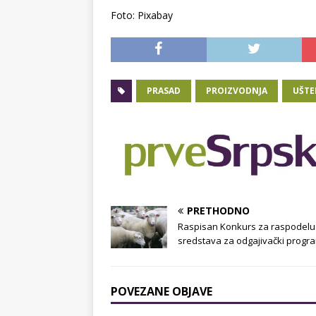
Foto: Pixabay
PRASAD
PROIZVODNJA
UŠTE
PRETHODNO
Raspisan Konkurs za raspodelu
sredstava za odgajivački progr
POVEZANE OBJAVE