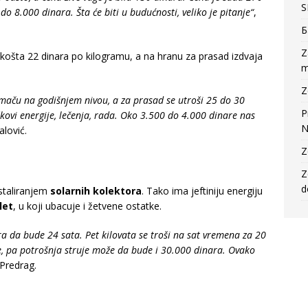
S
 8.000 dinara. Šta će biti u budućnosti, veliko je pitanje“
,
Б
Z
košta 22 dinara po kilogramu, a na hranu za prasad izdvaja
m
Z
rmaču na godišnjem nivou, a za prasad se utroši 25 do 30
P
kovi energije, lečenja, rada. Oko 3.500 do 4.000 dinare nas
N
alović.
Z
Z
d
nstaliranjem
solarnih kolektora
. Tako ima jeftiniju energiju
let
, u koji ubacuje i žetvene ostatke.
ra da bude 24 sata. Pet kilovata se troši na sat vremena za 20
e, pa potrošnja struje može da bude i 30.000 dinara. Ovako
 Predrag.