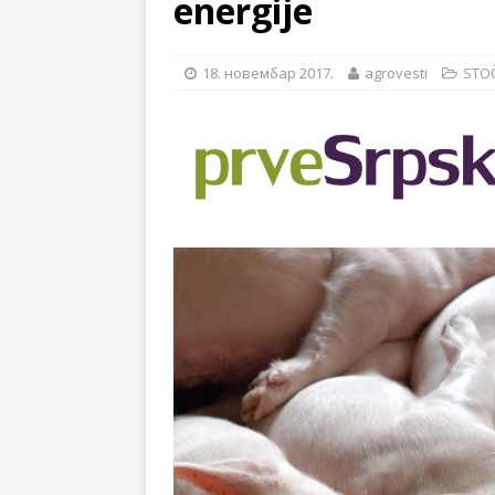
energije
[ 14. новембар 2024. ]
[ 28. јул 2026. ]
57. ME
18. новембар 2017.
agrovesti
STO