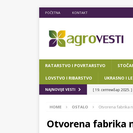
POČETNA
KONTAKT
RATARSTVO I POVRTARSTVO
STOČA
LOVSTVO I RIBARSTVO
UKRASNO I LE
[ 19. септембар 2025. ]
NAJNOVIJE VESTI
RIBARSTVO
HOME
OSTALO
Otvorena fabrika n
[ 15. мај 2025. ]
JOŠ D
[ 12. март 2025. ]
POTP
Otvorena fabrika n
POKRAJINSKOG SEKRETA