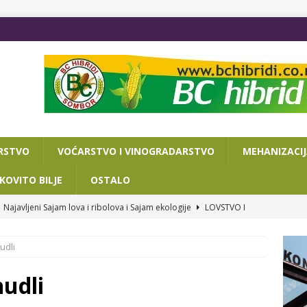
RSTVO
VOĆARSTVO I VINOGRADARSTVO
MEHANIZACI
KOVITO BILJE
OSTALO
Najavljeni Sajam lova i ribolova i Sajam ekologije
LOVSTVO I
udli
VA DANA DO POLJOPRIVREDNOG SAJMA
OSTALO
ISAN SPORAZUM O SARADNJI NOVOSADSKOG SAJMA I
udli
RIJATA ZA PRIVREDU I TURIZAM
OSTALO