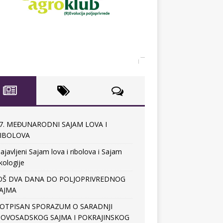
7. MEĐUNARODNI SAJAM LOVA I
IBOLOVA
ajavljeni Sajam lova i ribolova i Sajam
kologije
OŠ DVA DANA DO POLJOPRIVREDNOG
AJMA
OTPISAN SPORAZUM O SARADNJI
OVOSADSKOG SAJMA I POKRAJINSKOG