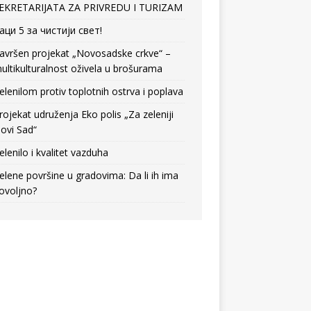
EKRETARIJATA ZA PRIVREDU I TURIZAM
аци 5 за чистији свет!
avršen projekat „Novosadske crkve“ –
ultikulturalnost oživela u brošurama
elenilom protiv toplotnih ostrva i poplava
rojekat udruženja Eko polis „Za zeleniji
ovi Sad“
elenilo i kvalitet vazduha
elene površine u gradovima: Da li ih ima
ovoljno?