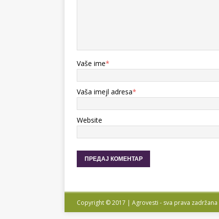
Vaše ime
*
Vaša imejl adresa
*
Website
Copyright © 2017 | Agrovesti - sva prava zadržana