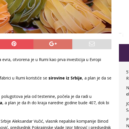
 evra, otvorena je u Rumi kao prva investicija u Evropi
5
fabrici u Rumi koristiće se
sirovine iz Srbije
, a plan je da se
R
N
e
a polugotova jela od testenine, počela je da radi u
ka
, a plan je da ih do kraja naredne godine bude 407, dok bi
J
S
P
k Srbije Aleksandar Vučić, vlasnik nepalske kompanije Binod
N
ović, predsednik Pokrajinske vlade Igor Mirović i predsednik