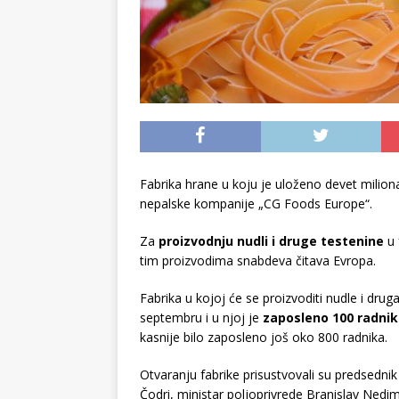
Fabrika hrane u koju je uloženo devet miliona
nepalske kompanije „CG Foods Europe“.
Za
proizvodnju nudli i druge testenine
u 
tim proizvodima snabdeva čitava Evropa.
Fabrika u kojoj će se proizvoditi nudle i drug
septembru i u njoj je
zaposleno 100 radni
kasnije bilo zaposleno još oko 800 radnika.
Otvaranju fabrike prisustvovali su predsedni
Čodri, ministar poljoprivrede Branislav Nedim