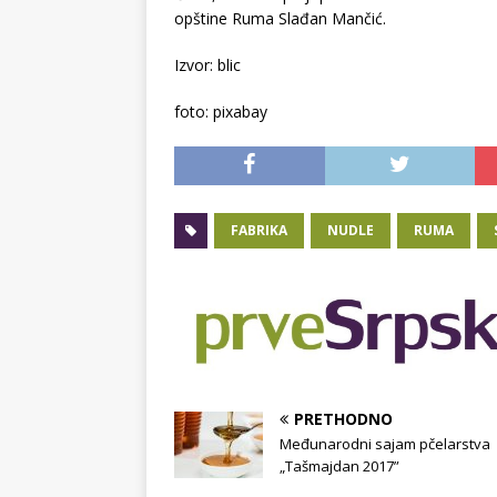
opštine Ruma Slađan Mančić.
Izvor: blic
foto: pixabay
FABRIKA
NUDLE
RUMA
PRETHODNO
Međunarodni sajam pčelarstva
„Tašmajdan 2017”