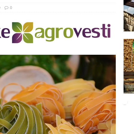
Баци 5 за чистији свет!
EKOLOGIJA
O
0
ĐUNARODNI SAJAM LOVA I RIBOLOVA
EKOLOGIJA