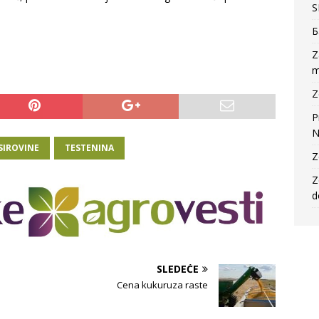
S
Б
Z
m
Z
P
N
SIROVINE
TESTENINA
Z
Z
d
SLEDEĆE
Cena kukuruza raste