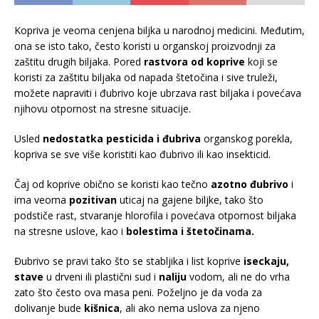
Kopriva je veoma cenjena biljka u narodnoj medicini. Međutim,
ona se isto tako, često koristi u organskoj proizvodnji za
zaštitu drugih biljaka. Pored
rastvora od koprive
koji se
koristi za zaštitu biljaka od napada štetočina i sive truleži,
možete napraviti i đubrivo koje ubrzava rast biljaka i povećava
njihovu otpornost na stresne situacije.
Usled
nedostatka pesticida i đubriva
organskog porekla,
kopriva se sve više koristiti kao đubrivo ili kao insekticid.
Čaj od koprive obično se koristi kao tečno
azotno đubrivo
i
ima veoma
pozitivan
uticaj na gajene biljke, tako što
podstiče rast, stvaranje hlorofila i povećava otpornost biljaka
na stresne uslove, kao i
bolestima i štetočinama.
Đubrivo se pravi tako što se stabljika i list koprive
iseckaju,
stave
u drveni ili plastični sud i
naliju
vodom, ali ne do vrha
zato što često ova masa peni. Poželjno je da voda za
dolivanje bude
kišnica
, ali ako nema uslova za njeno