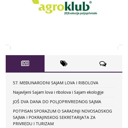
57. MEĐUNARODNI SAJAM LOVA I RIBOLOVA
Najavljeni Sajam lova i ribolova i Sajam ekologije
JOŠ DVA DANA DO POLJOPRIVREDNOG SAJMA
POTPISAN SPORAZUM O SARADNJI NOVOSADSKOG
SAJMA I POKRAJINSKOG SEKRETARIJATA ZA
PRIVREDU I TURIZAM