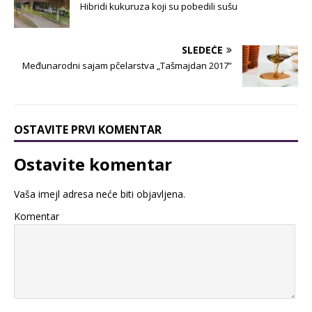
Hibridi kukuruza koji su pobedili sušu
SLEDEĆE
Međunarodni sajam pčelarstva „Tašmajdan 2017”
OSTAVITE PRVI KOMENTAR
Ostavite komentar
Vaša imejl adresa neće biti objavljena.
Komentar