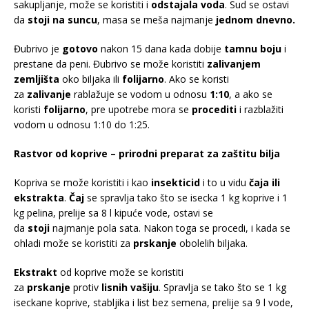
sakupljanje, može se koristiti i
odstajala voda
. Sud se ostavi
da
stoji na suncu
, masa se meša najmanje
jednom dnevno.
Đubrivo je
gotovo
nakon 15 dana kada dobije
tamnu boju
i
prestane da peni. Đubrivo se može koristiti
zalivanjem
zemljišta
oko biljaka ili
folijarno
. Ako se koristi
za
zalivanje
rablažuje se vodom u odnosu
1:10
, a ako se
koristi
folijarno
, pre upotrebe mora se
procediti
i razblažiti
vodom u odnosu 1:10 do 1:25.
Rastvor od koprive – prirodni preparat za zaštitu bilja
Kopriva se može koristiti i kao
insekticid
i to u vidu
čaja ili
ekstrakta
.
Čaj
se spravlja tako što se isecka 1 kg koprive i 1
kg pelina, prelije sa 8 l kipuće vode, ostavi se
da
stoji
najmanje pola sata. Nakon toga se procedi, i kada se
ohladi može se koristiti za
prskanje
obolelih biljaka.
Ekstrakt
od koprive može se koristiti
za
prskanje
protiv
lisnih vašiju
. Spravlja se tako što se 1 kg
iseckane koprive, stabljika i list bez semena, prelije sa 9 l vode,