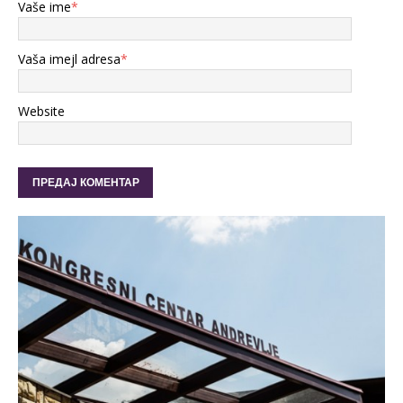
Vaše ime
*
Vaša imejl adresa
*
Website