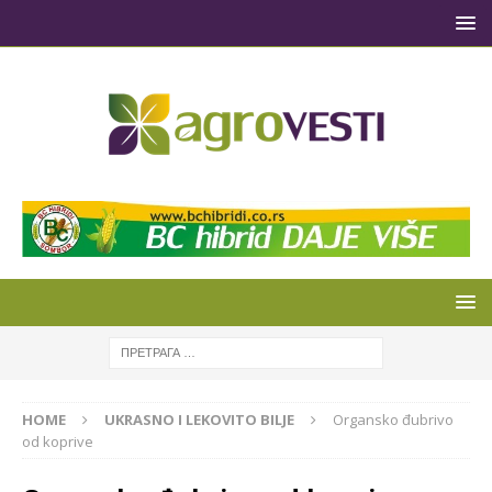
HOME
UKRASNO I LEKOVITO BILJE
Organsko đubrivo
od koprive