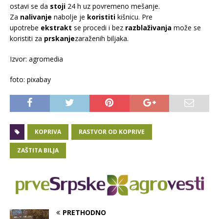
ostavi se da
stoji
24 h uz povremeno mešanje.
Za
nalivanje
nabolje je
koristiti
kišnicu. Pre
upotrebe
ekstrakt
se procedi i bez
razblaživanja
može se
koristiti za
prskanje
zaraženih biljaka.
Izvor: agromedia
foto: pixabay
KOPRIVA
RASTVOR OD KOPRIVE
ZAŠTITA BILJA
PRETHODNO