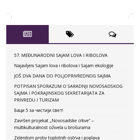
57. MEĐUNARODNI SAJAM LOVA I RIBOLOVA
Najavljeni Sajam lova i ribolova i Sajam ekologije
JOŠ DVA DANA DO POLJOPRIVREDNOG SAJMA
POTPISAN SPORAZUM O SARADNJI NOVOSADSKOG
SAJMA I POKRAJINSKOG SEKRETARIJATA ZA
PRIVREDU I TURIZAM
Баци 5 за чистији свет!
Završen projekat „Novosadske crkve“ –
multikulturalnost oživela u brošurama
Zelenilom protiv toplotnih ostrva i poplava