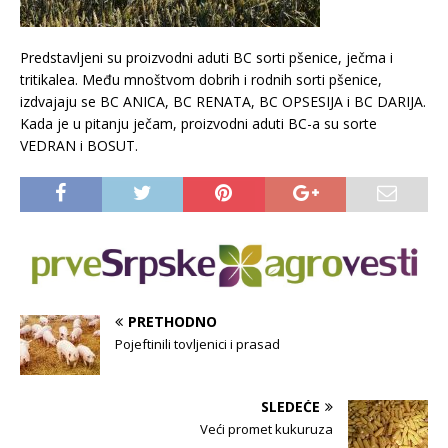
Predstavljeni su proizvodni aduti BC sorti pšenice, ječma i
tritikalea. Među mnoštvom dobrih i rodnih sorti pšenice,
izdvajaju se BC ANICA, BC RENATA, BC OPSESIJA i BC DARIJA.
Kada je u pitanju ječam, proizvodni aduti BC-a su sorte
VEDRAN i BOSUT.
PRETHODNO
Pojeftinili tovljenici i prasad
SLEDEĆE
Veći promet kukuruza