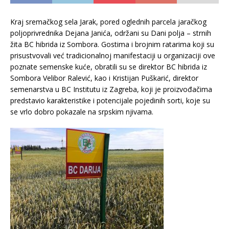
Kraj sremačkog sela Jarak, pored oglednih parcela jaračkog
poljoprivrednika Dejana Janića, održani su Dani polja – strnih
žita BC hibrida iz Sombora. Gostima i brojnim ratarima koji su
prisustvovali već tradicionalnoj manifestaciji u organizaciji ove
poznate semenske kuće, obratili su se direktor BC hibrida iz
Sombora Velibor Ralević, kao i Kristijan Puškarić, direktor
semenarstva u BC Institutu iz Zagreba, koji je proizvođačima
predstavio karakteristike i potencijale pojedinih sorti, koje su
se vrlo dobro pokazale na srpskim njivama.