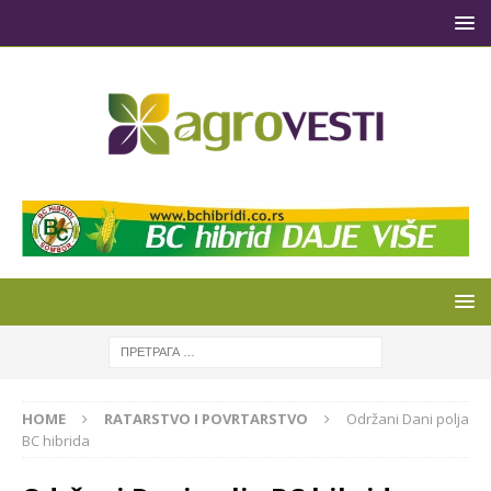
HOME
RATARSTVO I POVRTARSTVO
Održani Dani polja
BC hibrida