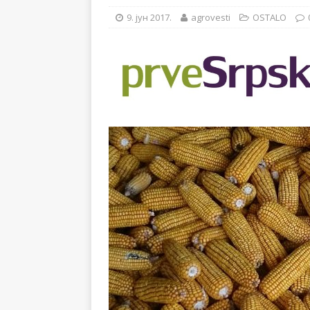
[ 14. новембар 2024. ]
9. јун 2017.
agrovesti
OSTALO
[ 28. јул 2026. ]
57. ME