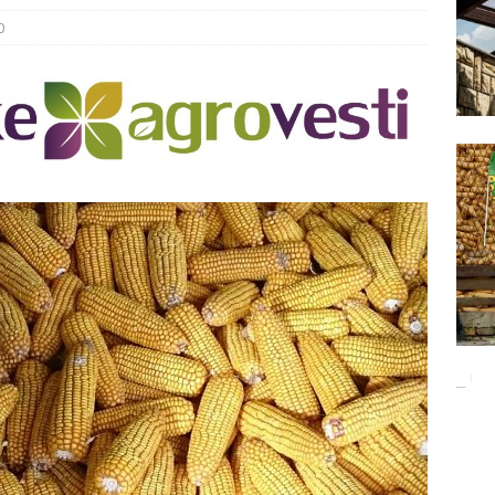
Баци 5 за чистији свет!
EKOLOGIJA
0
ĐUNARODNI SAJAM LOVA I RIBOLOVA
EKOLOGIJA