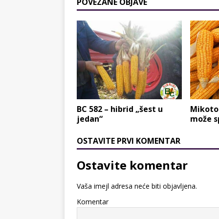
POVEZANE OBJAVE
BC 582 – hibrid „šest u
Mikoto
jedan“
može sp
OSTAVITE PRVI KOMENTAR
Ostavite komentar
Vaša imejl adresa neće biti objavljena.
Komentar