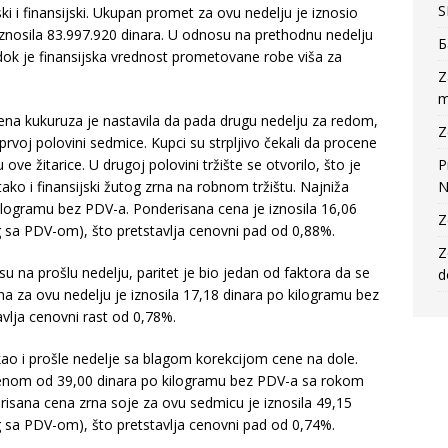
S
i i finansijski. Ukupan promet za ovu nedelju je iznosio
 iznosila 83.997.920 dinara. U odnosu na prethodnu nedelju
Б
dok je finansijska vrednost prometovane robe viša za
Z
m
 cena kukuruza je nastavila da pada drugu nedelju za redom,
Z
rvoj polovini sedmice. Kupci su strpljivo čekali da procene
ove žitarice. U drugoj polovini tržište se otvorilo, što je
P
tako i finansijski žutog zrna na robnom tržištu. Najniža
N
kilogramu bez PDV-a. Ponderisana cena je iznosila 16,06
Z
g sa PDV-om), što pretstavlja cenovni pad od 0,88%.
Z
 na prošlu nedelju, paritet je bio jedan od faktora da se
d
na za ovu nedelju je iznosila 17,18 dinara po kilogramu bez
vlja cenovni rast od 0,78%.
kao i prošle nedelje sa blagom korekcijom cene na dole.
cenom od 39,00 dinara po kilogramu bez PDV-a sa rokom
risana cena zrna soje za ovu sedmicu je iznosila 49,15
g sa PDV-om), što pretstavlja cenovni pad od 0,74%.