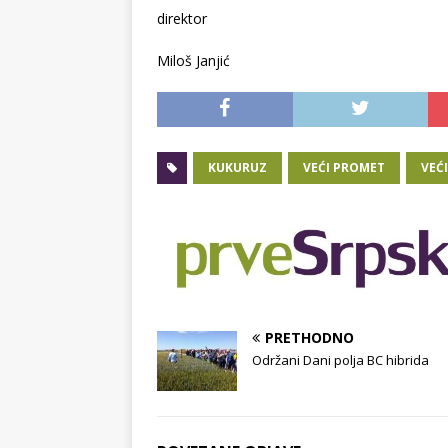
direktor
Miloš Janjić
KUKURUZ
VEĆI PROMET
VEĆ
PRETHODNO
Održani Dani polja BC hibrida