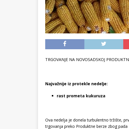
TRGOVANJE NA NOVOSADSKOJ PRODUKTNO
Najvažnije iz protekle nedelje:
rast prometa kukuruza
Ova nedelja je donela turbulentno tržište, pr
trgovanja preko Produktne berze zbog pada ce