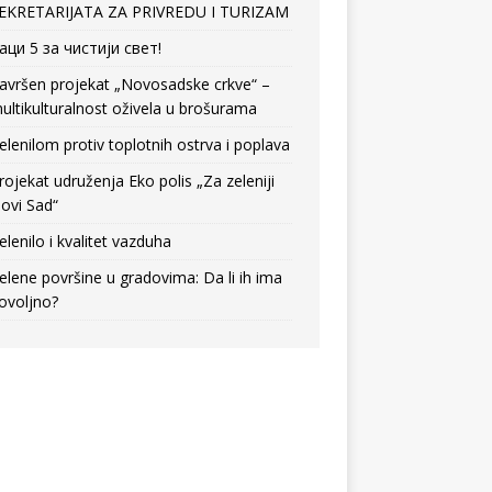
EKRETARIJATA ZA PRIVREDU I TURIZAM
аци 5 за чистији свет!
avršen projekat „Novosadske crkve“ –
ultikulturalnost oživela u brošurama
elenilom protiv toplotnih ostrva i poplava
rojekat udruženja Eko polis „Za zeleniji
ovi Sad“
elenilo i kvalitet vazduha
elene površine u gradovima: Da li ih ima
ovoljno?