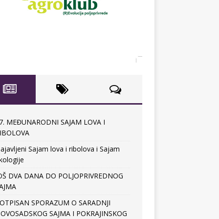
7. MEĐUNARODNI SAJAM LOVA I
IBOLOVA
ajavljeni Sajam lova i ribolova i Sajam
kologije
OŠ DVA DANA DO POLJOPRIVREDNOG
AJMA
OTPISAN SPORAZUM O SARADNJI
OVOSADSKOG SAJMA I POKRAJINSKOG