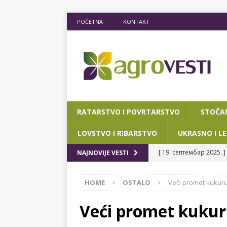
POČETNA
KONTAKT
RATARSTVO I POVRTARSTVO
STOČA
LOVSTVO I RIBARSTVO
UKRASNO I LE
[ 19. септембар 2025. ]
NAJNOVIJE VESTI
RIBARSTVO
HOME
OSTALO
Veći promet kukur
[ 15. мај 2025. ]
JOŠ D
[ 12. март 2025. ]
POTP
Veći promet kuku
POKRAJINSKOG SEKRETA