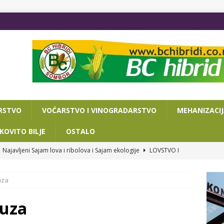
RSTVO
VOĆARSTVO I VINOGRADARSTVO
MEHANIZACI
KOVITO BILJE
OSTALO
Najavljeni Sajam lova i ribolova i Sajam ekologije
LOVSTVO I
uza
VA DANA DO POLJOPRIVREDNOG SAJMA
OSTALO
ISAN SPORAZUM O SARADNJI NOVOSADSKOG SAJMA I
ruza
RIJATA ZA PRIVREDU I TURIZAM
OSTALO