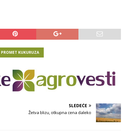
I PROMET KUKURUZA
SLEDEĆE
Žetva blizu, otkupna cena daleko