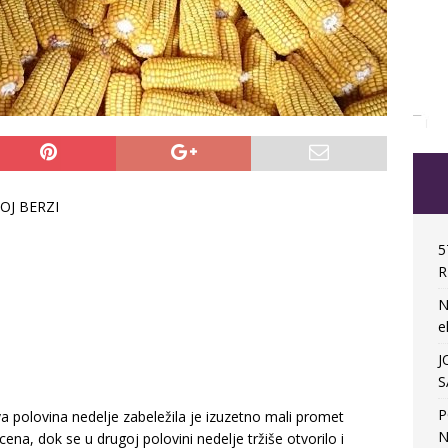
J BERZI
5
R
N
e
J
S
P
va polovina nedelje zabeležila je izuzetno mali promet
N
na, dok se u drugoj polovini nedelje tržiše otvorilo i