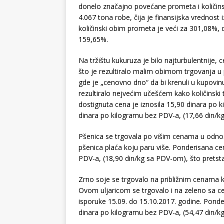
donelo značajno povećane prometa i količinsk
4.067 tona robe, čija je finansijska vrednost
količinski obim prometa je veći za 301,08%, 
159,65%.
Na tržištu kukuruza je bilo najturbulentnije,
što je rezultiralo malim obimom trgovanja u p
gde je „cenovno dno“ da bi krenuli u kupovinu 
rezultiralo nejvećim učešćem kako količinski 
dostignuta cena je iznosila 15,90 dinara po 
dinara po kilogramu bez PDV-a, (17,66 din/k
Pšenica se trgovala po višim cenama u odnosu
pšenica plaća koju paru više. Ponderisana ce
PDV-a, (18,90 din/kg sa PDV-om), što pretsta
Zrno soje se trgovalo na približnim cenama 
Ovom uljaricom se trgovalo i na zeleno sa 
isporuke 15.09. do 15.10.2017. godine. Ponde
dinara po kilogramu bez PDV-a, (54,47 din/k