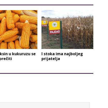
ksin u kukuruzu se
I stoka ima najboljeg
rečiti
prijatelja