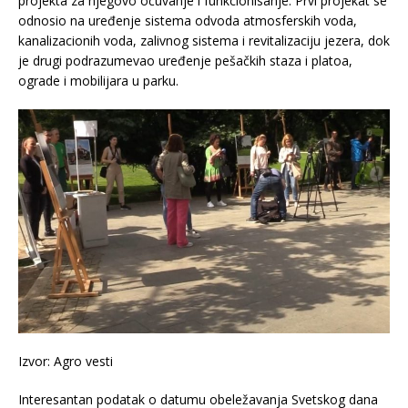
projekta za njegovo očuvanje i funkcionisanje. Prvi projekat se
odnosio na uređenje sistema odvoda atmosferskih voda,
kanalizacionih voda, zalivnog sistema i revitalizaciju jezera, dok
je drugi podrazumevao uređenje pešačkih staza i platoa,
ograde i mobilijara u parku.
Izvor: Agro vesti
Interesantan podatak o datumu obeležavanja Svetskog dana