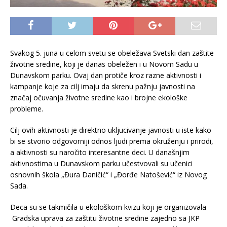
Svakog 5. juna u celom svetu se obeležava Svetski dan zaštite
životne sredine, koji je danas obeležen i u Novom Sadu u
Dunavskom parku. Ovaj dan protiče kroz razne aktivnosti i
kampanje koje za cilj imaju da skrenu pažnju javnosti na
značaj očuvanja životne sredine kao i brojne ekološke
probleme.
Cilj ovih aktivnosti je direktno ukljucivanje javnosti u iste kako
bi se stvorio odgovorniji odnos ljudi prema okruženju i prirodi,
a aktivnosti su naročito interesantne deci. U današnjim
aktivnostima u Dunavskom parku učestvovali su učenici
osnovnih škola „Đura Daničić“ i „Đorđe Natošević“ iz Novog
Sada.
Deca su se takmičila u ekološkom kvizu koji je organizovala
Gradska uprava za zaštitu životne sredine zajedno sa JKP