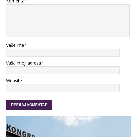
Komentar
Vaše ime
*
Vaša imejl adresa
*
Website