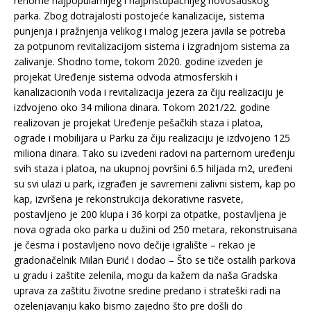
renome najpopularnijeg i najpristupačnijeg novosadskog
parka. Zbog dotrajalosti postojeće kanalizacije, sistema
punjenja i pražnjenja velikog i malog jezera javila se potreba
za potpunom revitalizacijom sistema i izgradnjom sistema za
zalivanje. Shodno tome, tokom 2020. godine izveden je
projekat Uređenje sistema odvoda atmosferskih i
kanalizacionih voda i revitalizacija jezera za čiju realizaciju je
izdvojeno oko 34 miliona dinara. Tokom 2021/22. godine
realizovan je projekat Uređenje pešačkih staza i platoa,
ograde i mobilijara u Parku za čiju realizaciju je izdvojeno 125
miliona dinara. Tako su izvedeni radovi na parternom uređenju
svih staza i platoa, na ukupnoj površini 6.5 hiljada m2, uređeni
su svi ulazi u park, izgrađen je savremeni zalivni sistem, kap po
kap, izvršena je rekonstrukcija dekorativne rasvete,
postavljeno je 200 klupa i 36 korpi za otpatke, postavljena je
nova ograda oko parka u dužini od 250 metara, rekonstruisana
je česma i postavljeno novo dečije igralište – rekao je
gradonačelnik Milan Đurić i dodao – Što se tiče ostalih parkova
u gradu i zaštite zelenila, mogu da kažem da naša Gradska
uprava za zaštitu životne sredine predano i strateški radi na
ozelenjavanju kako bismo zajedno što pre došli do