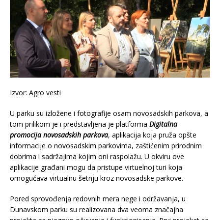
Izvor: Agro vesti
U parku su izložene i fotografije osam novosadskih parkova, a
tom prilikom je i predstavljena je platforma
Digitalna
promocija novosadskih parkova
, aplikacija koja pruža opšte
informacije o novosadskim parkovima, zaštićenim prirodnim
dobrima i sadržajima kojim oni raspolažu. U okviru ove
aplikacije građani mogu da pristupe virtuelnoj turi koja
omogućava virtualnu šetnju kroz novosadske parkove.
Pored sprovođenja redovnih mera nege i održavanja, u
Dunavskom parku su realizovana dva veoma značajna