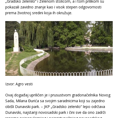
„Gradsko zelenilo“ i Zelenom stolicom, a i tom prilikom su
pokazali zavidno znanje kao i visok stepen odgovornosti
prema životnoj sredini koja ih okružuje.
Izvor: Agro vesti
Ovaj događaj upriličen je i prusustvom gradonačelnika Novog
Sada, Milana Đurića sa svojim saradnicima koji su zajedno
obišli Dunavski park. – JKP „Gradsko zelenilo“ lepo održava
Dunavski, najstariji novosadski park i čini sve da ono zadrži