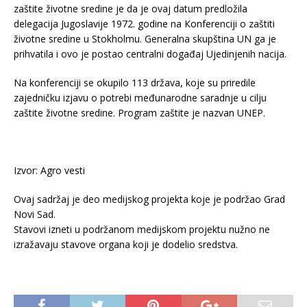
zaštite životne sredine je da je ovaj datum predložila
delegacija Jugoslavije 1972. godine na Кonferenciji o zaštiti
životne sredine u Stokholmu. Generalna skupština UN ga je
prihvatila i ovo je postao centralni događaj Ujedinjenih nacija.
Na konferenciji se okupilo 113 država, koje su priredile
zajedničku izjavu o potrebi međunarodne saradnje u cilju
zaštite životne sredine. Program zaštite je nazvan UNEP.
Izvor: Agro vesti
Ovaj sadržaj je deo medijskog projekta koje je podržao Grad
Novi Sad.
Stavovi izneti u podržanom medijskom projektu nužno ne
izražavaju stavove organa koji je dodelio sredstva.