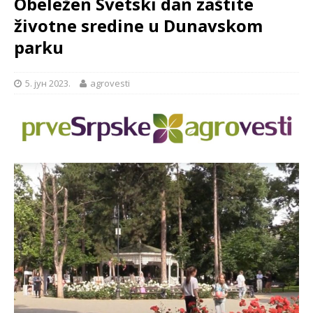
Obeležen Svetski dan zaštite
životne sredine u Dunavskom
parku
5. јун 2023.
agrovesti