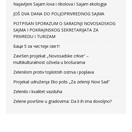
Najavljeni Sajam lova i ribolova i Sajam ekologije
JOŠ DVA DANA DO POLJOPRIVREDNOG SAJMA
POTPISAN SPORAZUM O SARADNJI NOVOSADSKOG
SAJMA I POKRAJINSKOG SEKRETARIJATA ZA
PRIVREDU I TURIZAM
Баци 5 за чистији свет!
Završen projekat „Novosadske crkve“ –
multikulturalnost oživela u brošurama
Zelenilom protiv toplotnih ostrva i poplava
Projekat udruženja Eko polis „Za zeleniji Novi Sad“
Zelenilo i kvalitet vazduha
Zelene površine u gradovima: Da li ih ima dovoljno?