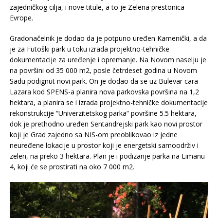
zajedničkog cilja, i nove titule, a to je Zelena prestonica
Evrope.
Gradonačelnik je dodao da je potpuno uređen Kamenički, a da
je za Futoški park u toku izrada projektno-tehničke
dokumentacije za uređenje i opremanje. Na Novom naselju je
na površini od 35 000 m2, posle četrdeset godina u Novom
Sadu podignut novi park. On je dodao da se uz Bulevar cara
Lazara kod SPENS-a planira nova parkovska površina na 1,2
hektara, a planira se i izrada projektno-tehničke dokumentacije
rekonstrukcije “Univerzitetskog parka“ površine 5.5 hektara,
dok je prethodno uređen Sentandrejski park kao novi prostor
koji je Grad zajedno sa NIS-om preoblikovao iz jedne
neuređene lokacije u prostor koji je energetski samoodrživ i
zelen, na preko 3 hektara. Plan je i podizanje parka na Limanu
4, koji će se prostirati na oko 7 000 m2.