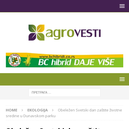
HOME
EKOLOGIJA
Obeležen Svetski dan zaštite životne
sredine u Dunavskom parku