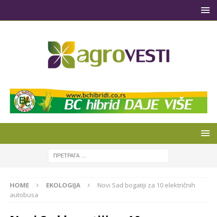
HOME
EKOLOGIJA
Novi Sad bogatiji za 10 električnih
autobusa