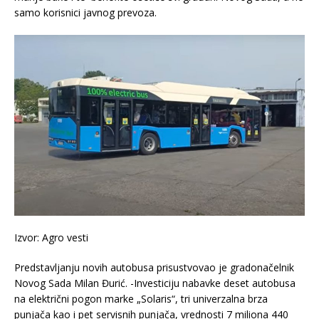
samo korisnici javnog prevoza.
Izvor: Agro vesti
Predstavljanju novih autobusa prisustvovao je gradonačelnik
Novog Sada Milan Đurić. -Investiciju nabavke deset autobusa
na električni pogon marke „Solaris“, tri univerzalna brza
punjača kao i pet servisnih punjača, vrednosti 7 miliona 440