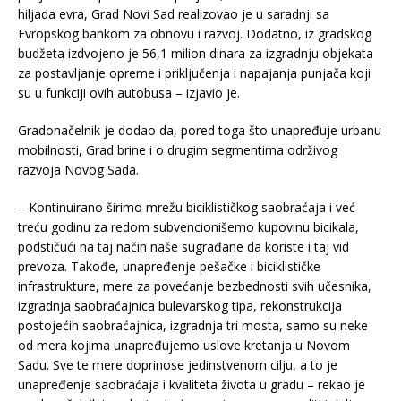
hiljada evra, Grad Novi Sad realizovao je u saradnji sa
Evropskog bankom za obnovu i razvoj. Dodatno, iz gradskog
budžeta izdvojeno je 56,1 milion dinara za izgradnju objekata
za postavljanje opreme i priključenja i napajanja punjača koji
su u funkciji ovih autobusa – izjavio je.
Gradonačelnik je dodao da, pored toga što unapređuje urbanu
mobilnosti, Grad brine i o drugim segmentima održivog
razvoja Novog Sada.
– Kontinuirano širimo mrežu biciklističkog saobraćaja i već
treću godinu za redom subvencionišemo kupovinu bicikala,
podstičući na taj način naše sugrađane da koriste i taj vid
prevoza. Takođe, unapređenje pešačke i biciklističke
infrastrukture, mere za povećanje bezbednosti svih učesnika,
izgradnja saobraćajnica bulevarskog tipa, rekonstrukcija
postojećih saobraćajnica, izgradnja tri mosta, samo su neke
od mera kojima unapređujemo uslove kretanja u Novom
Sadu. Sve te mere doprinose jedinstvenom cilju, a to je
unapređenje saobraćaja i kvaliteta života u gradu – rekao je