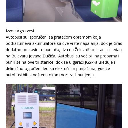
Izvor: Agro vesti
Autobusi su isporučeni sa pratećom opremom koja
podrazumeva akumulatore sa dve vrste napajanja, dok je Grad
dodatno postavio tri punjača, dva na Železničkoj stanici i jedan
na Bulevaru Jovana Dučića. Autobusi su već bili na probama i
punili se na ove tri stanice, dok se u garaži JGSP-a uređuje i
delimično ograđen deo sa električnim punjačima, gde će
autobusi biti smešteni tokom noći radi punjenja.