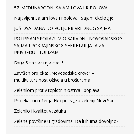
57. MEĐUNARODNI SAJAM LOVA I RIBOLOVA
Najavljeni Sajam lova i ribolova i Sajam ekologije
JOŠ DVA DANA DO POLJOPRIVREDNOG SAJMA
POTPISAN SPORAZUM O SARADNJI NOVOSADSKOG
SAJMA I POKRAJINSKOG SEKRETARIJATA ZA
PRIVREDU I TURIZAM
Баци 5 за чистији свет!
Završen projekat „Novosadske crkve“ –
multikulturalnost oživela u brošurama
Zelenilom protiv toplotnih ostrva i poplava
Projekat udruženja Eko polis „Za zeleniji Novi Sad“
Zelenilo i kvalitet vazduha
Zelene površine u gradovima: Da li ih ima dovoljno?