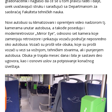
gradonačelnik i naglasio da će se u tom pravcu raditi i dalje,
uvek uvažavajući struku i sarađujući sa Departmanom za
saobraćaj Fakulteta tehničkih nauka.
Novi autobusi su klimatizovani i opremljeni video nadzorom tj.
kamerama unutar autobusa, a takođe poseduju i
moderniretrovizor „Mirror Eye”, odnosno set kamera koje
zamenjuju retrovizore i prikazuju vozaču područje neposredno
oko autobusa. Vozači su prošli više obuka, koje su prošli
vozači u vezi sa vožnjom, tehničkim stvarima, ali i punjenjem
autobusa. Obuka je trajala mesec dana i bila je sastavni deo
ugovora, kao i osnovni uslov za potpisivanje konačnog
izveštaja.