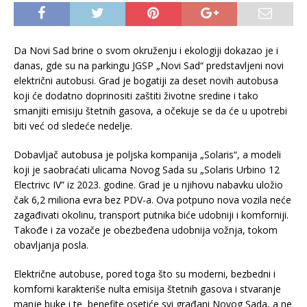
Da Novi Sad brine o svom okruženju i ekologiji dokazao je i
danas, gde su na parkingu JGSP „Novi Sad“ predstavljeni novi
električni autobusi. Grad je bogatiji za deset novih autobusa
koji će dodatno doprinositi zaštiti životne sredine i tako
smanjiti emisiju štetnih gasova, a očekuje se da će u upotrebi
biti već od sledeće nedelje.
Dobavljač autobusa je poljska kompanija „Solaris“, a modeli
koji je saobraćati ulicama Novog Sada su „Solaris Urbino 12
Electrivc IV” iz 2023. godine. Grad je u njihovu nabavku uložio
čak 6,2 miliona evra bez PDV-a. Ova potpuno nova vozila neće
zagađivati okolinu, transport putnika biće udobniji i komforniji.
Takođe i za vozače je obezbeđena udobnija vožnja, tokom
obavljanja posla.
Električne autobuse, pored toga što su moderni, bezbedni i
komforni karakteriše nulta emisija štetnih gasova i stvaranje
manje buke i te benefite osetiće svi građani Novog Sada, a ne