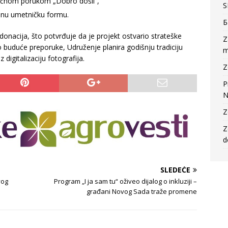
oličnom porukom „Dobro došli“,
S
pnu umetničku formu.
Б
donacija, što potvrđuje da je projekt ostvario strateške
Z
 buduće preporuke, Udruženje planira godišnju tradiciju
m
digitalizaciju fotografija.
Z
P
N
Z
Z
d
SLEDEĆE
vog
Program „I ja sam tu“ oživeo dijalog o inkluziji –
građani Novog Sada traže promene