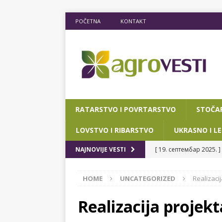
POČETNA
KONTAKT
RATARSTVO I POVRTARSTVO
STOČA
LOVSTVO I RIBARSTVO
UKRASNO I LE
[ 19. септембар 2025. ]
NAJNOVIJE VESTI
RIBARSTVO
HOME
UNCATEGORIZED
Realizaci
[ 15. мај 2025. ]
JOŠ D
[ 12. март 2025. ]
POTP
Realizacija projek
POKRAJINSKOG SEKRETA