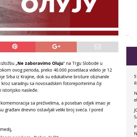
izložbu „
Ne zaboravimo Oluju
“ na Trgu Slobode u
okom ovog perioda, preko 40.000 posetilaca videlo je 12
5
je Srba iz Krajine, dok su edukativne brošure obznanile
R
veo kroz saradnju sa novosadskim fotoreporterima čiji
i istorijsko nasleđe.
N
e
, komemoracija sa preživelima, a poseban odjek imao je
u građani dnevno ostavljali veliki broj sveća. I pored
J
S
P
 medij,
N