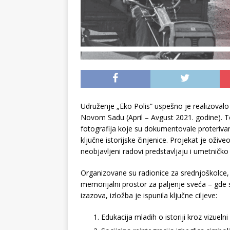
Udruženje „Eko Polis“ uspešno je realizovalo 
Novom Sadu (April – Avgust 2021. godine). T
fotografija koje su dokumentovale proterivan
ključne istorijske činjenice. Projekat je oži
neobjavljeni radovi predstavljaju i umetničko 
Organizovane su radionice za srednjoškolce
memorijalni prostor za paljenje sveća – gde s
izazova, izložba je ispunila ključne ciljeve:
Edukacija mladih o istoriji kroz vizuelni