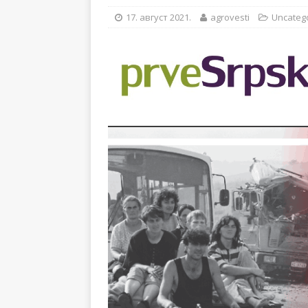
[ 14. новембар 2024. ]
17. август 2021.
agrovesti
Uncateg
[ 28. јул 2026. ]
57. ME