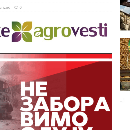
Баци 5 за чистији свет!
EKOLOGIJA
orized
0
ĐUNARODNI SAJAM LOVA I RIBOLOVA
EKOLOGIJA