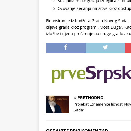
Socijalna reintegracija izbeglica simb
Očuvanje sećanja na žrtve kroz dostu
Finansiran je iz budžeta Grada Novog Sada i 
ciljeve grada kroz program „Most Duga“. Kao
izložbe i njeno proširenje na druge gradove uz 
PRETHODNO
Projekat „Znamenite ličnosti No
Sada“