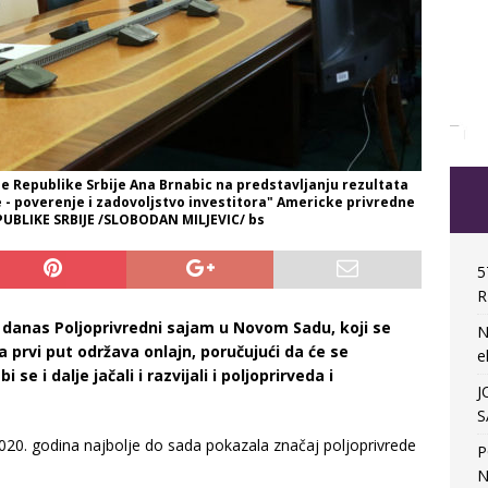
e Republike Srbije Ana Brnabic na predstavljanju rezultata
- poverenje i zadovoljstvo investitora" Americke privredne
UBLIKE SRBIJE /SLOBODAN MILJEVIC/ bs
5
R
e danas Poljoprivredni sajam u Novom Sadu, koji se
N
prvi put održava onlajn, poručujući da će se
e
se i dalje jačali i razvijali i poljoprirveda i
J
S
 2020. godina najbolje do sada pokazala značaj poljoprivrede
P
N