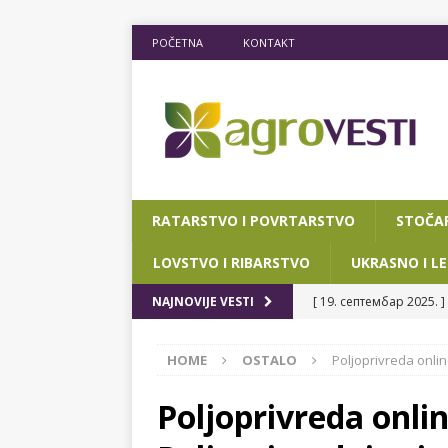
POČETNA
KONTAKT
RATARSTVO I POVRTARSTVO
STOČA
LOVSTVO I RIBARSTVO
UKRASNO I LE
[ 19. септембар 2025. ]
NAJNOVIJE VESTI
RIBARSTVO
HOME
OSTALO
Poljoprivreda onli
[ 15. мај 2025. ]
JOŠ D
[ 12. март 2025. ]
POTP
Poljoprivreda onli
POKRAJINSKOG SEKRETA