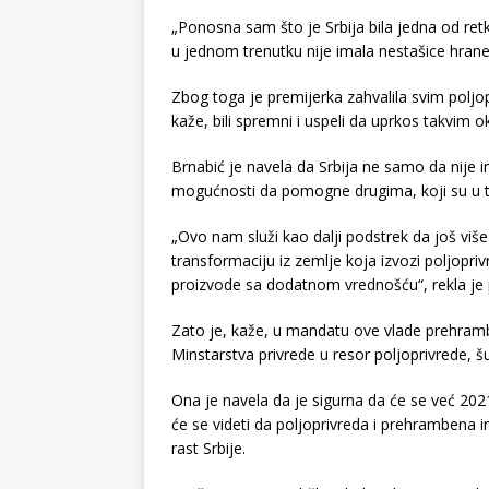
„Ponosna sam što je Srbija bila jedna od ret
u jednom trenutku nije imala nestašice hrane
Zbog toga je premijerka zahvalila svim poljo
kaže, bili spremni i uspeli da uprkos takvim 
Brnabić je navela da Srbija ne samo da nije i
mogućnosti da pomogne drugima, koji su u t
„Ovo nam služi kao dalji podstrek da još viš
transformaciju iz zemlje koja izvozi poljopriv
proizvode sa dodatnom vrednošću“, rekla je 
Zato je, kaže, u mandatu ove vlade prehramb
Minstarstva privrede u resor poljoprivrede, š
Ona je navela da je sigurna da će se već 2021
će se videti da poljoprivreda i prehrambena
rast Srbije.