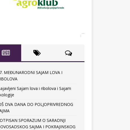
7. MEĐUNARODNI SAJAM LOVA I
IBOLOVA
ajavljeni Sajam lova i ribolova i Sajam
kologije
OŠ DVA DANA DO POLJOPRIVREDNOG
AJMA
OTPISAN SPORAZUM O SARADNJI
OVOSADSKOG SAJMA I POKRAJINSKOG