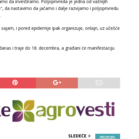
amo da investiramo. Poljoprivreda je jedna od važnijih
, da nastavimo da jačamo i dalje razvijamo i poljoprivredu
.
 sajam, i pored epidemije ipak organizuje, onlajn, uz učešće
anas i traje do 18. decembra, a građani će manifestaciju
SLEDEĆE