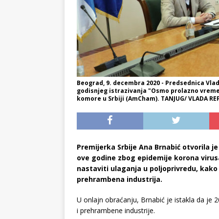
Beograd, 9. decembra 2020 - Predsednica Vlad
godisnjeg istrazivanja "Osmo prolazno vreme 
komore u Srbiji (AmCham). TANJUG/ VLADA REP
Premijerka Srbije Ana Brnabić otvorila j
ove godine zbog epidemije korona virusa 
nastaviti ulaganja u poljoprivredu, kako bi 
prehrambena industrija.
U onlajn obraćanju, Brnabić je istakla da je
i prehrambene industrije.