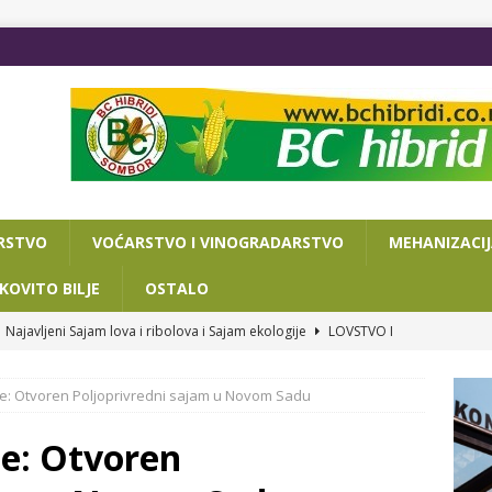
RSTVO
VOĆARSTVO I VINOGRADARSTVO
MEHANIZACI
KOVITO BILJE
OSTALO
Najavljeni Sajam lova i ribolova i Sajam ekologije
LOVSTVO I
ne: Otvoren Poljoprivredni sajam u Novom Sadu
VA DANA DO POLJOPRIVREDNOG SAJMA
OSTALO
ISAN SPORAZUM O SARADNJI NOVOSADSKOG SAJMA I
ne: Otvoren
RIJATA ZA PRIVREDU I TURIZAM
OSTALO