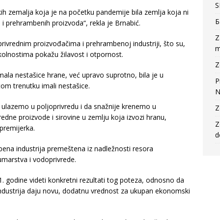
S
kih zemalja koja je na početku pandemije bila zemlja koja ni
Б
 i prehrambenih proizvoda“, rekla je Brnabić.
Z
privrednim proizvođačima i prehrambenoj industriji, što su,
m
okolnostima pokažu žilavost i otpornost.
Z
mala nestašice hrane, već upravo suprotno, bila je u
P
om trenutku imali nestašice.
N
e ulazemo u poljoprivredu i da snažnije krenemo u
Z
redne proizvode i sirovine u zemlju koja izvozi hranu,
Z
premijerka.
d
ena industrija premeštena iz nadležnosti resora
umarstva i vodoprivrede.
. godine videti konkretni rezultati tog poteza, odnosno da
 industrija daju novu, dodatnu vrednost za ukupan ekonomski