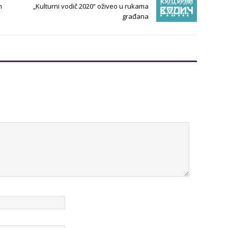
h
„Kulturni vodič 2020“ oživeo u rukama
građana