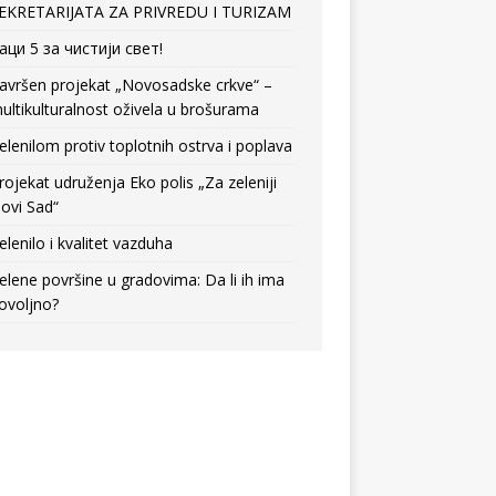
EKRETARIJATA ZA PRIVREDU I TURIZAM
аци 5 за чистији свет!
avršen projekat „Novosadske crkve“ –
ultikulturalnost oživela u brošurama
elenilom protiv toplotnih ostrva i poplava
rojekat udruženja Eko polis „Za zeleniji
ovi Sad“
elenilo i kvalitet vazduha
elene površine u gradovima: Da li ih ima
ovoljno?