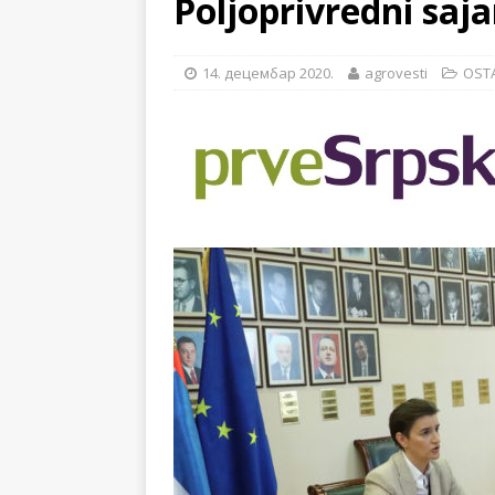
Poljoprivredni sa
[ 14. новембар 2024. ]
[ 28. јул 2026. ]
57. ME
14. децембар 2020.
agrovesti
OST