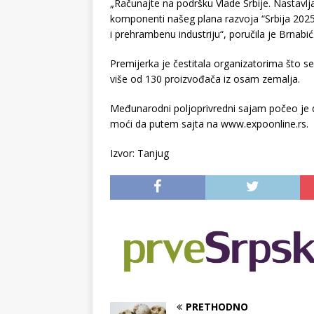
„Računajte na podršku Vlade Srbije. Nastavlj
komponenti našeg plana razvoja “Srbija 2025“
i prehrambenu industriju“, poručila je Brnabić
Premijerka je čestitala organizatorima što se
više od 130 proizvođača iz osam zemalja.
Međunarodni poljoprivredni sajam počeo je d
moći da putem sajta na www.expoonline.rs.
Izvor: Tanjug
PRETHODNO