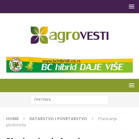
HOME
RATARSTVO I POVRTARSTVO
Planiranje
plodoreda