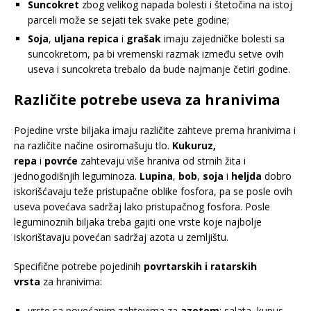
Suncokret
zbog velikog napada bolesti i štetočina na istoj
parceli može se sejati tek svake pete godine;
Soja
,
uljana repica
i
grašak
imaju zajedničke bolesti sa
suncokretom, pa bi vremenski razmak između setve ovih
useva i suncokreta trebalo da bude najmanje četiri godine.
Različite potrebe useva za hranivima
Pojedine vrste biljaka imaju različite zahteve prema hranivima i
na različite načine osiromašuju tlo.
Kukuruz,
repa
i
povrće
zahtevaju više hraniva od strnih žita i
jednogodišnjih leguminoza.
Lupina
,
bob
,
soja
i
heljda
dobro
iskorišćavaju teže pristupačne oblike fosfora, pa se posle ovih
useva povećava sadržaj lako pristupačnog fosfora. Posle
leguminoznih biljaka treba gajiti one vrste koje najbolje
iskorištavaju povećan sadržaj azota u zemljištu.
Specifične potrebe pojedinih
povrtarskih i ratarskih
vrsta
za hranivima:
vrste sa povećanim zahtevima za
azotom
: salata, kupus,