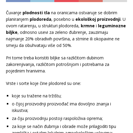
Čuvanje
plodnosti tla
na oranicama ostvaruje se dobrim
planiranjem
plodoreda
, posebno u
ekološkoj proizvodnji
. U
ovom ratarenju, u strukturi plodoreda,
krmne
i
leguminozne
biljke
, odnosno usevi za zeleno đubrenje, zauzimaju
najmanje 20% obradivih površina, a strnine ili okopavine ne
smeju da obuhvataju više od 50%.
Pri tome treba koristiti biljke sa različitom dubinom
zakorenjivanja, različitom potrošnjom i potrebama za
pojedinim hranivima.
Vrste i sorte koje čine plodored su one:
koje su tražene na tržištu;
o čijoj proizvodnji proizvođač ima dovoljno znanja i
iskustva;
za čiju proizvodnju postoji raspoloživa oprema;
za koje se način đubrnja i obrade može prilagoditi tipu
zemljišta i ostalim lokalnim agroekološkim uslovima;