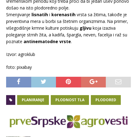
vremenskom periodu koji treba proći da bi jedan usev ponovo
došao na isto plodoredno polje.
Smenjivanje
lisnatih
i
korenastih
vrsta sa žitima, takođe je
preventivna mera u borbi sa štetnim organizmima. Na primer,
višegodišnje krmne kulture potiskuju
gljivu
koja izaziva
poleganje strnih žita, a kadifa, špargla, neven, facelija i raž su
poznate
antinematodne vrste
.
Izvor: agroklub
foto: pixabay
PLANIRANJE
PLODNOST TLA
PLODORED