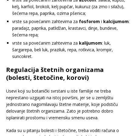
kelj, karfiol, brokoli, kelj pupčar, kukuruz (za zrno i silažu),
šećerna repa, paprika, ozima pšenica;
vrste sa povećanim zahtevima za
fosforom
i
kalcijumom
:
paradajz, paprika, patlidžan, krastavci, dinje, bundeve,
šećerna repa;
vrste sa povećanim zahtevima za
kalijumom
: luk,
šargarepa, beli luk, praziluk, repa, rotkvica, krompir,
suncokret.
Regulacija štetnih organizama
(bolesti, štetočine, korovi)
Usevi koji su botanički svrstani u iste familije ne treba
neprestano uzgajati na istoj površini, jer se u zemljištu
jednostrano nagomilavaju štetne materije, koje podstiču
delovanje štetnih organizama. Zato je potrebno dobro
isplanirati prostornu i vremensku smenu useva.
Kada su u pitanju bolesti i štetočine, treba voditi računa o