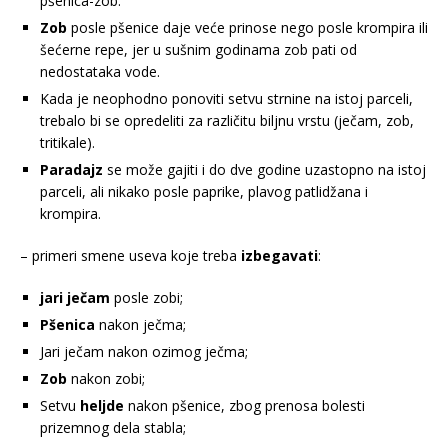
pšenica-zob.
Zob
posle pšenice daje veće prinose nego posle krompira ili
šećerne repe, jer u sušnim godinama zob pati od
nedostataka vode.
Kada je neophodno ponoviti setvu strnine na istoj parceli,
trebalo bi se opredeliti za različitu biljnu vrstu (ječam, zob,
tritikale).
Paradajz
se može gajiti i do dve godine uzastopno na istoj
parceli, ali nikako posle paprike, plavog patlidžana i
krompira.
– primeri smene useva koje treba
izbegavati
:
јari
ječam
posle zobi;
Pšenica
nakon ječma;
Jari ječam nakon ozimog ječma;
Zob
nakon zobi;
Setvu
heljde
nakon pšenice, zbog prenosa bolesti
prizemnog dela stabla;