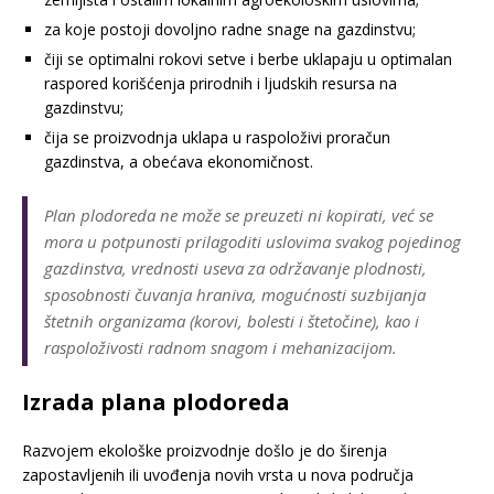
za koje postoji dovoljno radne snage na gazdinstvu;
čiji se optimalni rokovi setve i berbe uklapaju u optimalan
raspored korišćenja prirodnih i ljudskih resursa na
gazdinstvu;
čija se proizvodnja uklapa u raspoloživi proračun
gazdinstva, a obećava ekonomičnost.
Plan plodoreda ne može se preuzeti ni kopirati, već se
mora u potpunosti prilagoditi uslovima svakog pojedinog
gazdinstva, vrednosti useva za održavanje plodnosti,
sposobnosti čuvanja hraniva, mogućnosti suzbijanja
štetnih organizama (korovi, bolesti i štetočine), kao i
raspoloživosti radnom snagom i mehanizacijom.
Izrada plana plodoreda
Razvojem ekološke proizvodnje došlo je do širenja
zapostavljenih ili uvođenja novih vrsta u nova područja