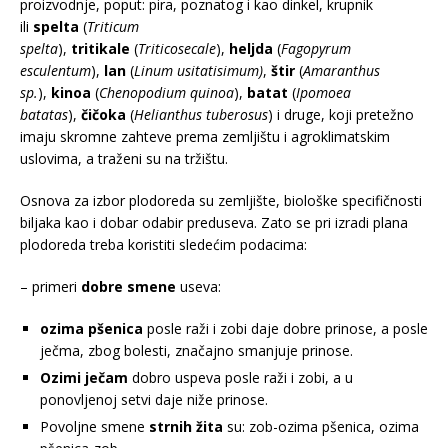
proizvodnje, poput: pira, poznatog i kao dinkel, krupnik
ili
spelta
(
Triticum
spelta
),
tritikale
(
Triticosecale
),
heljda
(
Fagopyrum
esculentum
),
lan
(
Linum usitatisimum)
,
štir
(
Amaranthus
sp.
),
kinoa
(
Chenopodium quinoa
),
batat
(
Ipomoea
batatas
),
čičoka
(
Helianthus tuberosus
) i druge, koji pretežno
imaju skromne zahteve prema zemljištu i agroklimatskim
uslovima, a traženi su na tržištu.
Osnova za izbor plodoreda su zemljište, biološke specifičnosti
biljaka kao i dobar odabir preduseva. Zato se pri izradi plana
plodoreda treba koristiti sledećim podacima:
– primeri
dobre smene
useva:
ozima pšenica
posle raži i zobi daje dobre prinose, a posle
ječma, zbog bolesti, značajno smanjuje prinose.
Ozimi ječam
dobro uspeva posle raži i zobi, a u
ponovljenoj setvi daje niže pri­nose.
Povoljne smene
strnih žita
su: zob-ozima pšenica, ozima