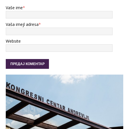
Vaše ime
*
Vaša imejl adresa
*
Website