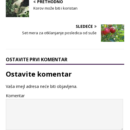
PRETHODNO
Korov može biti i koristan
SLEDEĆE
Set mera za otklanjanje posledica od suše
OSTAVITE PRVI KOMENTAR
Ostavite komentar
Vaša imejl adresa neće biti objavljena.
Komentar