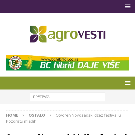
HOME
OSTALO
Otvoren Novosadski džez festival u
Pozorištu mladih