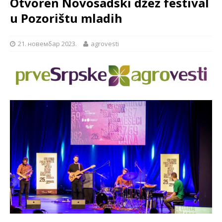
Otvoren Novosadski džez festival
u Pozorištu mladih
21. новембар 2023.
agrovesti