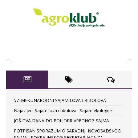
57. MEĐUNARODNI SAJAM LOVA I RIBOLOVA
Najavljeni Sajam lova i ribolova i Sajam ekologije
JOŠ DVA DANA DO POLJOPRIVREDNOG SAJMA
POTPISAN SPORAZUM O SARADNJI NOVOSADSKOG
SAJMA I POKRAJINSKOG SEKRETARIJATA ZA