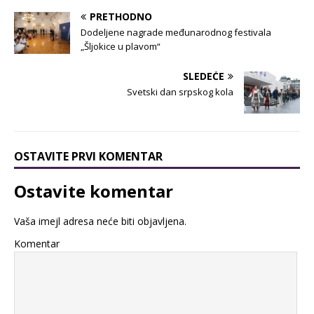
PRETHODNO
Dodeljene nagrade međunarodnog festivala
„Šljokice u plavom“
SLEDEĆE
Svetski dan srpskog kola
OSTAVITE PRVI KOMENTAR
Ostavite komentar
Vaša imejl adresa neće biti objavljena.
Komentar