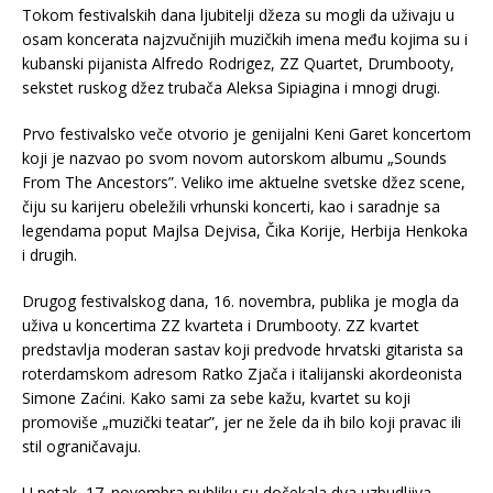
Tokom festivalskih dana ljubitelji džeza su mogli da uživaju u
osam koncerata najzvučnijih muzičkih imena među kojima su i
kubanski pijanista Alfredo Rodrigez, ZZ Quartet, Drumbooty,
sekstet ruskog džez trubača Aleksa Sipiagina i mnogi drugi.
Prvo festivalsko veče otvorio je genijalni Keni Garet koncertom
koji je nazvao po svom novom autorskom albumu „Sounds
From The Ancestors”. Veliko ime aktuelne svetske džez scene,
čiju su karijeru obeležili vrhunski koncerti, kao i saradnje sa
legendama poput Majlsa Dejvisa, Čika Korije, Herbija Henkoka
i drugih.
Drugog festivalskog dana, 16. novembra, publika je mogla da
uživa u koncertima ZZ kvarteta i Drumbooty. ZZ kvartet
predstavlja moderan sastav koji predvode hrvatski gitarista sa
roterdamskom adresom Ratko Zjača i italijanski akordeonista
Simone Zaćini. Kako sami za sebe kažu, kvartet su koji
promoviše „muzički teatar”, jer ne žele da ih bilo koji pravac ili
stil ograničavaju.
U petak, 17. novembra publiku su dočekala dva uzbudljiva