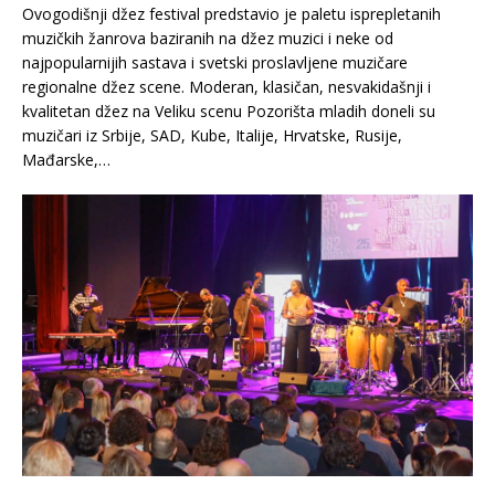
Ovogodišnji džez festival predstavio je paletu isprepletanih
muzičkih žanrova baziranih na džez muzici i neke od
najpopularnijih sastava i svetski proslavljene muzičare
regionalne džez scene. Moderan, klasičan, nesvakidašnji i
kvalitetan džez na Veliku scenu Pozorišta mladih doneli su
muzičari iz Srbije, SAD, Kube, Italije, Hrvatske, Rusije,
Mađarske,…