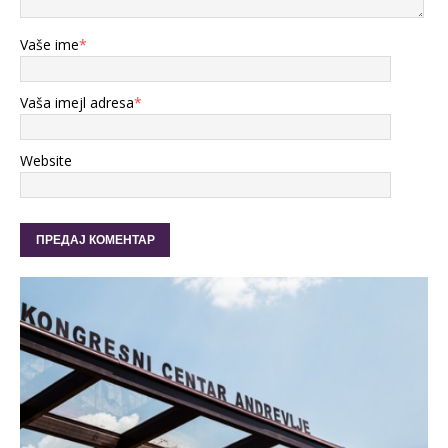
Vaše ime
*
Vaša imejl adresa
*
Website