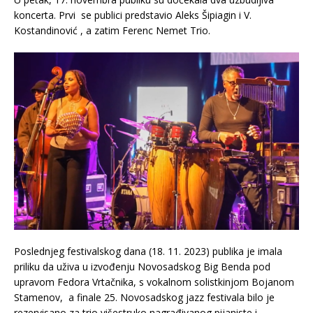
koncerta. Prvi se publici predstavio Aleks Šipiagin i V.
Kostandinović , a zatim Ferenc Nemet Trio.
Poslednjeg festivalskog dana (18. 11. 2023) publika je imala
priliku da uživa u izvođenju Novosadskog Big Benda pod
upravom Fedora Vrtačnika, s vokalnom solistkinjom Bojanom
Stamenov, a finale 25. Novosadskog jazz festivala bilo je
rezervisano za trio višestruko nagrađivanog pijaniste i