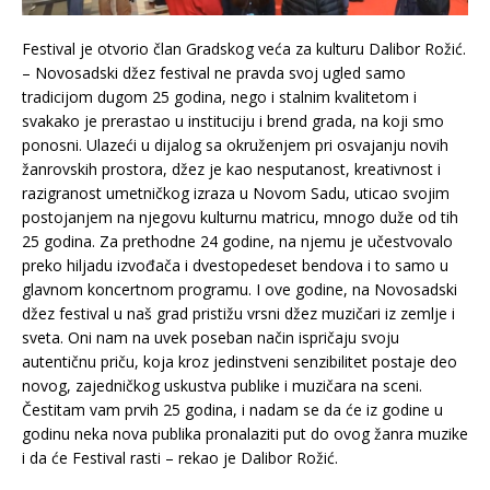
Festival je otvorio član Gradskog veća za kulturu Dalibor Rožić.
– Novosadski džez festival ne pravda svoj ugled samo
tradicijom dugom 25 godina, nego i stalnim kvalitetom i
svakako je prerastao u instituciju i brend grada, na koji smo
ponosni. Ulazeći u dijalog sa okruženjem pri osvajanju novih
žanrovskih prostora, džez je kao nesputanost, kreativnost i
razigranost umetničkog izraza u Novom Sadu, uticao svojim
postojanjem na njegovu kulturnu matricu, mnogo duže od tih
25 godina. Za prethodne 24 godine, na njemu je učestvovalo
preko hiljadu izvođača i dvestopedeset bendova i to samo u
glavnom koncertnom programu. I ove godine, na Novosadski
džez festival u naš grad pristižu vrsni džez muzičari iz zemlje i
sveta. Oni nam na uvek poseban način ispričaju svoju
autentičnu priču, koja kroz jedinstveni senzibilitet postaje deo
novog, zajedničkog uskustva publike i muzičara na sceni.
Čestitam vam prvih 25 godina, i nadam se da će iz godine u
godinu neka nova publika pronalaziti put do ovog žanra muzike
i da će Festival rasti – rekao je Dalibor Rožić.