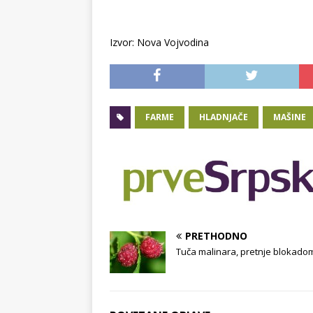
Izvor: Nova Vojvodina
FARME
HLADNJAČE
MAŠINE
PRETHODNO
Tuča malinara, pretnje blokado