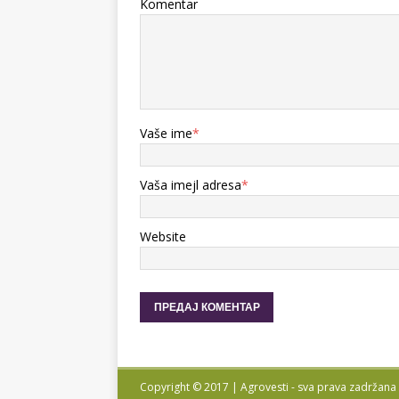
Komentar
Vaše ime
*
Vaša imejl adresa
*
Website
Copyright © 2017 | Agrovesti - sva prava zadržana