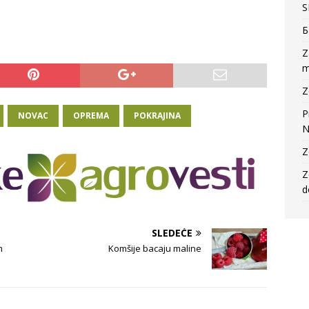
S
Б
Z
m
Z
P
NOVAC
OPREMA
POKRAJINA
N
Z
Z
d
SLEDEĆE
m
Komšije bacaju maline