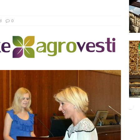
Баци 5 за чистији свет!
EKOLOGIJA
ĐUNARODNI SAJAM LOVA I RIBOLOVA
EKOLOGIJA
d
0