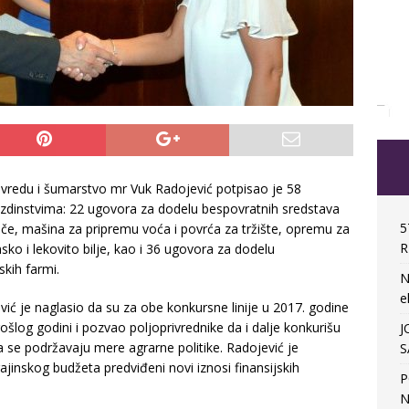
rivredu i šumarstvo mr Vuk Radojević potpisao je 58
zdinstvima: 22 ugovora za dodelu bespovratnih sredstava
5
če, mašina za pripremu voća i povrća za tržište, opremu za
R
sko i lekovito bilje, kao i 36 ugovora za dodelu
kih farmi.
N
e
ić je naglasio da su za obe konkursne linije u 2017. godine
og godini i pozvao poljoprivrednike da i dalje konkurišu
J
a se podržavaju mere agrarne politike. Radojević je
S
jinskog budžeta predviđeni novi iznosi finansijskih
P
N