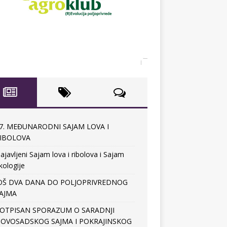
7. MEĐUNARODNI SAJAM LOVA I
IBOLOVA
ajavljeni Sajam lova i ribolova i Sajam
kologije
OŠ DVA DANA DO POLJOPRIVREDNOG
AJMA
OTPISAN SPORAZUM O SARADNJI
OVOSADSKOG SAJMA I POKRAJINSKOG