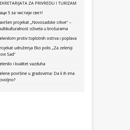
EKRETARIJATA ZA PRIVREDU I TURIZAM
аци 5 за чистији свет!
avršen projekat „Novosadske crkve“ –
ultikulturalnost oživela u brošurama
elenilom protiv toplotnih ostrva i poplava
rojekat udruženja Eko polis „Za zeleniji
ovi Sad“
elenilo i kvalitet vazduha
elene površine u gradovima: Da li ih ima
ovoljno?