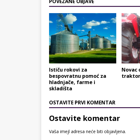
POVEZANE OBJAVE
Ističu rokovi za
Novac 
bespovratnu pomoć za
trakto
hladnjače, farme i
skladišta
OSTAVITE PRVI KOMENTAR
Ostavite komentar
Vaša imejl adresa neće biti objavljena.