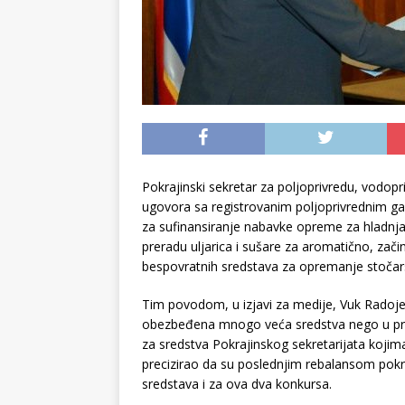
Pokrajinski sekretar za poljoprivredu, vodop
ugovora sa registrovanim poljoprivrednim ga
za sufinansiranje nabavke opreme za hladnja
preradu uljarica i sušare za aromatično, začin
bespovratnih sredstava za opremanje stočars
Tim povodom, u izjavi za medije, Vuk Radojev
obezbeđena mnogo veća sredstva nego u prošl
za sredstva Pokrajinskog sekretarijata kojim
precizirao da su poslednjim rebalansom pokra
sredstava i za ova dva konkursa.