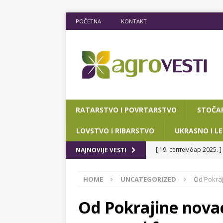
POČETNA
KONTAKT
RATARSTVO I POVRTARSTVO
STOČA
LOVSTVO I RIBARSTVO
UKRASNO I LE
[ 19. септембар 2025. ]
NAJNOVIJE VESTI
RIBARSTVO
HOME
UNCATEGORIZED
Od Pokraj
[ 15. мај 2025. ]
JOŠ D
[ 12. март 2025. ]
POTP
Od Pokrajine novac
POKRAJINSKOG SEKRETA