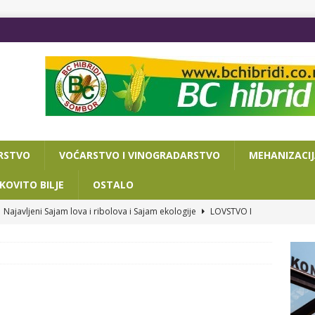
RSTVO
VOĆARSTVO I VINOGRADARSTVO
MEHANIZACI
KOVITO BILJE
OSTALO
Najavljeni Sajam lova i ribolova i Sajam ekologije
LOVSTVO I
VA DANA DO POLJOPRIVREDNOG SAJMA
OSTALO
ISAN SPORAZUM O SARADNJI NOVOSADSKOG SAJMA I
RIJATA ZA PRIVREDU I TURIZAM
OSTALO