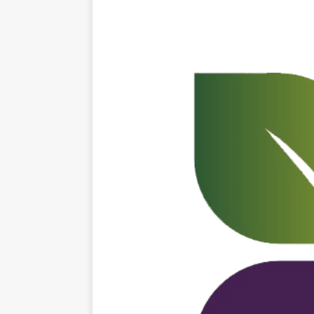
[ 14. новембар 2024. ]
[ 28. јул 2026. ]
57. ME