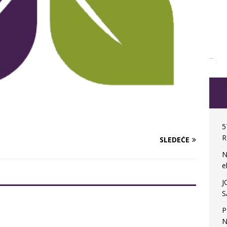
5
R
SLEDEĆE
N
e
J
S
P
N