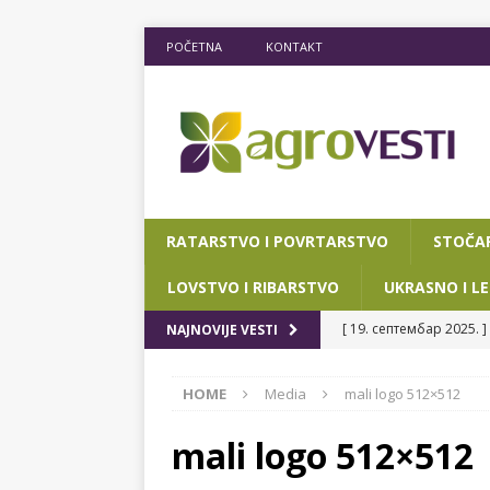
POČETNA
KONTAKT
RATARSTVO I POVRTARSTVO
STOČA
LOVSTVO I RIBARSTVO
UKRASNO I LE
[ 19. септембар 2025. ]
NAJNOVIJE VESTI
RIBARSTVO
HOME
Media
mali logo 512×512
[ 15. мај 2025. ]
JOŠ D
[ 12. март 2025. ]
POTP
mali logo 512×512
POKRAJINSKOG SEKRETA