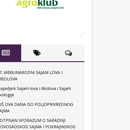
7. MEĐUNARODNI SAJAM LOVA I
IBOLOVA
ajavljeni Sajam lova i ribolova i Sajam
kologije
OŠ DVA DANA DO POLJOPRIVREDNOG
AJMA
OTPISAN SPORAZUM O SARADNJI
OVOSADSKOG SAJMA I POKRAJINSKOG