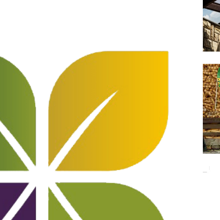
Баци 5 за чистији свет!
EKOLOGIJA
ĐUNARODNI SAJAM LOVA I RIBOLOVA
EKOLOGIJA