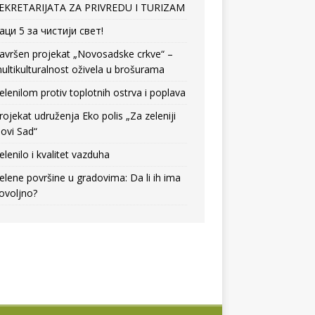
EKRETARIJATA ZA PRIVREDU I TURIZAM
аци 5 за чистији свет!
avršen projekat „Novosadske crkve“ –
ultikulturalnost oživela u brošurama
elenilom protiv toplotnih ostrva i poplava
rojekat udruženja Eko polis „Za zeleniji
ovi Sad“
elenilo i kvalitet vazduha
elene površine u gradovima: Da li ih ima
ovoljno?