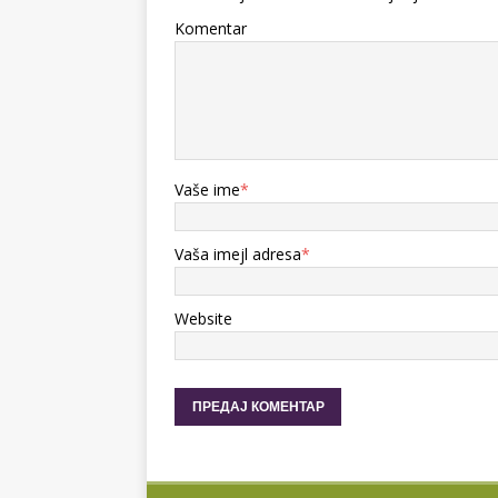
Komentar
Vaše ime
*
Vaša imejl adresa
*
Website