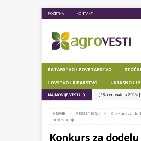
POČETNA
KONTAKT
RATARSTVO I POVRTARSTVO
STOČA
LOVSTVO I RIBARSTVO
UKRASNO I LE
[ 19. септембар 2025. ]
NAJNOVIJE VESTI
RIBARSTVO
HOME
PODSTICAJI
Konkurs za dode
[ 15. мај 2025. ]
JOŠ D
proizvodnje
[ 12. март 2025. ]
POTP
Konkurs za dodelu 
POKRAJINSKOG SEKRETA