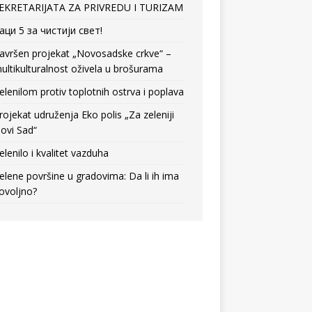
EKRETARIJATA ZA PRIVREDU I TURIZAM
аци 5 за чистији свет!
avršen projekat „Novosadske crkve“ –
ultikulturalnost oživela u brošurama
elenilom protiv toplotnih ostrva i poplava
rojekat udruženja Eko polis „Za zeleniji
ovi Sad“
elenilo i kvalitet vazduha
elene površine u gradovima: Da li ih ima
ovoljno?