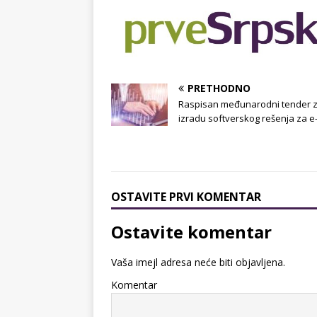
PRETHODNO
Raspisan međunarodni tender 
izradu softverskog rešenja za e
OSTAVITE PRVI KOMENTAR
Ostavite komentar
Vaša imejl adresa neće biti objavljena.
Komentar