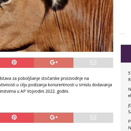
5
dstava za poboljšanje stočarske proizvodnje na
R
ivnosti u cilju podizanja konurentnosti u smislu dodavanja
N
nstvima u AP Vojvodini 2022. godini.
e
J
S
P
N