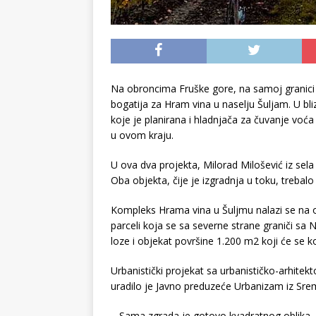
Na obroncima Fruške gore, na samoj granici 
bogatija za Hram vina u naselju Šuljam. U bliz
koje je planirana i hladnjača za čuvanje voća
u ovom kraju.
U ova dva projekta, Milorad Milošević iz sela
Oba objekta, čije je izgradnja u toku, trebal
Kompleks Hrama vina u Šuljmu nalazi se na 
parceli koja se sa severne strane graniči sa
loze i objekat površine 1.200 m2 koji će se kor
Urbanistički projekat sa urbanističko-arhite
uradilo je Javno preduzeće Urbanizam iz Sre
– Sama zgrada je gotovo kvadratnog oblika, 