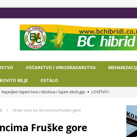
RSTVO
VOĆARSTVO I VINOGRADARSTVO
MEHANIZACI
KOVITO BILJE
OSTALO
Najavljeni Sajam lova i ribolova i Sajam ekologije
LOVSTVO I
O
Hram vina na obroncima Fruške gore
VA DANA DO POLJOPRIVREDNOG SAJMA
OSTALO
ISAN SPORAZUM O SARADNJI NOVOSADSKOG SAJMA I
ncima Fruške gore
RIJATA ZA PRIVREDU I TURIZAM
OSTALO