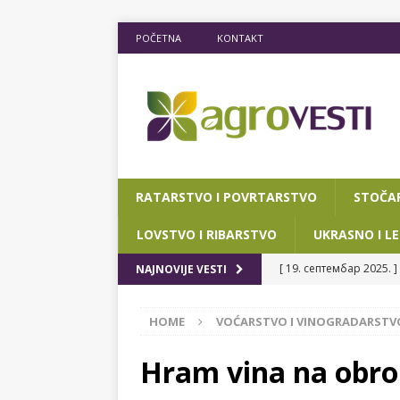
POČETNA
KONTAKT
RATARSTVO I POVRTARSTVO
STOČA
LOVSTVO I RIBARSTVO
UKRASNO I LE
[ 19. септембар 2025. ]
NAJNOVIJE VESTI
RIBARSTVO
HOME
VOĆARSTVO I VINOGRADARSTV
[ 15. мај 2025. ]
JOŠ D
[ 12. март 2025. ]
POTP
Hram vina na obro
POKRAJINSKOG SEKRETA