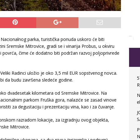
Nacionalnog parka, turistička ponuda uskoro će biti
ini Sremske Mitrovice, gradi se i vinarija Probus, u okviru
 i povrća, čime će dodatno biti podržan razvoj poljoprivrede
 Veliki Radinci uložio je oko 3,5 mil EUR sopstvenog novca.
5
o bi da budu završena sledeće godine.
R
oko dvadesetak kilometara od Sremske Mitrovice. Na
N
 Nacionalnim parkom Fruška gora, nalaziće se zasad vinove
e
istiti za degustaciju i prezentaciju vina, kao i za čuvanje.
J
S
ktonskom razradom lokacije, za izgradnju ovog objekta,
mske Mitrovice.
P
N
delimično ukopana, sa dva nivoa (prizemlje i podrum).