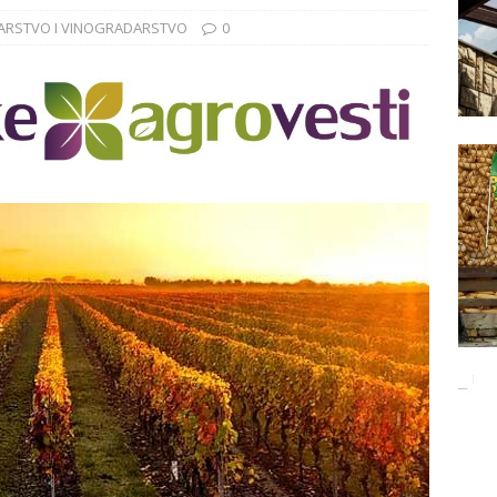
Баци 5 за чистији свет!
EKOLOGIJA
ARSTVO I VINOGRADARSTVO
0
ĐUNARODNI SAJAM LOVA I RIBOLOVA
EKOLOGIJA