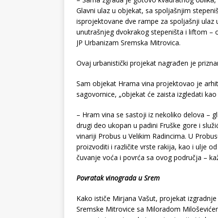
Glavni ulaz u objekat, sa spoljašnjim stepeni
isprojektovane dve rampe za spoljašnji ulaz
unutrašnjeg dvokrakog stepeništa i liftom – 
JP Urbanizam Sremska Mitrovica.
Ovaj urbanistički projekat nagrađen je pri
Sam objekat Hrama vina projektovao je arhi
sagovornice, „objekat će zaista izgledati kao
– Hram vina se sastoji iz nekoliko delova – g
drugi deo ukopan u padini Fruške gore i služi
vinariji Probus u Velikim Radincima. U Probu
proizvoditi i različite vrste rakija, kao i ulj
čuvanje voća i povrća sa ovog područja – kaž
Povratak vinograda u Srem
Kako ističe Mirjana Vašut, projekat izgradnj
Sremske Mitrovice sa Miloradom Miloševićem.