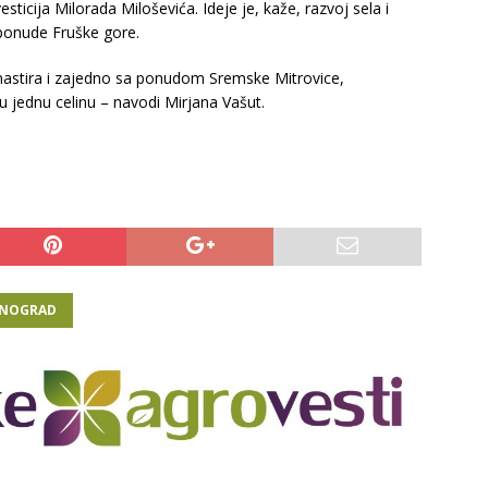
nvesticija Milorada Miloševića. Ideje je, kaže, razvoj sela i
 ponude Fruške gore.
astira i zajedno sa ponudom Sremske Mitrovice,
 jednu celinu – navodi Mirjana Vašut.
INOGRAD