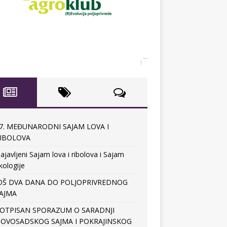
7. MEĐUNARODNI SAJAM LOVA I
IBOLOVA
ajavljeni Sajam lova i ribolova i Sajam
kologije
OŠ DVA DANA DO POLJOPRIVREDNOG
AJMA
OTPISAN SPORAZUM O SARADNJI
OVOSADSKOG SAJMA I POKRAJINSKOG