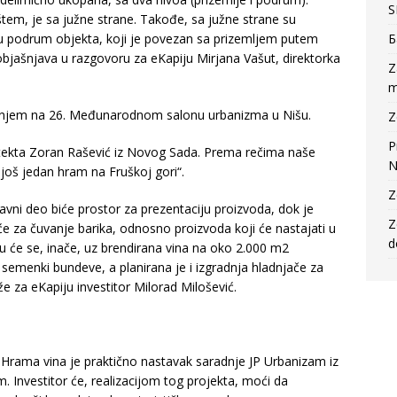
S
štem, je sa južne strane. Takođe, sa južne strane su
 u podrum objekta, koji je povezan sa prizemljem putem
Б
objašnjava u razgovoru za eKapiju Mirjana Vašut, direktorka
Z
m
znanjem na 26. Međunarodnom salonu urbanizma u Nišu.
Z
P
tekta Zoran Rašević iz Novog Sada. Prema rečima naše
N
 još jedan hram na Fruškoj gori“.
Z
lavni deo biće prostor za prezentaciju proizvoda, dok je
Z
će za čuvanje barika, odnosno proizvoda koji će nastajati u
d
su će se, inače, uz brendirana vina na oko 2.000 m2
e od semenki bundeve, a planirana je i izgradnja hladnjače za
e za eKapiju investitor Milorad Milošević.
e Hrama vina je praktično nastavak saradnje JP Urbanizam iz
 Investitor će, realizacijom tog projekta, moći da