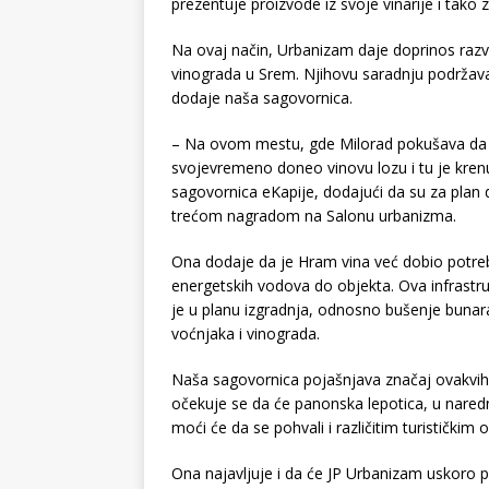
prezentuje proizvode iz svoje vinarije i tako
Na ovaj način, Urbanizam daje doprinos razv
vinograda u Srem. Njihovu saradnju podržav
dodaje naša sagovornica.
– Na ovom mestu, gde Milorad pokušava da „v
svojevremeno doneo vinovu lozu i tu je krenu
sagovornica eKapije, dodajući da su za plan d
trećom nagradom na Salonu urbanizma.
Ona dodaje da je Hram vina već dobio potreb
energetskih vodova do objekta. Ova infrastruk
je u planu izgradnja, odnosno bušenje bunar
voćnjaka i vinograda.
Naša sagovornica pojašnjava značaj ovakvih 
očekuje se da će panonska lepotica, u naredn
moći će da se pohvali i različitim turističkim 
Ona najavljuje i da će JP Urbanizam uskoro po