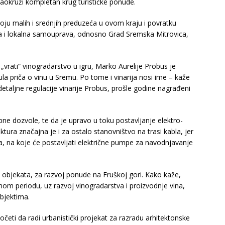
 zaokruži kompletan krug turističke ponude.
oju malih i srednjih preduzeća u ovom kraju i povratku
a i lokalna samouprava, odnosno Grad Sremska Mitrovica,
rati“ vinogradarstvo u igru, Marko Aurelije Probus je
la priča o vinu u Sremu. Po tome i vinarija nosi ime – kaže
etaljne regulacije vinarije Probus, prošle godine nagrađeni
ne dozvole, te da je upravo u toku postavljanje elektro-
tura značajna je i za ostalo stanovništvo na trasi kabla, jer
a, na koje će postavljati električne pumpe za navodnjavanje
objekata, za razvoj ponude na Fruškoj gori. Kako kaže,
om periodu, uz razvoj vinogradarstva i proizvodnje vina,
objektima.
četi da radi urbanistički projekat za razradu arhitektonske