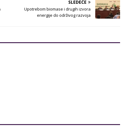
SLEDEĆE
a
Upotrebom biomase i drugih izvora
energije do održivog razvoja