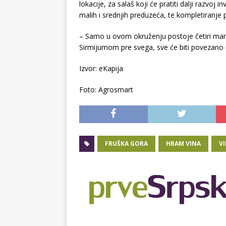
lokacije, za salaš koji će pratiti dalji razvoj i
malih i srednjih preduzeća, te kompletiranje
– Samo u ovom okruženju postoje četiri man
Sirmijumom pre svega, sve će biti povezano u
Izvor: eKapija
Foto: Agrosmart
FRUŠKA GORA
HRAM VINA
V