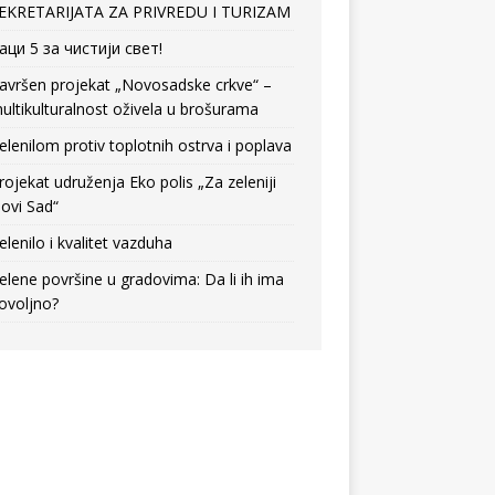
EKRETARIJATA ZA PRIVREDU I TURIZAM
аци 5 за чистији свет!
avršen projekat „Novosadske crkve“ –
ultikulturalnost oživela u brošurama
elenilom protiv toplotnih ostrva i poplava
rojekat udruženja Eko polis „Za zeleniji
ovi Sad“
elenilo i kvalitet vazduha
elene površine u gradovima: Da li ih ima
ovoljno?