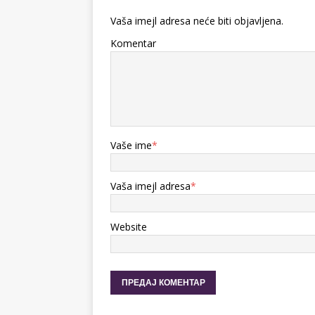
Vaša imejl adresa neće biti objavljena.
Komentar
Vaše ime
*
Vaša imejl adresa
*
Website