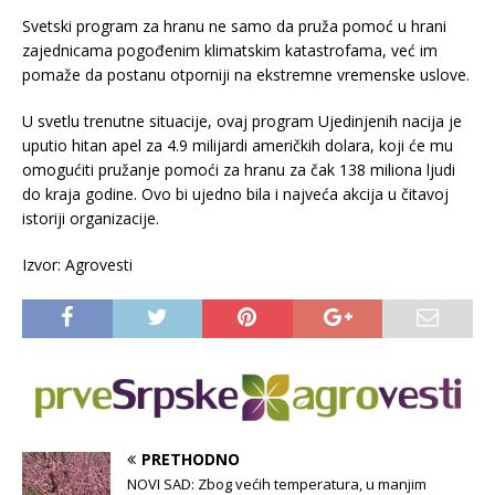
Svetski program za hranu ne samo da pruža pomoć u hrani
zajednicama pogođenim klimatskim katastrofama, već im
pomaže da postanu otporniji na ekstremne vremenske uslove.
U svetlu trenutne situacije, ovaj program Ujedinjenih nacija je
uputio hitan apel za 4.9 milijardi američkih dolara, koji će mu
omogućiti pružanje pomoći za hranu za čak 138 miliona ljudi
do kraja godine. Ovo bi ujedno bila i najveća akcija u čitavoj
istoriji organizacije.
Izvor: Agrovesti
PRETHODNO
NOVI SAD: Zbog većih temperatura, u manjim