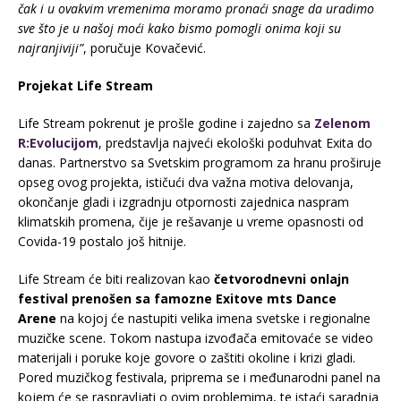
čak i u ovakvim vremenima moramo pronaći snage da uradimo
sve što je u našoj moći kako bismo pomogli onima koji su
najranjiviji”
, poručuje Kovačević.
Projekat Life Stream
Life Stream pokrenut je prošle godine i zajedno sa
Zelenom
R:Evolucijom
, predstavlja najveći ekološki poduhvat Exita do
danas. Partnerstvo sa Svetskim programom za hranu proširuje
opseg ovog projekta, ističući dva važna motiva delovanja,
okončanje gladi i izgradnju otpornosti zajednica naspram
klimatskih promena, čije je rešavanje u vreme opasnosti od
Covida-19 postalo još hitnije.
Life Stream će biti realizovan kao
četvorodnevni onlajn
festival prenošen sa famozne Exitove mts Dance
Arene
na kojoj će nastupiti velika imena svetske i regionalne
muzičke scene. Tokom nastupa izvođača emitovaće se video
materijali i poruke koje govore o zaštiti okoline i krizi gladi.
Pored muzičkog festivala, priprema se i međunarodni panel na
kojem će se raspravljati o ovim problemima, te istaći saradnja