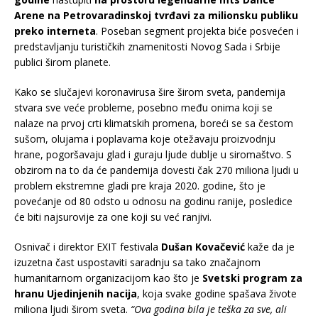
Arene na Petrovaradinskoj tvrđavi
za milionsku publiku
preko interneta
. Poseban segment projekta biće posvećen i
predstavljanju turističkih znamenitosti Novog Sada i Srbije
publici širom planete.
Kako se slučajevi koronavirusa šire širom sveta, pandemija
stvara sve veće probleme, posebno među onima koji se
nalaze na prvoj crti klimatskih promena, boreći se sa čestom
sušom, olujama i poplavama koje otežavaju proizvodnju
hrane, pogoršavaju glad i guraju ljude dublje u siromaštvo. S
obzirom na to da će pandemija dovesti čak 270 miliona ljudi u
problem ekstremne gladi pre kraja 2020. godine, što je
povećanje od 80 odsto u odnosu na godinu ranije, posledice
će biti najsurovije za one koji su već ranjivi.
Osnivač i direktor EXIT festivala
Dušan Kovačević
kaže da je
izuzetna čast uspostaviti saradnju sa tako značajnom
humanitarnom organizacijom kao što je
Svetski program za
hranu Ujedinjenih nacija
, koja svake godine spašava živote
miliona ljudi širom sveta.
“Ova godina bila je teška za sve, ali