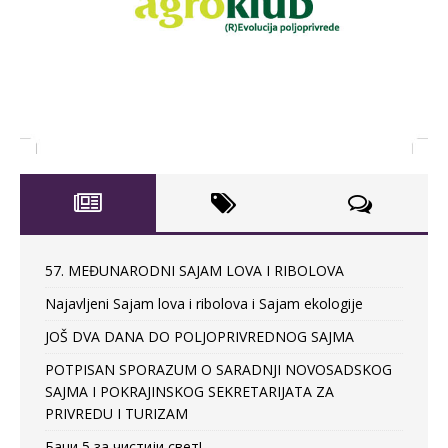
57. MEĐUNARODNI SAJAM LOVA I RIBOLOVA
Najavljeni Sajam lova i ribolova i Sajam ekologije
JOŠ DVA DANA DO POLJOPRIVREDNOG SAJMA
POTPISAN SPORAZUM O SARADNJI NOVOSADSKOG
SAJMA I POKRAJINSKOG SEKRETARIJATA ZA
PRIVREDU I TURIZAM
Баци 5 за чистији свет!