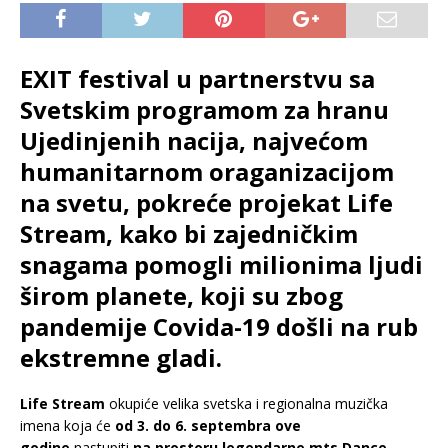
EXIT festival u partnerstvu sa
Svetskim programom za hranu
Ujedinjenih nacija, najvećom
humanitarnom oraganizacijom
na svetu, pokreće projekat Life
Stream, kako bi zajedničkim
snagama pomogli milionima ljudi
širom planete, koji su zbog
pandemije Covida-19 došli na rub
ekstremne gladi.
Life Stream
okupiće velika svetska i regionalna muzička
imena koja će
od 3. do 6. septembra ove
godine
nastupiti
na prostoru legendarne mts Dance