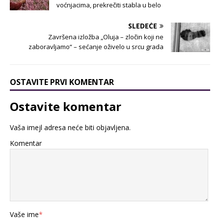
voćnjacima, prekrečiti stabla u belo
SLEDEĆE
Završena izložba „Oluja – zločin koji ne
zaboravljamo“ – sećanje oživelo u srcu grada
OSTAVITE PRVI KOMENTAR
Ostavite komentar
Vaša imejl adresa neće biti objavljena.
Komentar
Vaše ime
*