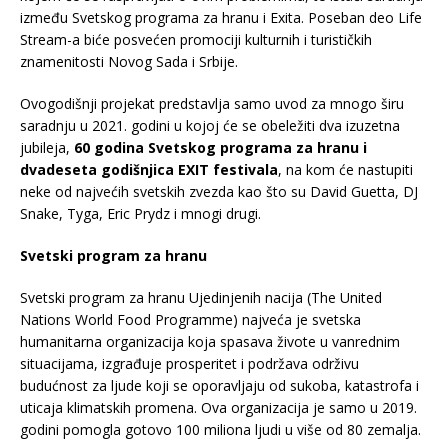
između Svetskog programa za hranu i Exita. Poseban deo Life
Stream-a biće posvećen promociji kulturnih i turističkih
znamenitosti Novog Sada i Srbije.
Ovogodišnji projekat predstavlja samo uvod za mnogo širu
saradnju u 2021. godini u kojoj će se obeležiti dva izuzetna
jubileja,
60 godina Svetskog programa za hranu i
dvadeseta godišnjica EXIT festivala
, na kom će nastupiti
neke od najvećih svetskih zvezda kao što su David Guetta, DJ
Snake, Tyga, Eric Prydz i mnogi drugi.
Svetski program za hranu
Svetski program za hranu Ujedinjenih nacija (The United
Nations World Food Programme) najveća je svetska
humanitarna organizacija koja spasava živote u vanrednim
situacijama, izgrađuje prosperitet i podržava održivu
budućnost za ljude koji se oporavljaju od sukoba, katastrofa i
uticaja klimatskih promena. Ova organizacija je samo u 2019.
godini pomogla gotovo 100 miliona ljudi u više od 80 zemalja.