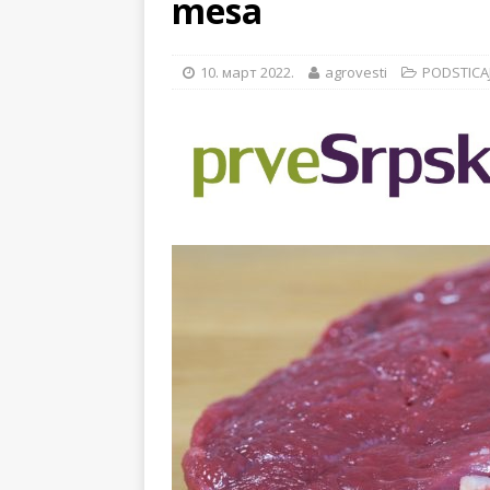
mesa
[ 14. новембар 2024. ]
[ 28. јул 2026. ]
57. ME
10. март 2022.
agrovesti
PODSTICAJ