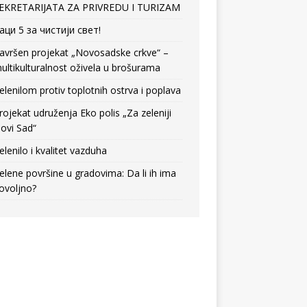
EKRETARIJATA ZA PRIVREDU I TURIZAM
аци 5 за чистији свет!
avršen projekat „Novosadske crkve“ –
ultikulturalnost oživela u brošurama
elenilom protiv toplotnih ostrva i poplava
rojekat udruženja Eko polis „Za zeleniji
ovi Sad“
elenilo i kvalitet vazduha
elene površine u gradovima: Da li ih ima
ovoljno?