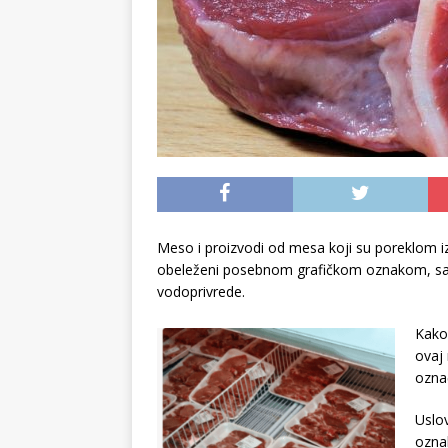
Meso i proizvodi od mesa koji su poreklom iz
obeleženi posebnom grafičkom oznakom, saopš
vodoprivrede.
Kako
ovaj 
označ
Uslo
ozna