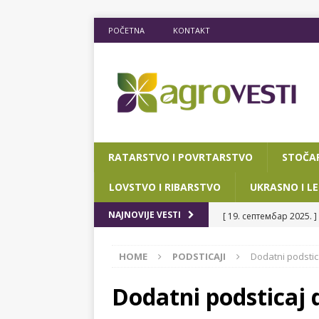
POČETNA
KONTAKT
RATARSTVO I POVRTARSTVO
STOČA
LOVSTVO I RIBARSTVO
UKRASNO I LE
[ 19. септембар 2025. ]
NAJNOVIJE VESTI
RIBARSTVO
HOME
PODSTICAJI
Dodatni podsti
[ 15. мај 2025. ]
JOŠ D
[ 12. март 2025. ]
POTP
Dodatni podsticaj 
POKRAJINSKOG SEKRETA