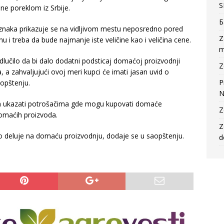
S
ine poreklom iz Srbije.
Б
znaka prikazuje se na vidljivom mestu neposredno pored
Z
u i treba da bude najmanje iste veličine kao i veličina cene.
m
lučilo da bi dalo dodatni podsticaj domaćoj proizvodnji
Z
 a zahvaljujući ovoj meri kupci će imati jasan uvid o
P
aopštenju.
N
in ukazati potrošačima gde mogu kupovati domaće
Z
domaćih proizvoda.
Z
 deluje na domaću proizvodnju, dodaje se u saopštenju.
d