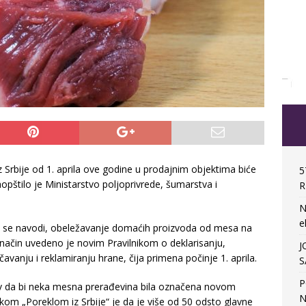
 Srbije od 1. aprila ove godine u prodajnim objektima biće
5
tilo je Ministarstvo poljoprivrede, šumarstva i
R
N
e
 se navodi, obeležavanje domaćih proizvoda od mesa na
način uvedeno je novim Pravilnikom o deklarisanju,
J
avanju i reklamiranju hrane, čija primena počinje 1. aprila.
S
P
v da bi neka mesna prerađevina bila označena novom
N
kom „Poreklom iz Srbije“ je da je više od 50 odsto glavne