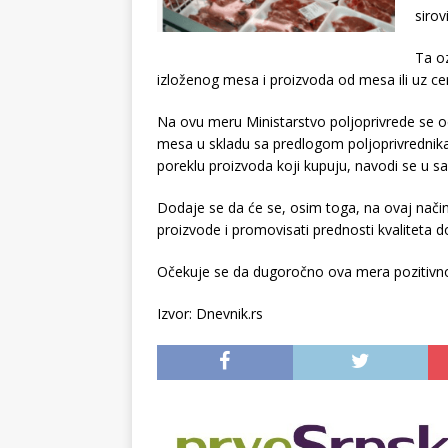
sirov
Ta o
izloženog mesa i proizvoda od mesa ili uz cen
Na ovu meru Ministarstvo poljoprivrede se od
mesa u skladu sa predlogom poljoprivrednika,
poreklu proizvoda koji kupuju, navodi se u s
Dodaje se da će se, osim toga, na ovaj nač
proizvode i promovisati prednosti kvaliteta 
Očekuje se da dugoročno ova mera pozitivno
Izvor: Dnevnik.rs