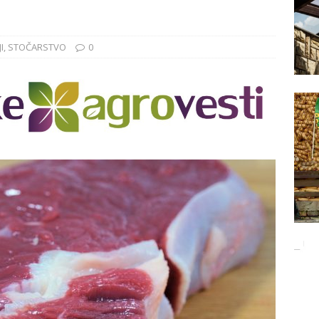
Баци 5 за чистији свет!
EKOLOGIJA
ĐUNARODNI SAJAM LOVA I RIBOLOVA
EKOLOGIJA
I
,
STOČARSTVO
0