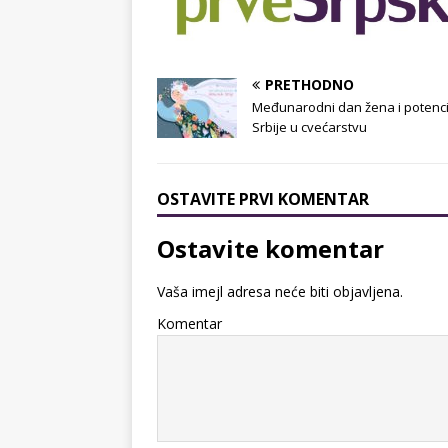
PRETHODNO
Međunarodni dan žena i potenci
Srbije u cvećarstvu
OSTAVITE PRVI KOMENTAR
Ostavite komentar
Vaša imejl adresa neće biti objavljena.
Komentar