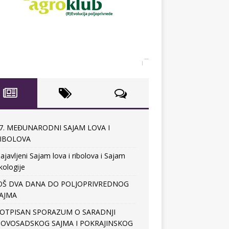
7. MEĐUNARODNI SAJAM LOVA I
IBOLOVA
ajavljeni Sajam lova i ribolova i Sajam
kologije
OŠ DVA DANA DO POLJOPRIVREDNOG
AJMA
OTPISAN SPORAZUM O SARADNJI
OVOSADSKOG SAJMA I POKRAJINSKOG