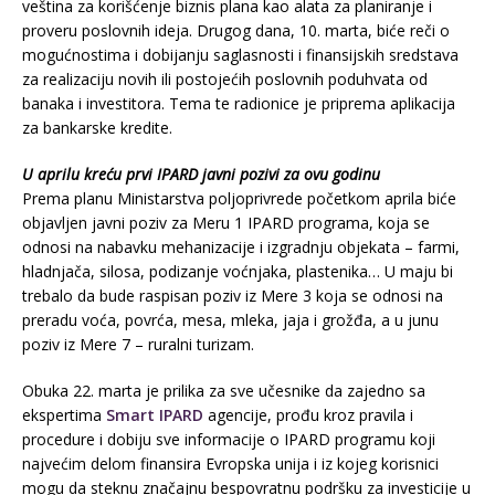
veština za korišćenje biznis plana kao alata za planiranje i
proveru poslovnih ideja. Drugog dana, 10. marta, biće reči o
mogućnostima i dobijanju saglasnosti i finansijskih sredstava
za realizaciju novih ili postojećih poslovnih poduhvata od
banaka i investitora. Tema te radionice je priprema aplikacija
za bankarske kredite.
U aprilu kreću prvi IPARD javni pozivi za ovu godinu
Prema planu Ministarstva poljoprivrede početkom aprila biće
objavljen javni poziv za Meru 1 IPARD programa, koja se
odnosi na nabavku mehanizacije i izgradnju objekata – farmi,
hladnjača, silosa, podizanje voćnjaka, plastenika… U maju bi
trebalo da bude raspisan poziv iz Mere 3 koja se odnosi na
preradu voća, povrća, mesa, mleka, jaja i grožđa, a u junu
poziv iz Mere 7 – ruralni turizam.
Obuka 22. marta je prilika za sve učesnike da zajedno sa
ekspertima
Smart IPARD
agencije, prođu kroz pravila i
procedure i dobiju sve informacije o IPARD programu koji
najvećim delom finansira Evropska unija i iz kojeg korisnici
mogu da steknu značajnu bespovratnu podršku za investicije u