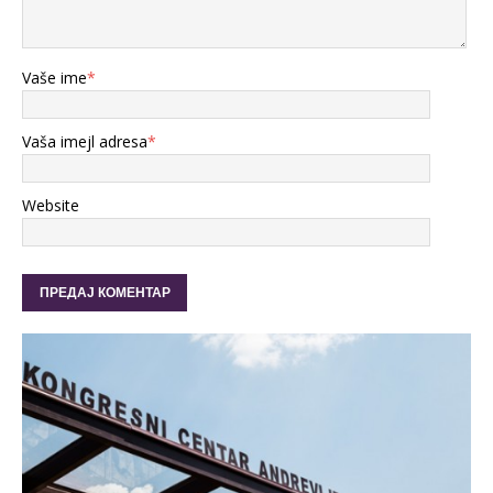
Vaše ime
*
Vaša imejl adresa
*
Website