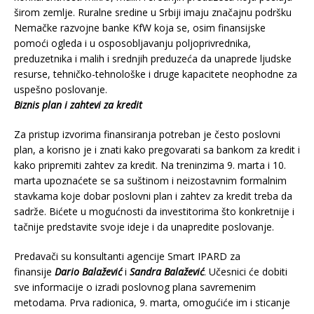
širom zemlje. Ruralne sredine u Srbiji imaju značajnu podršku
Nemačke razvojne banke KfW koja se, osim finansijske
pomoći ogleda i u osposobljavanju poljoprivrednika,
preduzetnika i malih i srednjih preduzeća da unaprede ljudske
resurse, tehničko-tehnološke i druge kapacitete neophodne za
uspešno poslovanje.
Biznis plan i zahtevi za kredit
Za pristup izvorima finansiranja potreban je često poslovni
plan, a korisno je i znati kako pregovarati sa bankom za kredit i
kako pripremiti zahtev za kredit. Na treninzima 9. marta i 10.
marta upoznaćete se sa suštinom i neizostavnim formalnim
stavkama koje dobar poslovni plan i zahtev za kredit treba da
sadrže. Bićete u mogućnosti da investitorima što konkretnije i
tačnije predstavite svoje ideje i da unapredite poslovanje.
Predavači su konsultanti agencije Smart IPARD za
finansije
Dario Balažević
i
Sandra Balažević
. Učesnici će dobiti
sve informacije o izradi poslovnog plana savremenim
metodama. Prva radionica, 9. marta, omogućiće im i sticanje