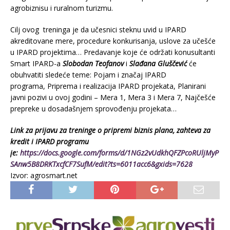
agrobiznisu i ruralnom turizmu.
Cilj ovog treninga je da učesnici steknu uvid u IPARD
akreditovane mere, procedure konkurisanja, uslove za učešće
u IPARD projektima… Predavanje koje će održati konusultanti
Smart IPARD-a
Slobodan Teofanov
i
Slađana Gluščević
će
obuhvatiti sledeće teme: Pojam i značaj IPARD
programa, Priprema i realizacija IPARD projekata, Planirani
javni pozivi u ovoj godini – Mera 1, Mera 3 i Mera 7, Najčešće
prepreke u dosadašnjem sprovođenju projekata…
Link za prijavu za treninge o pripremi biznis plana, zahteva za
kredit i IPARD programu
je:
https://docs.google.com/forms/d/1NGz2vUdkhQFZPcoRUljMyP
SAnw5B8DRKTxcfCF7SufM/edit?ts=6011acc6&gxids=7628
Izvor: agrosmart.net