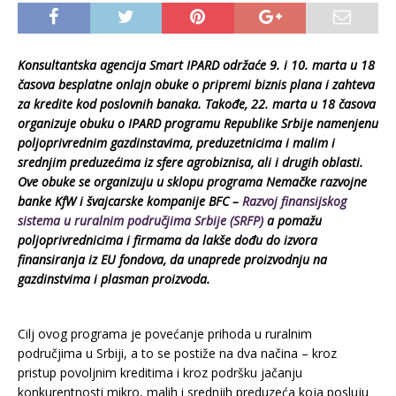
Konsultantska agencija Smart IPARD održaće 9. i 10. marta u 18
časova besplatne onlajn obuke o pripremi biznis plana i zahteva
za kredite kod poslovnih banaka. Takođe, 22. marta u 18 časova
organizuje obuku o IPARD programu Republike Srbije namenjenu
poljoprivrednim gazdinstavima, preduzetnicima i malim i
srednjim preduzećima iz sfere agrobiznisa, ali i drugih oblasti.
Ove obuke se organizuju u sklopu programa Nemačke razvojne
banke KfW i švajcarske kompanije BFC –
Razvoj finansijskog
sistema u ruralnim područjima Srbije (SRFP)
a pomažu
poljoprivrednicima i firmama da lakše dođu do izvora
finansiranja iz EU fondova, da unaprede proizvodnju na
gazdinstvima i plasman proizvoda.
Cilj ovog programa je povećanje prihoda u ruralnim
područjima u Srbiji, a to se postiže na dva načina – kroz
pristup povoljnim kreditima i kroz podršku jačanju
konkurentnosti mikro, malih i srednjih preduzeća koja posluju