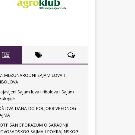
7. MEĐUNARODNI SAJAM LOVA I
IBOLOVA
ajavljeni Sajam lova i ribolova i Sajam
kologije
OŠ DVA DANA DO POLJOPRIVREDNOG
AJMA
OTPISAN SPORAZUM O SARADNJI
OVOSADSKOG SAJMA I POKRAJINSKOG