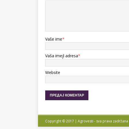
Vaše ime
*
Vaša imejl adresa
*
Website
Copyright © 2017 | Agrovesti - sva prava zadržana