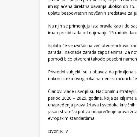
im isplaćena direktna davanja ukoliko do 15.
uplatu bespovratnih novčanih sredstava za jun 
Na njih se primenjuju ista pravila kao i do 
imao prekid rada od najmanje 15 radnih da
Isplata će se izvršiti na već otvoreni kovid ra
zarada i naknade zarada zaposlenima. Za nov
pomoći biće otvoreni takođe posebni namens
Privredni subjekti su u obavezi da primljena 
nakon isteka ovog roka namenski računi biće
Članovi vlade usvojili su Nacionalnu strategij
period 2020 – 2025. godine, koja za cilj ima
unapređenja prava žrtava i svedoka krivičnih
jasan strateški put za unapređenje prava žrtav
evropskim standardima.
Izvor: RTV