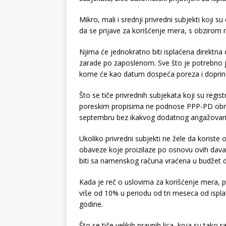
Mikro, mali i srednji privredni subjekti koji 
da se prijave za korišćenje mera, s obzirom n
Njima će jednokratno biti isplaćena direktna
zarade po zaposlenom. Sve što je potrebno
kome će kao datum dospeća poreza i doprinos
Što se tiče privrednih subjekata koji su regi
poreskim propisima ne podnose PPP-PD obraz
septembru bez ikakvog dodatnog angažovan
Ukoliko privredni subjekti ne žele da korist
obaveze koje proizilaze po osnovu ovih davan
biti sa namenskog računa vraćena u budžet d
Kada je reč o uslovima za korišćenje mera, 
više od 10% u periodu od tri meseca od ispla
godine.
Što se tiče velikih pravnih lica, koja su tako