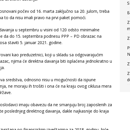
S
su osnovani počev od 16. marta zaključno sa 20. julom, treba
Б
a to da nisu imali pravo na prvi paket pomoći.
Z
m
 davanja u septembru u visini od 120 odsto minimalne
 je da do 15. septembra podnesu PPP – PD obrazac na
Z
a staviti 5. januar 2021. godine.
P
N
strovani kao preduzetnici, koji u skladu sa odgovarajućim
ac, njima će direktna davanja biti isplaćena jednokratno u
Z
ja.
Z
e ova sredstva, odnosno nisu u mogućnosti da ispune
d
ja, ne moraju ih trošiti i ona će na kraju ovog ciklusa mera
ržave.
poslodavci imaju obavezu da ne smanjuju broj zaposlenih za
te poslednjeg direktnog davanja, dakle najkasnije do kraja
 razvrstana po finansijskim izveštajima za 2018. godinu, biće