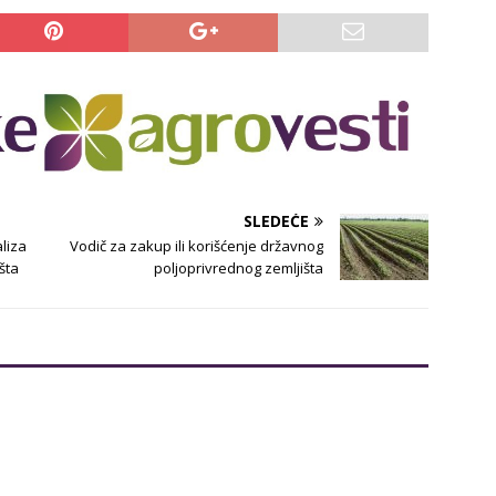
SLEDEĆE
liza
Vodič za zakup ili korišćenje državnog
šta
poljoprivrednog zemljišta