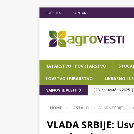
POČETNA
KONTAKT
RATARSTVO I POVRTARSTVO
STOČA
LOVSTVO I RIBARSTVO
UKRASNO I LE
[ 19. септембар 2025. ]
NAJNOVIJE VESTI
RIBARSTVO
HOME
OSTALO
VLADA SRBIJE: Usvo
[ 15. мај 2025. ]
JOŠ D
[ 12. март 2025. ]
POTP
VLADA SRBIJE: Usv
POKRAJINSKOG SEKRETA