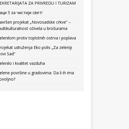
EKRETARIJATA ZA PRIVREDU I TURIZAM
аци 5 за чистији свет!
avršen projekat „Novosadske crkve“ –
ultikulturalnost oživela u brošurama
elenilom protiv toplotnih ostrva i poplava
rojekat udruženja Eko polis „Za zeleniji
ovi Sad“
elenilo i kvalitet vazduha
elene površine u gradovima: Da li ih ima
ovoljno?