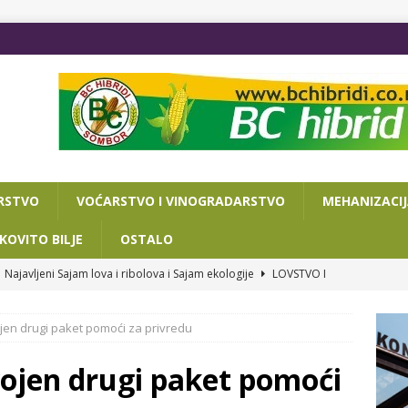
RSTVO
VOĆARSTVO I VINOGRADARSTVO
MEHANIZACI
KOVITO BILJE
OSTALO
Najavljeni Sajam lova i ribolova i Sajam ekologije
LOVSTVO I
jen drugi paket pomoći za privredu
VA DANA DO POLJOPRIVREDNOG SAJMA
OSTALO
ISAN SPORAZUM O SARADNJI NOVOSADSKOG SAJMA I
ojen drugi paket pomoći
RIJATA ZA PRIVREDU I TURIZAM
OSTALO