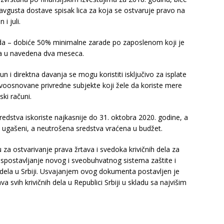
 avgusta dostave spisak lica za koja se ostvaruje pravo na
i juli.
sada – dobiće 50% minimalne zarade po zaposlenom koji je
na u navedena dva meseca.
čun i direktna davanja se mogu koristiti isključivo za isplate
oosnovane privredne subjekte koji žele da koriste mere
ki računi.
sredstva iskoriste najkasnije do 31. oktobra 2020. godine, a
 ugašeni, a neutrošena sredstva vraćena u budžet.
u za ostvarivanje prava žrtava i svedoka krivičnih dela za
 uspostavljanje novog i sveobuhvatnog sistema zaštite i
 dela u Srbiji. Usvajanjem ovog dokumenta postavljen je
a svih krivičnih dela u Republici Srbiji u skladu sa najvišim