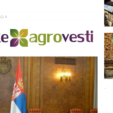
Баци 5 за чистији свет!
EKOLOGIJA
ĐUNARODNI SAJAM LOVA I RIBOLOVA
EKOLOGIJA
0