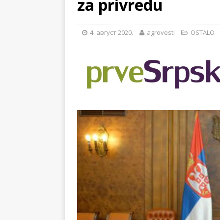
za privredu
[ 14. новембар 2024. ]
[ 28. јул 2026. ]
57. ME
4. август 2020.
agrovesti
OSTALO