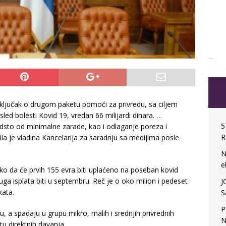
ključak o drugom paketu pomoći za privredu, sa ciljem
ed bolesti Kovid 19, vredan 66 milijardi dinara. …
5
sto od minimalne zarade, kao i odlaganje poreza i
R
a je vladina Kancelarija za saradnju sa medijima posle
N
e
 da će prvih 155 evra biti uplaćeno na poseban kovid
ga isplata biti u septembru. Reč je o oko milion i pedeset
J
kata.
S
P
u, a spadaju u grupu mikro, malih i srednjih privrednih
N
tu direktnih davanja.