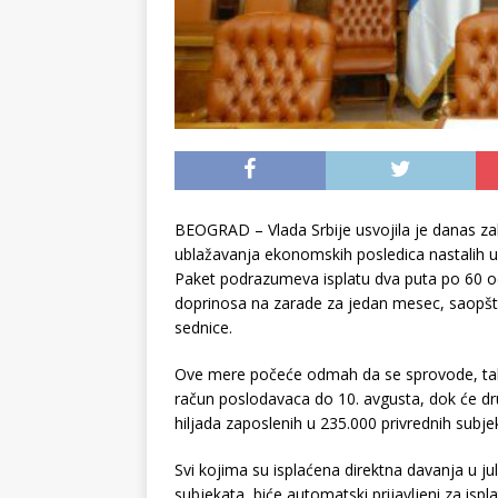
BEOGRAD – Vlada Srbije usvojila je danas za
ublažavanja ekonomskih posledica nastalih usl
Paket podrazumeva isplatu dva puta po 60 od
doprinosa na zarade za jedan mesec, saopštil
sednice.
Ove mere počeće odmah da se sprovode, tako
račun poslodavaca do 10. avgusta, dok će dru
hiljada zaposlenih u 235.000 privrednih subje
Svi kojima su isplaćena direktna davanja u jul
subjekata, biće automatski prijavljeni za ispla