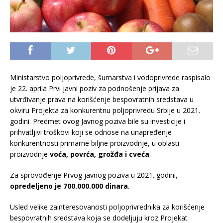
Ministarstvo poljoprivrede, šumarstva i vodoprivrede raspisalo
je 22. aprila Prvi javni poziv za podnošenje prijava za
utvrđivanje prava na korišćenje bespovratnih sredstava u
okviru Projekta za konkurentnu poljoprivredu Srbije u 2021.
godini. Predmet ovog Javnog poziva bile su investicije i
prihvatljivi troškovi koji se odnose na unapređenje
konkurentnosti primarne biljne proizvodnje, u oblasti
proizvodnje
voća, povrća, grožđa i cveća
.
Za sprovođenje Prvog javnog poziva u 2021. godini,
opredeljeno je
700.000.000 dinara
.
Usled velike zainteresovanosti poljoprivrednika za korišćenje
bespovratnih sredstava koja se dodeljuju kroz Projekat