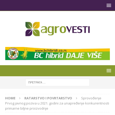
HOME
RATARSTVO I POVRTARSTVO
Sprovođenje
Prvog javnog poziva u 2021. godini za unapređenje konkurentnosti
primarne biljne proizvodnje