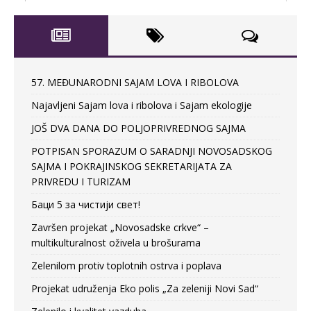
57. MEĐUNARODNI SAJAM LOVA I RIBOLOVA
Najavljeni Sajam lova i ribolova i Sajam ekologije
JOŠ DVA DANA DO POLJOPRIVREDNOG SAJMA
POTPISAN SPORAZUM O SARADNJI NOVOSADSKOG
SAJMA I POKRAJINSKOG SEKRETARIJATA ZA
PRIVREDU I TURIZAM
Баци 5 за чистији свет!
Završen projekat „Novosadske crkve“ –
multikulturalnost oživela u brošurama
Zelenilom protiv toplotnih ostrva i poplava
Projekat udruženja Eko polis „Za zeleniji Novi Sad“