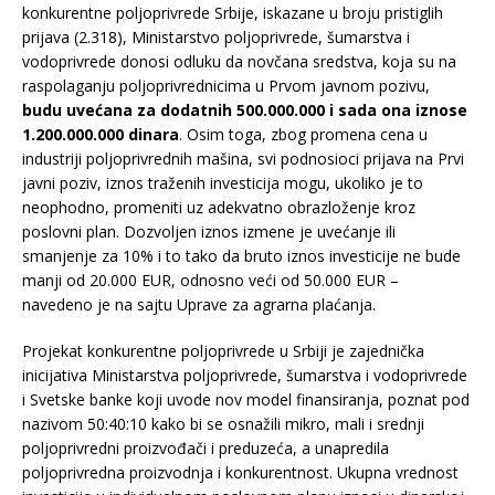
konkurentne poljoprivrede Srbije, iskazane u broju pristiglih
prijava (2.318), Ministarstvo poljoprivrede, šumarstva i
vodoprivrede donosi odluku da novčana sredstva, koja su na
raspolaganju poljoprivrednicima u Prvom javnom pozivu,
budu uvećana za dodatnih 500.000.000 i sada ona iznose
1.200.000.000 dinara
. Osim toga, zbog promena cena u
industriji poljoprivrednih mašina, svi podnosioci prijava na Prvi
javni poziv, iznos traženih investicija mogu, ukoliko je to
neophodno, promeniti uz adekvatno obrazloženje kroz
poslovni plan. Dozvoljen iznos izmene je uvećanje ili
smanjenje za 10% i to tako da bruto iznos investicije ne bude
manji od 20.000 EUR, odnosno veći od 50.000 EUR –
navedeno je na sajtu Uprave za agrarna plaćanja.
Projekat konkurentne poljoprivrede u Srbiji je zajednička
inicijativa Ministarstva poljoprivrede, šumarstva i vodoprivrede
i Svetske banke koji uvode nov model finansiranja, poznat pod
nazivom 50:40:10 kako bi se osnažili mikro, mali i srednji
poljoprivredni proizvođači i preduzeća, a unapredila
poljoprivredna proizvodnja i konkurentnost. Ukupna vrednost