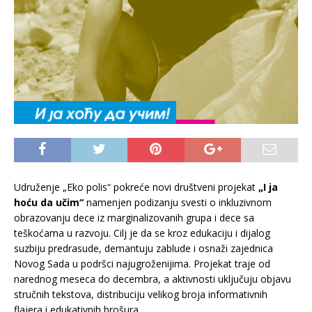
Udruženje „Eko polis“ pokreće novi društveni projekat
„I ja
hoću da učim“
namenjen podizanju svesti o inkluzivnom
obrazovanju dece iz marginalizovanih grupa i dece sa
teškoćama u razvoju. Cilj je da se kroz edukaciju i dijalog
suzbiju predrasude, demantuju zablude i osnaži zajednica
Novog Sada u podršci najugroženijima. Projekat traje od
narednog meseca do decembra, a aktivnosti uključuju objavu
stručnih tekstova, distribuciju velikog broja informativnih
flajera i edukativnih brošura.