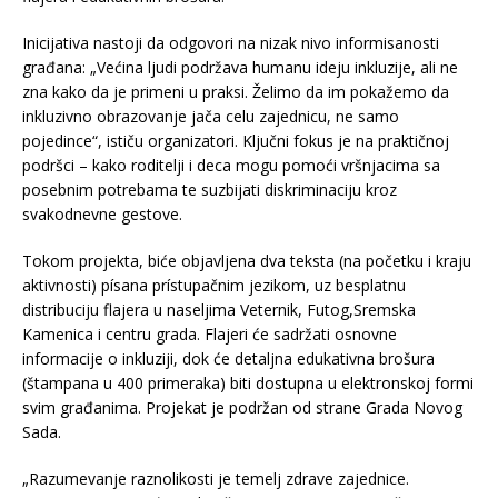
Inicijativa nastoji da odgovori na nizak nivo informisanosti
građana: „Većina ljudi podržava humanu ideju inkluzije, ali ne
zna kako da je primeni u praksi. Želimo da im pokažemo da
inkluzivno obrazovanje jača celu zajednicu, ne samo
pojedince“, ističu organizatori. Ključni fokus je na praktičnoj
podršci – kako roditelji i deca mogu pomoći vršnjacima sa
posebnim potrebama te suzbijati diskriminaciju kroz
svakodnevne gestove.
Tokom projekta, biće objavljena dva teksta (na početku i kraju
aktivnosti) písana prístupačnim jezikom, uz besplatnu
distribuciju flajera u naseljima Veternik, Futog,Sremska
Kamenica i centru grada. Flajeri će sadržati osnovne
informacije o inkluziji, dok će detaljna edukativna brošura
(štampana u 400 primeraka) biti dostupna u elektronskoj formi
svim građanima. Projekat je podržan od strane Grada Novog
Sada.
„Razumevanje raznolikosti je temelj zdrave zajednice.