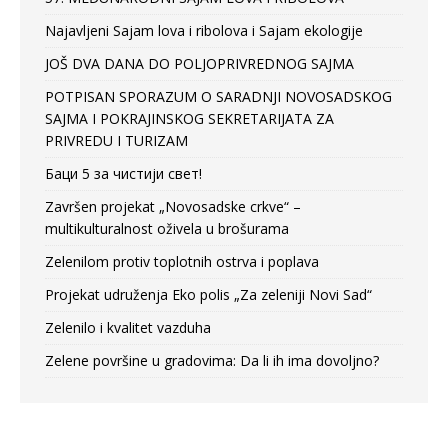
Najavljeni Sajam lova i ribolova i Sajam ekologije
JOŠ DVA DANA DO POLJOPRIVREDNOG SAJMA
POTPISAN SPORAZUM O SARADNJI NOVOSADSKOG
SAJMA I POKRAJINSKOG SEKRETARIJATA ZA
PRIVREDU I TURIZAM
Баци 5 за чистији свет!
Završen projekat „Novosadske crkve“ –
multikulturalnost oživela u brošurama
Zelenilom protiv toplotnih ostrva i poplava
Projekat udruženja Eko polis „Za zeleniji Novi Sad“
Zelenilo i kvalitet vazduha
Zelene površine u gradovima: Da li ih ima dovoljno?