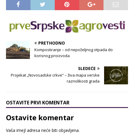
PRETHODNO
Kompostiranje – od nepoželjnog otpada do
korisnog proizvoda
SLEDEĆE
Projekat „Novosadske crkve“ – živa mapa verske
raznolikosti grada
OSTAVITE PRVI KOMENTAR
Ostavite komentar
Vaša imejl adresa neće biti objavljena.