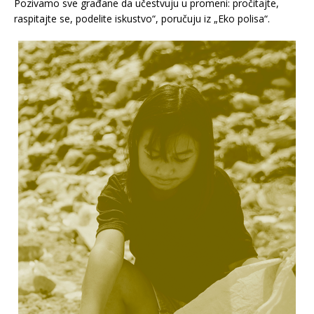
Pozivamo sve građane da učestvuju u promeni: pročitajte,
raspitajte se, podelite iskustvo“, poručuju iz „Eko polisa“.