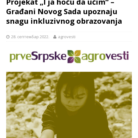
Projekat „I ja hoću da učim“ –
Građani Novog Sada upoznaju
snagu inkluzivnog obrazovanja
28. септембар 2022.
agrovesti