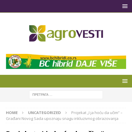
HOME
UNCATEGORIZED
Projekat „I ja hoću da učim“ –
Građani Novog Sada upoznaju snagu inkluzivnog obrazovanja