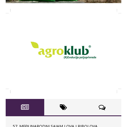
57. MEĐUNARODNI SAJAM LOVA I RIBOLOVA