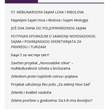
57. MEĐUNARODNI SAJAM LOVA I RIBOLOVA
Najavljeni Sajam lova i ribolova i Sajam ekologije
JOŠ DVA DANA DO POLJOPRIVREDNOG SAJMA
POTPISAN SPORAZUM O SARADNJI NOVOSADSKOG
SAJMA I POKRAJINSKOG SEKRETARIJATA ZA
PRIVREDU I TURIZAM
Баци 5 за чистији свет!
Završen projekat „Novosadske crkve“ –
multikulturalnost oživela u brošurama
Zelenilom protiv toplotnih ostrva i poplava
Projekat udruženja Eko polis „Za zeleniji Novi Sad“
Zelenilo i kvalitet vazduha
Zelene površine u gradovima: Da li ih ima dovoljno?