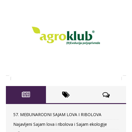
57. MEĐUNARODNI SAJAM LOVA I RIBOLOVA
Najavljeni Sajam lova i ribolova i Sajam ekologije