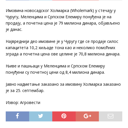
Имовина новосадског Холмарка (Wholemark) у стечају у
Чуругу, Меленцима и Српском Елемиру понуђена је на
продају, а почетна цена је 79 милиона динара, објављено
је данас.
Највреднији део имовине је у Чуругу где се продаје силос
капацитета 10,2 хиљаде тона као и неколико помоћних
зграда а почетна цена ове целине је 70,8 милиона динара.
Њиве и пашњаци у Меленцима и Српском Елемиру
понуђени су почетној цени од 8,4 милиона динара.
Јавно надметање заказано за имовину Холмарка заказано
је за 25. септембар.
Извор: Агровести