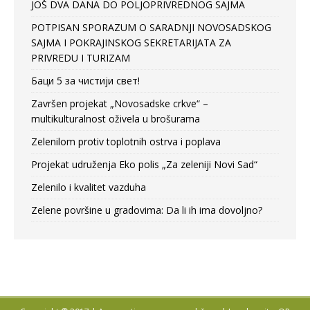
JOŠ DVA DANA DO POLJOPRIVREDNOG SAJMA
POTPISAN SPORAZUM O SARADNJI NOVOSADSKOG
SAJMA I POKRAJINSKOG SEKRETARIJATA ZA
PRIVREDU I TURIZAM
Баци 5 за чистији свет!
Završen projekat „Novosadske crkve“ –
multikulturalnost oživela u brošurama
Zelenilom protiv toplotnih ostrva i poplava
Projekat udruženja Eko polis „Za zeleniji Novi Sad“
Zelenilo i kvalitet vazduha
Zelene površine u gradovima: Da li ih ima dovoljno?