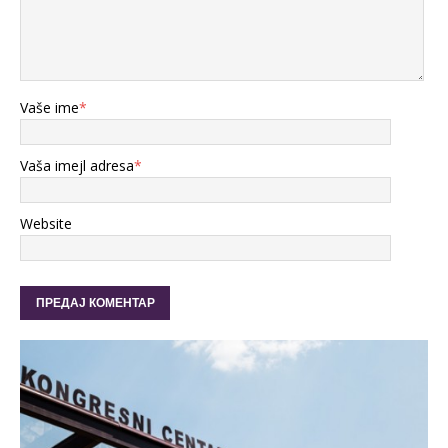
Vaše ime
*
Vaša imejl adresa
*
Website