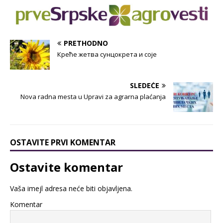
PRETHODNO
Креће жетва сунцокрета и соје
SLEDEĆE
Nova radna mesta u Upravi za agrarna plaćanja
OSTAVITE PRVI KOMENTAR
Ostavite komentar
Vaša imejl adresa neće biti objavljena.
Komentar