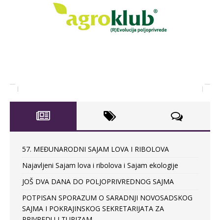
57. MEĐUNARODNI SAJAM LOVA I RIBOLOVA
Najavljeni Sajam lova i ribolova i Sajam ekologije
JOŠ DVA DANA DO POLJOPRIVREDNOG SAJMA
POTPISAN SPORAZUM O SARADNJI NOVOSADSKOG
SAJMA I POKRAJINSKOG SEKRETARIJATA ZA
PRIVREDU I TURIZAM