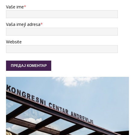
Vaše ime
*
Vaša imejl adresa
*
Website