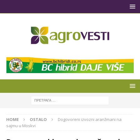
HOME
OSTALO
Dogovoreni izvozni aranžmani na
sajmu u Moskvi