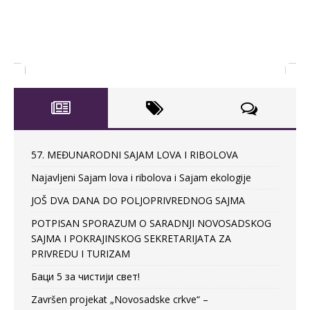
57. MEĐUNARODNI SAJAM LOVA I RIBOLOVA
Najavljeni Sajam lova i ribolova i Sajam ekologije
JOŠ DVA DANA DO POLJOPRIVREDNOG SAJMA
POTPISAN SPORAZUM O SARADNJI NOVOSADSKOG
SAJMA I POKRAJINSKOG SEKRETARIJATA ZA
PRIVREDU I TURIZAM
Баци 5 за чистији свет!
Završen projekat „Novosadske crkve“ –