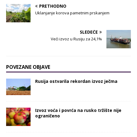
PRETHODNO
Uklanjanje korova pametnim prskanjem
SLEDEĆE
Veći izvoz u Rusiju za 24,1%
POVEZANE OBJAVE
Rusija ostvarila rekordan izvoz ječma
Izvoz voća i povrća na rusko tržište nije
ograničeno