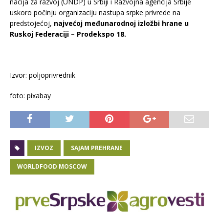
nacija za razvoj (UNDP) u Srbiji i Razvojna agencija Srbije
uskoro počinju organizaciju nastupa srpke privrede na
predstojećoj,
najvećoj međunarodnoj izložbi hrane u
Ruskoj Federaciji – Prodekspo 18.
Izvor: poljoprivrednik
foto: pixabay
IZVOZ
SAJAM PREHRANE
WORLDFOOD MOSCOW