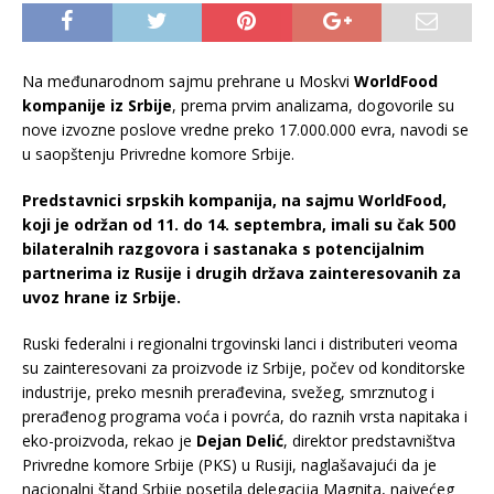
Na međunarodnom sajmu prehrane u Moskvi
WorldFood
kompanije iz Srbije
, prema prvim analizama, dogovorile su
nove izvozne poslove vredne preko 17.000.000 evra, navodi se
u saopštenju Privredne komore Srbije.
Predstavnici srpskih kompanija, na sajmu WorldFood,
koji je održan od 11. do 14. septembra, imali su čak 500
bilateralnih razgovora i sastanaka s potencijalnim
partnerima iz Rusije i drugih država zainteresovanih za
uvoz hrane iz Srbije.
Ruski federalni i regionalni trgovinski lanci i distributeri veoma
su zainteresovani za proizvode iz Srbije, počev od konditorske
industrije, preko mesnih prerađevina, svežeg, smrznutog i
prerađenog programa voća i povrća, do raznih vrsta napitaka i
eko-proizvoda, rekao je
Dejan Delić
, direktor predstavništva
Privredne komore Srbije (PKS) u Rusiji, naglašavajući da je
nacionalni štand Srbije posetila delegacija Magnita, najvećeg