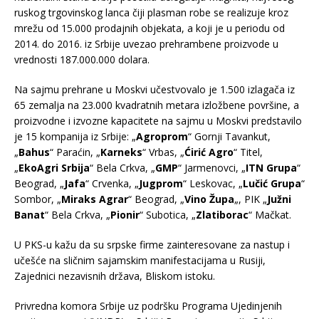
ruskog trgovinskog lanca čiji plasman robe se realizuje kroz
mrežu od 15.000 prodajnih objekata, a koji je u periodu od
2014. do 2016. iz Srbije uvezao prehrambene proizvode u
vrednosti 187.000.000 dolara.
Na sajmu prehrane u Moskvi učestvovalo je 1.500 izlagača iz
65 zemalja na 23.000 kvadratnih metara izložbene površine, a
proizvodne i izvozne kapacitete na sajmu u Moskvi predstavilo
je 15 kompanija iz Srbije: „
Agroprom
“ Gornji Tavankut,
„
Bahus
“ Paraćin, „
Karneks
“ Vrbas, „
Ćirić Agro
“ Titel,
„
EkoAgri Srbija
“ Bela Crkva, „
GMP
“ Jarmenovci, „
ITN Grupa
“
Beograd, „
Jafa
“ Crvenka, „
Jugprom
“ Leskovac, „
Lučić Grupa
“
Sombor, „
Miraks Agrar
“ Beograd, „
Vino Župa
„, PIK „
Južni
Banat
“ Bela Crkva, „
Pionir
“ Subotica, „
Zlatiborac
“ Mačkat.
U PKS-u kažu da su srpske firme zainteresovane za nastup i
učešće na sličnim sajamskim manifestacijama u Rusiji,
Zajednici nezavisnih država, Bliskom istoku.
Privredna komora Srbije uz podršku Programa Ujedinjenih