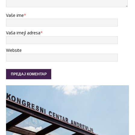
Vaše ime
*
Vaša imejl adresa
*
Website