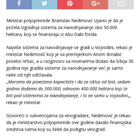
Ministar poljoprivrede Branislav Nedimović izjavio je da je
počela izgradnja sistema za navodnjavanje oko 50.000
hektara, koji se finansiraju iz Abu Dabi fonda.
Najviše sistema za navodnjavaje se gradi u Vojvodini, rekao je
ministar Nedimović koji je sa premijerkom Anom Brnabić
posetio Vršac, a u razgovoru sa novinarima dodao da Srbija 30
godina nije gradila sisteme za navodnjavanje već je samo
neke od njih održavala.
„Moramo da povećamo kapacitete i da za ciklus od šest, sedam
godina dođemo do 300.000, odnosno 400.000 hektara koji će
biti pod sistemima za navodnjavanje, i to ne samo u Vojvodini
„,
rekao je ministar.
Govoreći o subvencijama za vinogradare, Nedimović je rekao
da je ministarstvo poljoprivrede ove godine davalo finansijska
sredstva svima koji su želeli da podignu vinograd.