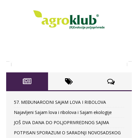
57. MEĐUNARODNI SAJAM LOVA I RIBOLOVA
Najavljeni Sajam lova i ribolova i Sajam ekologije
JOŠ DVA DANA DO POLJOPRIVREDNOG SAJMA
POTPISAN SPORAZUM O SARADNJI NOVOSADSKOG