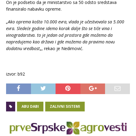
On je podsetio da je ministarstvo sa 50 odsto sredstava
finansiralo nabavku opreme.
„Ako oprema košta 10.000 evra, vlada je učestvovala sa 5.000
evra. Sledeće godine idemo korak dalje što se tiče vina i
vinogradarstva. to je jedan od prostora gde možemo da
napredujemo kao država i gde možemo da pravimo novu
dodatnu vredbost
„, rekao je Nedimović.
izvor: b92
ABU DABI
ZALIVNI SISTEMI