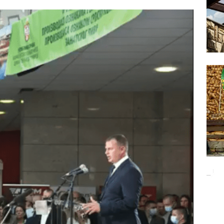
Баци 5 за чистији свет!
EKOLOGIJA
ĐUNARODNI SAJAM LOVA I RIBOLOVA
EKOLOGIJA