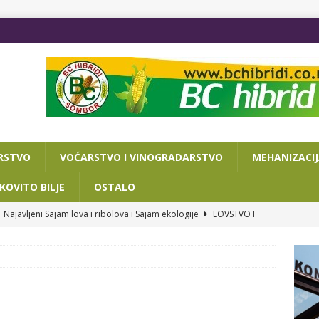
RSTVO
VOĆARSTVO I VINOGRADARSTVO
MEHANIZACI
KOVITO BILJE
OSTALO
Najavljeni Sajam lova i ribolova i Sajam ekologije
LOVSTVO I
VA DANA DO POLJOPRIVREDNOG SAJMA
OSTALO
ISAN SPORAZUM O SARADNJI NOVOSADSKOG SAJMA I
RIJATA ZA PRIVREDU I TURIZAM
OSTALO