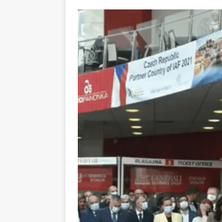
[ 14. новембар 2024. ]
[ 28. јул 2026. ]
57. ME