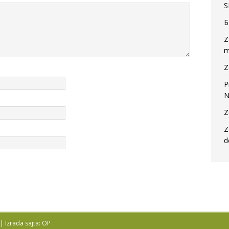
S
Б
Z
m
Z
P
N
Z
Z
d
 |
Izrada sajta: OP