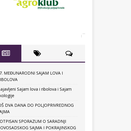
7. MEĐUNARODNI SAJAM LOVA I
IBOLOVA
ajavljeni Sajam lova i ribolova i Sajam
kologije
OŠ DVA DANA DO POLJOPRIVREDNOG
AJMA
OTPISAN SPORAZUM O SARADNJI
OVOSADSKOG SAJMA I POKRAJINSKOG