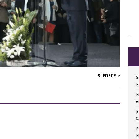
SLEDEĆE
5
R
N
e
J
S
P
N