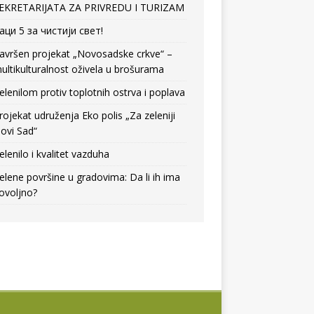
EKRETARIJATA ZA PRIVREDU I TURIZAM
аци 5 за чистији свет!
avršen projekat „Novosadske crkve“ –
ultikulturalnost oživela u brošurama
elenilom protiv toplotnih ostrva i poplava
rojekat udruženja Eko polis „Za zeleniji
ovi Sad“
elenilo i kvalitet vazduha
elene površine u gradovima: Da li ih ima
ovoljno?