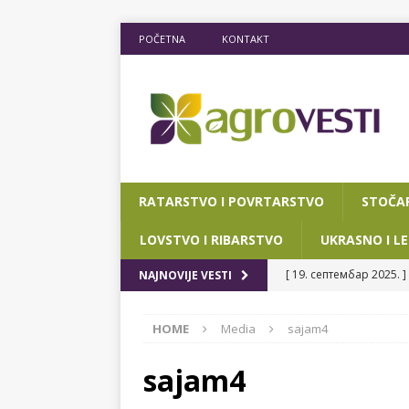
POČETNA
KONTAKT
RATARSTVO I POVRTARSTVO
STOČA
LOVSTVO I RIBARSTVO
UKRASNO I LE
[ 19. септембар 2025. ]
NAJNOVIJE VESTI
RIBARSTVO
HOME
Media
sajam4
[ 15. мај 2025. ]
JOŠ D
[ 12. март 2025. ]
POTP
sajam4
POKRAJINSKOG SEKRETA