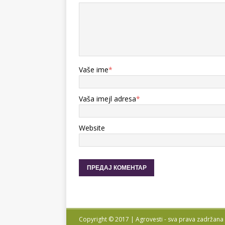
Vaše ime
*
Vaša imejl adresa
*
Website
Copyright © 2017 | Agrovesti - sva prava zadržana