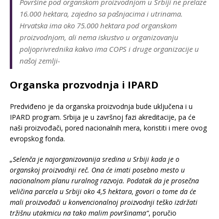
Površine pod organskom proizvodnjom u Srbiji ne prelaze
16.000 hektara, zajedno sa pašnjacima i utrinama.
Hrvatska ima oko 75.000 hektara pod organskom
proizvodnjom, ali nema iskustvo u organizovanju
poljoprivrednika kakvo ima COPS i druge organizacije u
našoj zemlji-
Organska prozvodnja i IPARD
Predviđeno je da organska proizvodnja bude uključena i u
IPARD program. Srbija je u završnoj fazi akreditacije, pa će
naši proizvođači, pored nacionalnih mera, koristiti i mere ovog
evropskog fonda.
„Selenča je najorganizovanija sredina u Srbiji kada je o
organskoj proizvodnji reč. Ona će imati posebno mesto u
nacionalnom planu ruralnog razvoja. Podatak da je prosečna
veličina parcela u Srbiji oko 4,5 hektara, govori o tome da će
mali proizvođači u konvencionalnoj proizvodnji teško izdržati
tržišnu utakmicu na tako malim površinama“
, poručio