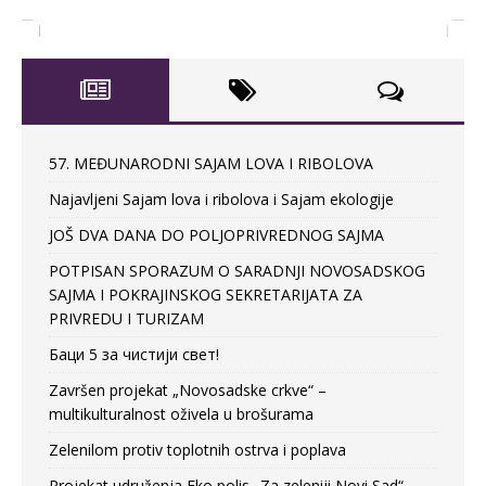
57. MEĐUNARODNI SAJAM LOVA I RIBOLOVA
Najavljeni Sajam lova i ribolova i Sajam ekologije
JOŠ DVA DANA DO POLJOPRIVREDNOG SAJMA
POTPISAN SPORAZUM O SARADNJI NOVOSADSKOG
SAJMA I POKRAJINSKOG SEKRETARIJATA ZA
PRIVREDU I TURIZAM
Баци 5 за чистији свет!
Završen projekat „Novosadske crkve“ –
multikulturalnost oživela u brošurama
Zelenilom protiv toplotnih ostrva i poplava
Projekat udruženja Eko polis „Za zeleniji Novi Sad“