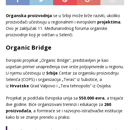
Organska proizvodnja
se u Srbiji može brže razviti, ukoliko
proizvođači učestvuju u regionalnim i evropskim
projektima
.
Ovo je zaključak 11. Međunarodnog foruma organske
proizvodnje koji je održan u Selenči.
Organic Bridge
Evropski projekat „Organic Bridge“, predstavljen je kao
uspešan primer unapređenja ove vrste poljoprivrede u regionu.
U njemu učestvuju iz
Srbije
Centar za organsku proizvodnju
Selenča (COPS) i organizacija „Teras“ iz Subotice, a
iz
Hrvatske
Grad Valpovo i „Tera tehnopolis“ iz Osijeka.
Projekat je podržala Evropska unija sa
550.000 evra
, a trajaće
dve godine. Biće organizovani treninzi i edukacije za
260
proizvođača
, a formiraće se i razvojno-istraživačke institucije
kako bi se znanje prenelo u praksi.