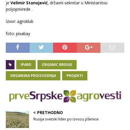
je
Velimir Stanojević
, državni sekretar u Ministarstvu
poljoprivrede .
Izvor: agroklub
foto: pixabay
IPARD
ORGANIC BRIDGE
ORGANSKA PROIZVODNJA
PROJEKTI
PRETHODNO
Rusija svetski lider po izvozu pšenice