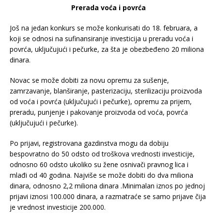
Prerada voća i povrća
Još na jedan konkurs se može konkurisati do 18. februara, a
koji se odnosi na sufinansiranje investicija u preradu voća i
povrća, uključujući i pečurke, za šta je obezbeđeno 20 miliona
dinara.
Novac se može dobiti za novu opremu za sušenje,
zamrzavanje, blanširanje, pasterizaciju, sterilizaciju proizvoda
od voća i povrća (uključujući i pečurke), opremu za prijem,
preradu, punjenje i pakovanje proizvoda od voća, povrća
(uključujući i pečurke).
Po prijavi, registrovana gazdinstva mogu da dobiju
bespovratno do 50 odsto od troškova vrednosti investicije,
odnosno 60 odsto ukoliko su žene osnivači pravnog lica i
mlađi od 40 godina. Najviše se može dobiti do dva miliona
dinara, odnosno 2,2 miliona dinara .Minimalan iznos po jednoj
prijavi iznosi 100.000 dinara, a razmatraće se samo prijave čija
je vrednost investicije 200.000.