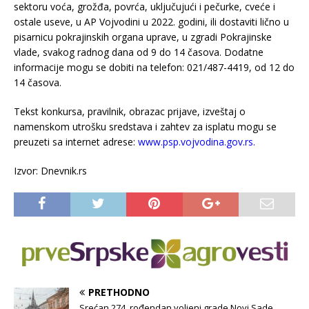
sektoru voća, grožđa, povrća, uključujući i pečurke, cveće i
ostale useve, u AP Vojvodini u 2022. godini, ili dostaviti lično u
pisarnicu pokrajinskih organa uprave, u zgradi Pokrajinske
vlade, svakog radnog dana od 9 do 14 časova. Dodatne
informacije mogu se dobiti na telefon: 021/487-4419, od 12 do
14 časova.
Tekst konkursa, pravilnik, obrazac prijave, izveštaj o
namenskom utrošku sredstava i zahtev za isplatu mogu se
preuzeti sa internet adrese:
www.psp.vojvodina.gov.rs.
Izvor: Dnevnik.rs
PRETHODNO
Srećan 274. rođendan voljeni grade Novi Sade