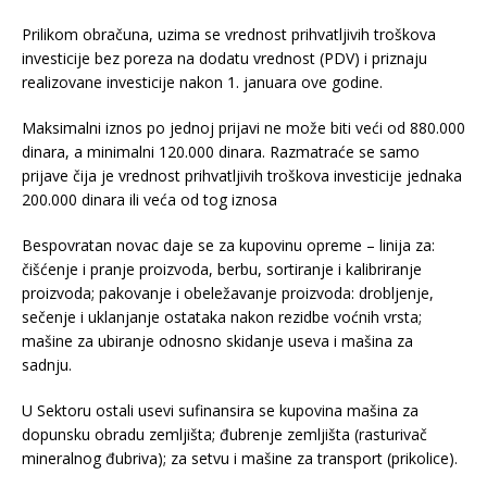
Prilikom obračuna, uzima se vrednost prihvatljivih troškova
investicije bez poreza na dodatu vrednost (PDV) i priznaju
realizovane investicije nakon 1. januara ove godine.
Maksimalni iznos po jednoj prijavi ne može biti veći od 880.000
dinara, a minimalni 120.000 dinara. Razmatraće se samo
prijave čija je vrednost prihvatljivih troškova investicije jednaka
200.000 dinara ili veća od tog iznosa
Bespovratan novac daje se za kupovinu opreme – linija za:
čišćenje i pranje proizvoda, berbu, sortiranje i kalibriranje
proizvoda; pakovanje i obeležavanje proizvoda: drobljenje,
sečenje i uklanjanje ostataka nakon rezidbe voćnih vrsta;
mašine za ubiranje odnosno skidanje useva i mašina za
sadnju.
U Sektoru ostali usevi sufinansira se kupovina mašina za
dopunsku obradu zemljišta; đubrenje zemljišta (rasturivač
mineralnog đubriva); za setvu i mašine za transport (prikolice).