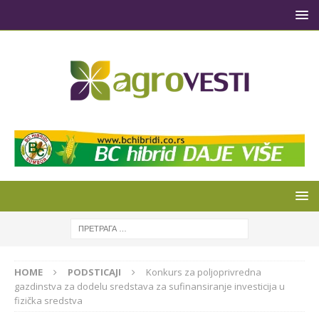
HOME
PODSTICAJI
Konkurs za poljoprivredna
gazdinstva za dodelu sredstava za sufinansiranje investicija u
fizička sredstva