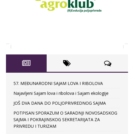
57. MEĐUNARODNI SAJAM LOVA I RIBOLOVA
Najavljeni Sajam lova i ribolova i Sajam ekologije
JOŠ DVA DANA DO POLJOPRIVREDNOG SAJMA
POTPISAN SPORAZUM O SARADNJI NOVOSADSKOG
SAJMA I POKRAJINSKOG SEKRETARIJATA ZA
PRIVREDU I TURIZAM