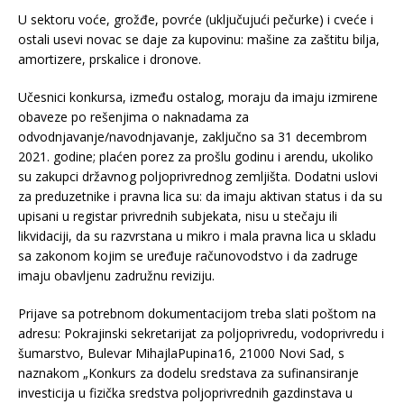
U sektoru voće, grožđe, povrće (uključujući pečurke) i cveće i
ostali usevi novac se daje za kupovinu: mašine za zaštitu bilja,
amortizere, prskalice i dronove.
Učesnici konkursa, između ostalog, moraju da imaju izmirene
obaveze po rešenjima o naknadama za
odvodnjavanje/navodnjavanje, zaključno sa 31 decembrom
2021. godine; plaćen porez za prošlu godinu i arendu, ukoliko
su zakupci državnog poljoprivrednog zemljišta. Dodatni uslovi
za preduzetnike i pravna lica su: da imaju aktivan status i da su
upisani u registar privrednih subjekata, nisu u stečaju ili
likvidaciji, da su razvrstana u mikro i mala pravna lica u skladu
sa zakonom kojim se uređuje računovodstvo i da zadruge
imaju obavljenu zadružnu reviziju.
Prijave sa potrebnom dokumentacijom treba slati poštom na
adresu: Pokrajinski sekretarijat za poljoprivredu, vodoprivredu i
šumarstvo, Bulevar MihajlaPupina16, 21000 Novi Sad, s
naznakom „Konkurs za dodelu sredstava za sufinansiranje
investicija u fizička sredstva poljoprivrednih gazdinstava u