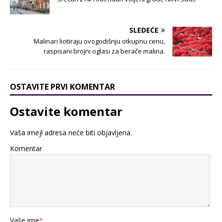
SLEDEĆE
Malinari licitiraju ovogodišnju otkupnu cenu,
raspisani brojni oglasi za berače malina.
OSTAVITE PRVI KOMENTAR
Ostavite komentar
Vaša imejl adresa neće biti objavljena.
Komentar
Vaše ime
*