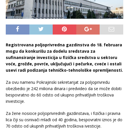
Registrovana poljoprivredna gazdinstva do 18. februara
mogu da konkurišu za dodelu sredstava za
sufinansiranje investicija u fizička sredstva u sektoru
voće, grožđe, povrće, uključujući i pečurke, cveće i ostali
usevi radi podizanja tehničko-tehnološke opremljenosti.
Za ovu namenu Pokrajinski sekretarijat za poljoprivredu
obezbedio je 242 miliona dinara i predvideo da se može dobiti
bespovratno do 60 odsto od ukupno prihvatljivih troškova
investicije.
Za žene nosioce poljoprivrednih gazdinstava, i fizička i pravna
lica čiji su osnivači mlađi od 40 godina, bespovratni iznos je do
70 odsto od ukupnih prihvatljivih troškova ivesticije.