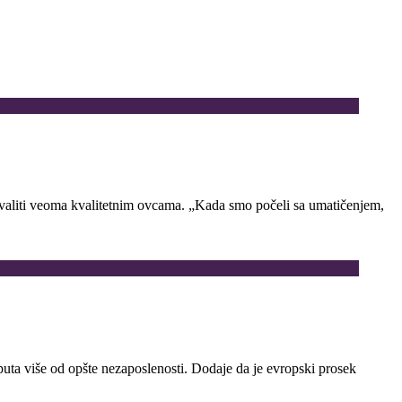
hvaliti veoma kvalitetnim ovcama. „Kada smo počeli sa umatičenjem,
puta više od opšte nezaposlenosti. Dodaje da je evropski prosek