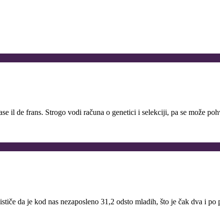
il de frans. Strogo vodi računa o genetici i selekciji, pa se može po
stiče da je kod nas nezaposleno 31,2 odsto mladih, što je čak dva i po 