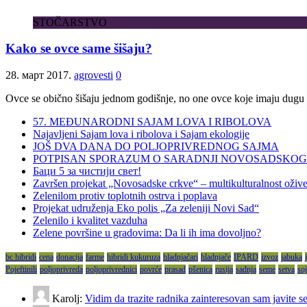
STOČARSTVO
Kako se ovce same šišaju?
28. март 2017.
agrovesti
0
Ovce se obično šišaju jednom godišnje, no one ovce koje imaju dugu v
57. MEĐUNARODNI SAJAM LOVA I RIBOLOVA
Najavljeni Sajam lova i ribolova i Sajam ekologije
JOŠ DVA DANA DO POLJOPRIVREDNOG SAJMA
POTPISAN SPORAZUM O SARADNJI NOVOSADSKOG S
Баци 5 за чистији свет!
Završen projekat „Novosadske crkve“ – multikulturalnost oživ
Zelenilom protiv toplotnih ostrva i poplava
Projekat udruženja Eko polis „Za zeleniji Novi Sad“
Zelenilo i kvalitet vazduha
Zelene površine u gradovima: Da li ih ima dovoljno?
bc hibridi
cena
donacija
farme
hibridi kukuruza
hladnjačari
hladnjače
IPARD
izvoz
jabuka
Pojeftinili
poljoprivreda
poljoprivrednici
povrće
prasad
pšenica
rusija
sadnja
seme
setva
so
Karolj:
Vidim da trazite radnika zainteresovan sam javite 