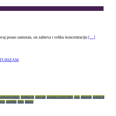
ovaj posao zamoran, on zahteva i veliku koncentraciju
[…]
 TURIZAM
 poljoprivrednici
Nedimovic
novi sad
organska proizvodnja
ovce
plastenik
podsticaji
vrće
zemljište
žetva
žitarice