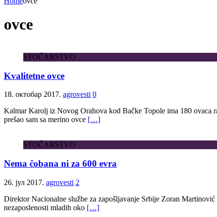
Home
ovce
ovce
STOČARSTVO
Kvalitetne ovce
18. октобар 2017.
agrovesti
0
Kalmar Karolj iz Novog Orahova kod Bačke Topole ima 180 ovaca rase 
prešao sam sa merino ovce
[…]
STOČARSTVO
Nema čobana ni za 600 evra
26. јул 2017.
agrovesti
2
Direktor Nacionalne službe za zapošljavanje Srbije Zoran Martinović i
nezaposlenosti mladih oko
[…]