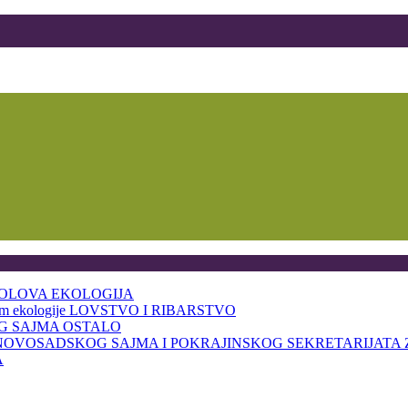
BOLOVA
EKOLOGIJA
am ekologije
LOVSTVO I RIBARSTVO
OG SAJMA
OSTALO
NOVOSADSKOG SAJMA I POKRAJINSKOG SEKRETARIJATA 
A