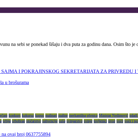
unu na sebi se ponekad šišaju i dva puta za godinu dana. Osim što je 
AJMA I POKRAJINSKOG SEKRETARIJATA ZA PRIVREDU I
ela u brošurama
ječam
konkurs
kukuruz
kupus
malinari
maline
merkantilna pšenica
Ministar Nedimović
mladi
ja
srbija
srbobran
stočarstvo
subvencije
suša
svinjarstvo
svinje
tovljenici
uvoz
voće
voće i po
se na ovaj broj 0637755894