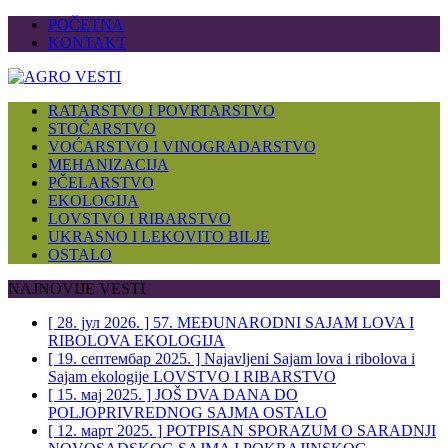
POČETNA
KONTAKT
RATARSTVO I POVRTARSTVO
STOČARSTVO
VOĆARSTVO I VINOGRADARSTVO
MEHANIZACIJA
PČELARSTVO
EKOLOGIJA
LOVSTVO I RIBARSTVO
UKRASNO I LEKOVITO BILJE
OSTALO
NAJNOVIJE VESTI
[ 28. јул 2026. ]
57. MEĐUNARODNI SAJAM LOVA I
RIBOLOVA
EKOLOGIJA
[ 19. септембар 2025. ]
Najavljeni Sajam lova i ribolova i
Sajam ekologije
LOVSTVO I RIBARSTVO
[ 15. мај 2025. ]
JOŠ DVA DANA DO
POLJOPRIVREDNOG SAJMA
OSTALO
[ 12. март 2025. ]
POTPISAN SPORAZUM O SARADNJI