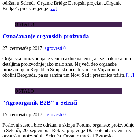
održan u Selenči. Organic Bridge Evropski projekat „Organic
Bridge“, predstavljen je
[…]
OSTALO
Označavanje organskih proizvoda
27. септембар 2017.
agrovesti
0
Organska proizvodnja je veoma aktuelna tema, ali se ipak o samim
detaljima proizvodnje jako malo zna. Najveći deo organske
proizvodnje u Republici Srbiji skoncentrisan je u Vojvodini i
okolini Beograda, pa su samim tim Novi Sad i prestonica tržišta
[…]
OSTALO
“Agroorganik B2B” u Selenči
15. септембар 2017.
agrovesti
0
Poslovni susreti biće održani u sklopu Foruma organske proizvodnje
u Selenči, 29. septembra. Rok za prijavu je 18. septembar Centar za
organsku proizvodnju Selenča, Organic mreža i Evropska