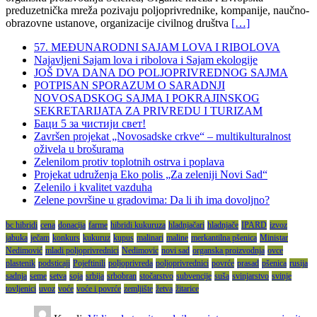
preduzetnička mreža pozivaju poljoprivrednike, kompanije, naučno-
obrazovne ustanove, organizacije civilnog društva
[…]
57. MEĐUNARODNI SAJAM LOVA I RIBOLOVA
Najavljeni Sajam lova i ribolova i Sajam ekologije
JOŠ DVA DANA DO POLJOPRIVREDNOG SAJMA
POTPISAN SPORAZUM O SARADNJI
NOVOSADSKOG SAJMA I POKRAJINSKOG
SEKRETARIJATA ZA PRIVREDU I TURIZAM
Баци 5 за чистији свет!
Završen projekat „Novosadske crkve“ – multikulturalnost
oživela u brošurama
Zelenilom protiv toplotnih ostrva i poplava
Projekat udruženja Eko polis „Za zeleniji Novi Sad“
Zelenilo i kvalitet vazduha
Zelene površine u gradovima: Da li ih ima dovoljno?
bc hibridi
cena
donacija
farme
hibridi kukuruza
hladnjačari
hladnjače
IPARD
izvoz
jabuka
ječam
konkurs
kukuruz
kupus
malinari
maline
merkantilna pšenica
Ministar
Nedimović
mladi poljoprivrednici
Nedimovic
novi sad
organska proizvodnja
ovce
plastenik
podsticaji
Pojeftinili
poljoprivreda
poljoprivrednici
povrće
prasad
pšenica
rusija
sadnja
seme
setva
soja
srbija
srbobran
stočarstvo
subvencije
suša
svinjarstvo
svinje
tovljenici
uvoz
voće
voće i povrće
zemljište
žetva
žitarice