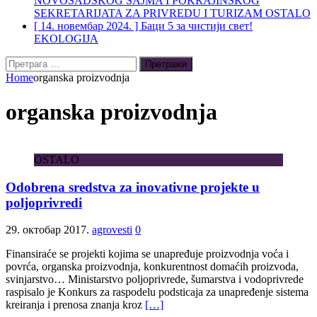
NOVOSADSKOG SAJMA I POKRAJINSKOG
SEKRETARIJATA ZA PRIVREDU I TURIZAM
OSTALO
[ 14. новембар 2024. ]
Баци 5 за чистији свет!
EKOLOGIJA
Претрага
за:
Home
organska proizvodnja
organska proizvodnja
OSTALO
Odobrena sredstva za inovativne projekte u
poljoprivredi
29. октобар 2017.
agrovesti
0
Finansiraće se projekti kojima se unapređuje proizvodnja voća i
povrća, organska proizvodnja, konkurentnost domaćih proizvoda,
svinjarstvo… Ministarstvo poljoprivrede, šumarstva i vodoprivrede
raspisalo je Konkurs za raspodelu podsticaja za unapređenje sistema
kreiranja i prenosa znanja kroz
[…]