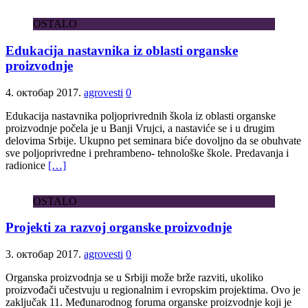
OSTALO
Edukacija nastavnika iz oblasti organske
proizvodnje
4. октобар 2017.
agrovesti
0
Edukacija nastavnika poljoprivrednih škola iz oblasti organske
proizvodnje počela je u Banji Vrujci, a nastaviće se i u drugim
delovima Srbije. Ukupno pet seminara biće dovoljno da se obuhvate
sve poljoprivredne i prehrambeno- tehnološke škole. Predavanja i
radionice
[…]
OSTALO
Projekti za razvoj organske proizvodnje
3. октобар 2017.
agrovesti
0
Organska proizvodnja se u Srbiji može brže razviti, ukoliko
proizvođači učestvuju u regionalnim i evropskim projektima. Ovo je
zaključak 11. Međunarodnog foruma organske proizvodnje koji je